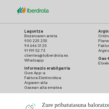
Laguntza
Argin
Bezeroaren arreta
Onlin
900 225 235
Plane
94 646 01 25
Faktu
91 919 52 73
Argin
clientes@tuiberdrola.es
Gas-t
Whatsapp
Etxek
Informazio erabilgarria
Gure App-a
Faktura Elektronikoa
Argiaren alta
Gasean alta ematea
Zure pribatutasuna baloratz