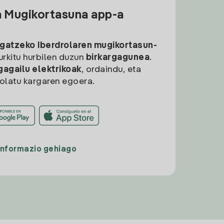
a Mugikortasuna app-a
rgatzeko
Iberdrolaren mugikortasun-
aurkitu hurbilen duzun
birkargagunea
.
gagailu elektrikoak
, ordaindu, eta
rolatu kargaren egoera.
Informazio gehiago