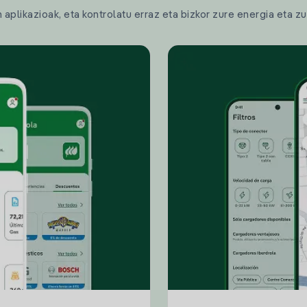
plikazioak, eta kontrolatu erraz eta bizkor zure energia eta zu