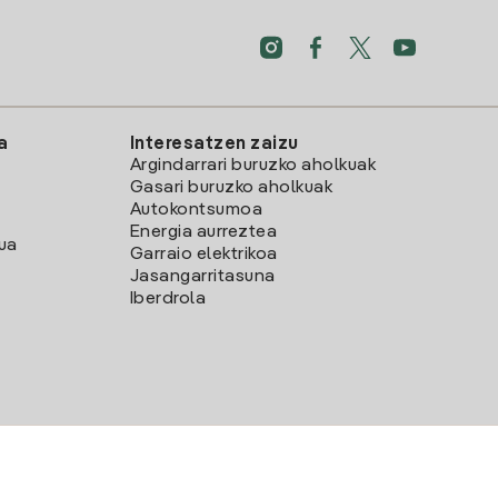
a
Interesatzen zaizu
Argindarrari buruzko aholkuak
Gasari buruzko aholkuak
Autokontsumoa
Energia aurreztea
lua
Garraio elektrikoa
Jasangarritasuna
Iberdrola