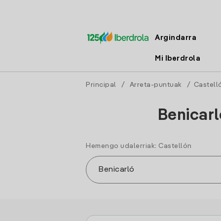
Argindarra
Mi Iberdrola
Principal
/
Arreta-puntuak
/
Castell
Benicarl
Hemengo udalerriak: Castellón