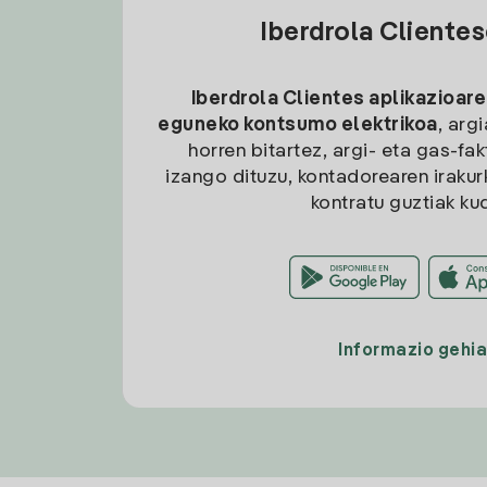
Iberdrola Cliente
Iberdrola Clientes aplikazioare
eguneko kontsumo elektrikoa
, arg
horren bitartez, argi- eta gas-fa
izango dituzu, kontadorearen irakurk
kontratu guztiak ku
Informazio gehi