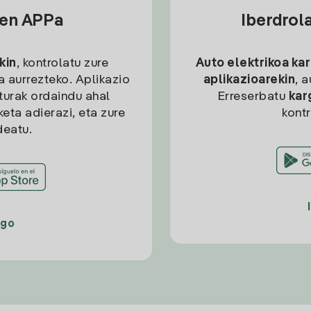
sen APPa
Iberdrol
kin
, kontrolatu zure
Auto elektrikoa ka
ia aurrezteko. Aplikazio
aplikazioarekin
, 
kturak ordaindu ahal
Erreserbatu
kar
eta adierazi, eta zure
kont
deatu.
ago