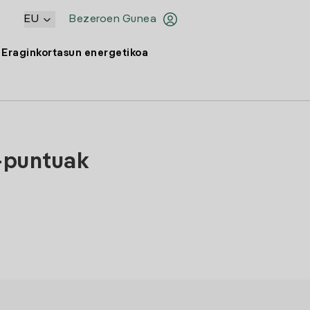
EU
Bezeroen Gunea
Eraginkortasun energetikoa
 -puntuak