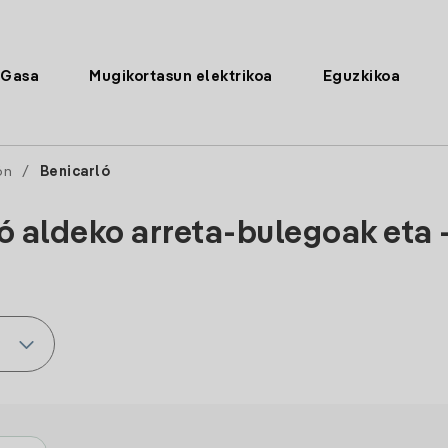
Gasa
Mugikortasun elektrikoa
Eguzkikoa
ón
/
Benicarló
ó aldeko arreta-bulegoak eta