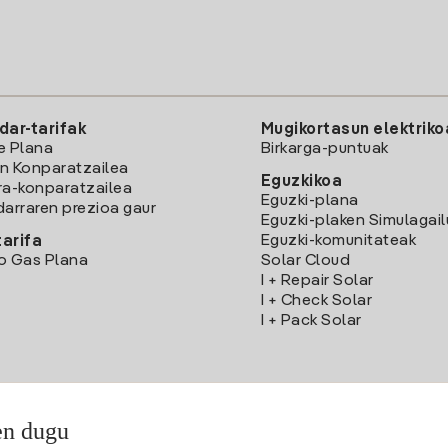
dar-tarifak
Mugikortasun elektriko
e Plana
Birkarga-puntuak
n Konparatzailea
Eguzkikoa
ra-konparatzailea
Eguzki-plana
darraren prezioa gaur
Eguzki-plaken Simulagai
Eguzki-komunitateak
arifa
o Gas Plana
Solar Cloud
I + Repair Solar
I + Check Solar
I + Pack Solar
en dugu
Deskargatu Iberdrola Clientes App-a