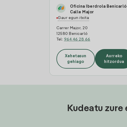
Oficina Iberdrola Benicarló
Calle Major
Gaur egun itxita
Carrer Major, 20
12580 Benicarló
Tel:
964 46 28 66
Xehetasun
Aurreko
gehiago
hitzordua
Kudeatu zure 