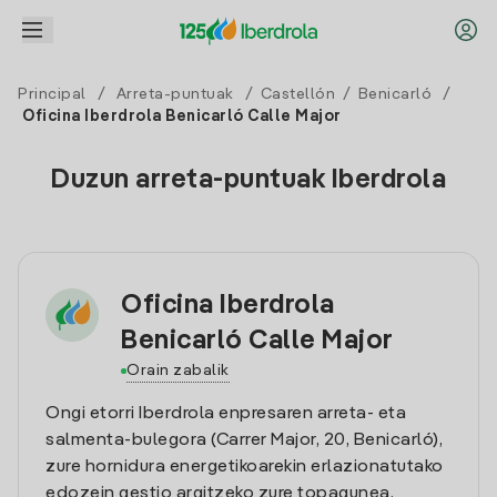
Principal
/
Arreta-puntuak
/
Castellón
/
Benicarló
/
Oficina Iberdrola Benicarló Calle Major
Duzun arreta-puntuak Iberdrola
Oficina Iberdrola
Benicarló Calle Major
Orain zabalik
Ongi etorri Iberdrola enpresaren arreta- eta
salmenta-bulegora (Carrer Major, 20, Benicarló),
zure hornidura energetikoarekin erlazionatutako
edozein gestio argitzeko zure topagunea.