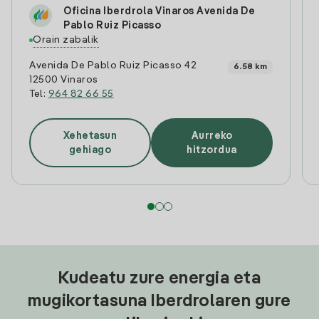
Oficina Iberdrola Vinaros Avenida De
Pablo Ruiz Picasso
Orain zabalik
Avenida De Pablo Ruiz Picasso 42
6.58 km
12500 Vinaros
Tel:
964 82 66 55
Xehetasun
Aurreko
gehiago
hitzordua
Kudeatu zure energia eta
mugikortasuna Iberdrolaren gure