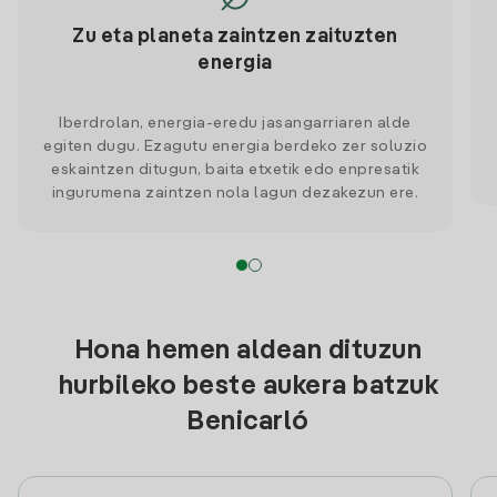
Zu eta planeta zaintzen zaituzten
energia
Iberdrolan, energia-eredu jasangarriaren alde
egiten dugu. Ezagutu energia berdeko zer soluzio
eskaintzen ditugun, baita etxetik edo enpresatik
ingurumena zaintzen nola lagun dezakezun ere.
Hona hemen aldean dituzun
hurbileko beste aukera batzuk
Benicarló