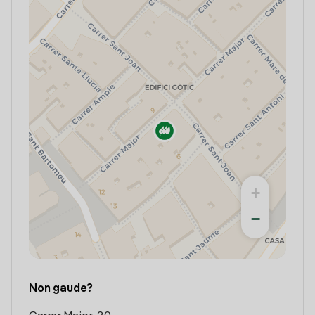
+
−
Non gaude?