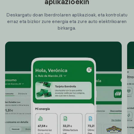
aplikazioekin
Deskargatu doan Iberdrolaren aplikazioak, eta kontrolatu
erraz eta bizkor zure energia eta zure auto elektrikoaren
birkarga.