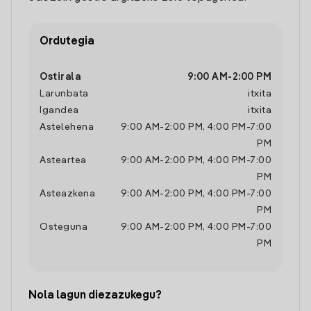
Ordutegia
Ostirala
9:00 AM
-
2:00 PM
Larunbata
itxita
Igandea
itxita
Astelehena
9:00 AM
-
2:00 PM
,
4:00 PM
-
7:00
PM
Asteartea
9:00 AM
-
2:00 PM
,
4:00 PM
-
7:00
PM
Asteazkena
9:00 AM
-
2:00 PM
,
4:00 PM
-
7:00
PM
Osteguna
9:00 AM
-
2:00 PM
,
4:00 PM
-
7:00
PM
Nola lagun diezazukegu?