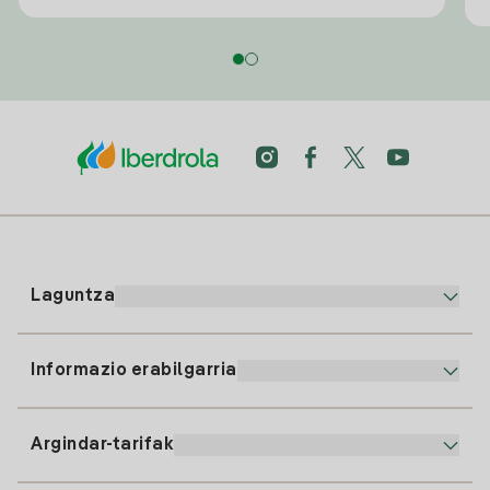
Laguntza
Informazio erabilgarria
Bezeroaren arreta
900 225 235
Argindar-tarifak
Gure App-a
94 646 01 25