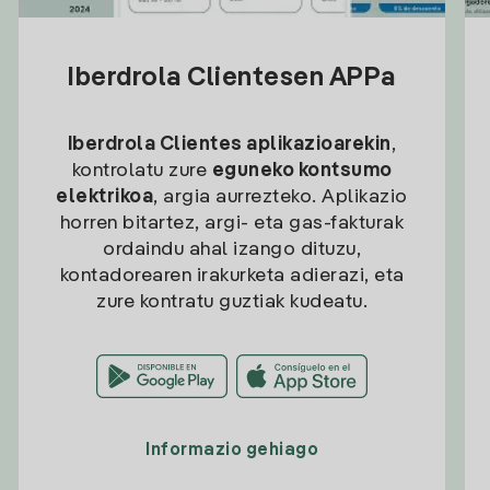
Iberdrola Clientesen APPa
Iberdrola Clientes aplikazioarekin
,
kontrolatu zure
eguneko kontsumo
elektrikoa
, argia aurrezteko. Aplikazio
horren bitartez, argi- eta gas-fakturak
ordaindu ahal izango dituzu,
kontadorearen irakurketa adierazi, eta
zure kontratu guztiak kudeatu.
Informazio gehiago