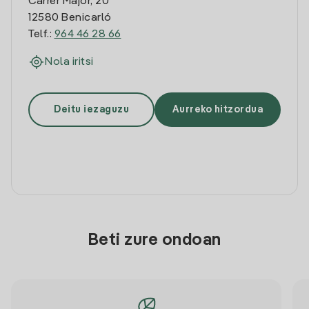
Carrer Major, 20
12580 Benicarló
Telf.:
964 46 28 66
Nola iritsi
Deitu iezaguzu
Aurreko hitzordua
Beti zure ondoan