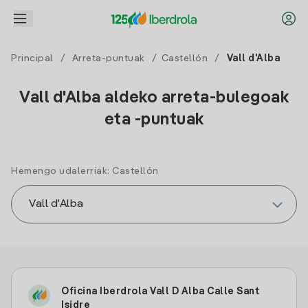
Principal
/
Arreta-puntuak
/
Castellón
/
Vall d'Alba
Vall d'Alba aldeko arreta-bulegoak
eta -puntuak
Hemengo udalerriak: Castellón
Oficina Iberdrola Vall D Alba Calle Sant
Isidre