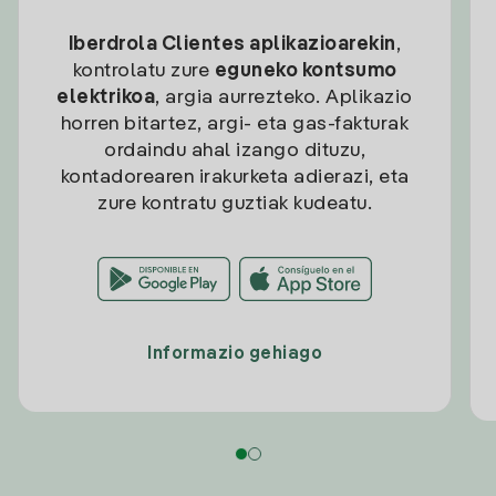
Iberdrola Clientes aplikazioarekin
,
kontrolatu zure
eguneko kontsumo
elektrikoa
, argia aurrezteko. Aplikazio
horren bitartez, argi- eta gas-fakturak
ordaindu ahal izango dituzu,
kontadorearen irakurketa adierazi, eta
zure kontratu guztiak kudeatu.
Informazio gehiago