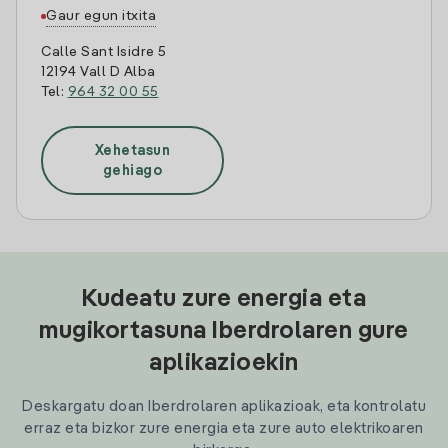
Gaur egun itxita
Calle Sant Isidre 5
12194 Vall D Alba
Tel:
964 32 00 55
Xehetasun
gehiago
Kudeatu zure energia eta
mugikortasuna Iberdrolaren gure
aplikazioekin
Deskargatu doan Iberdrolaren aplikazioak, eta kontrolatu
erraz eta bizkor zure energia eta zure auto elektrikoaren