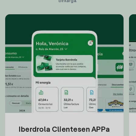
birkarga.
Iberdrola Clientesen APPa