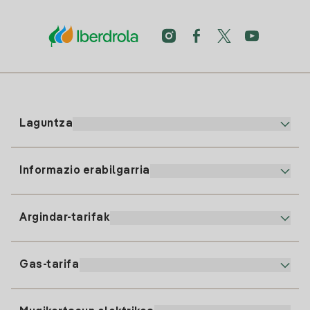
Laguntza
Informazio erabilgarria
Bezeroaren arreta
900 225 235
Argindar-tarifak
Gure App-a
94 646 01 25
Faktura Elektronikoa
91 919 52 73
Gas-tarifa
Online Plana
Argiaren alta
clientes@tuiberdrola.es
Planen Konparatzailea