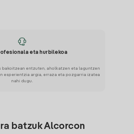
rofesionala eta hurbilekoa
s bakoitzean entzuten, aholkatzen eta laguntzen
n esperientzia argia, erraza eta pozgarria izatea
nahi dugu.
ra batzuk Alcorcon