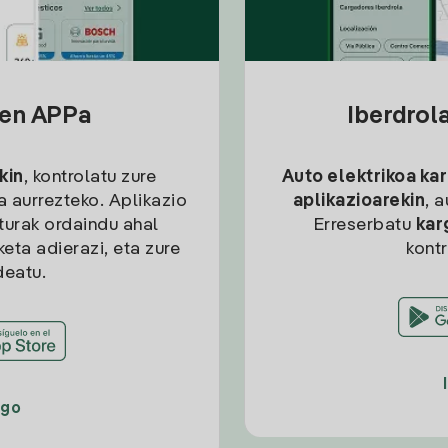
sen APPa
Iberdrol
kin
, kontrolatu zure
Auto elektrikoa ka
ia aurrezteko. Aplikazio
aplikazioarekin
, 
kturak ordaindu ahal
Erreserbatu
kar
eta adierazi, eta zure
kont
deatu.
ago