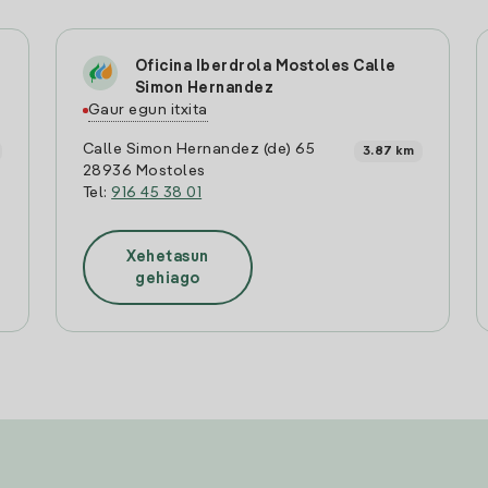
Oficina Iberdrola Mostoles Calle
Simon Hernandez
Gaur egun itxita
Calle Simon Hernandez (de) 65
3.87 km
28936 Mostoles
Tel:
916 45 38 01
Xehetasun
gehiago