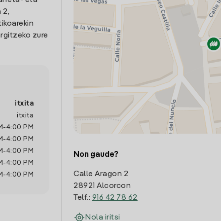
arreta- eta
 2,
tikoarekin
rgitzeko zure
itxita
itxita
M
-
4:00 PM
M
-
4:00 PM
M
-
4:00 PM
Non gaude?
M
-
4:00 PM
Calle Aragon 2
M
-
4:00 PM
28921 Alcorcon
Telf.:
916 42 78 62
Nola iritsi