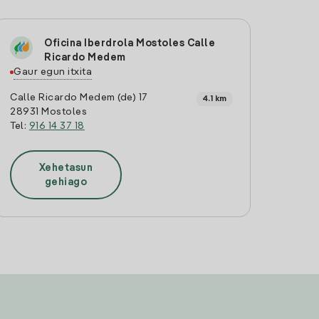
Oficina Iberdrola Mostoles Calle
Ricardo Medem
Gaur egun itxita
Calle Ricardo Medem (de) 17
4.1 km
28931 Mostoles
Tel:
916 14 37 18
Xehetasun
gehiago