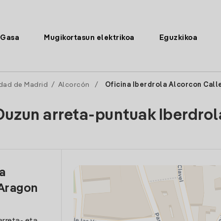
Gasa
Mugikortasun elektrikoa
Eguzkikoa
dad de Madrid
/
Alcorcón
/
Oficina Iberdrola Alcorcon Call
Duzun arreta-puntuak Iberdrol
la
 Aragon