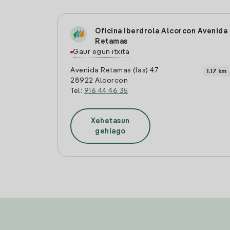
Oficina Iberdrola Alcorcon Avenida
Retamas
Gaur egun itxita
Avenida Retamas (las) 47
1.17 km
28922 Alcorcon
Tel:
916 44 46 35
Xehetasun
gehiago