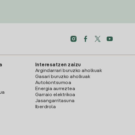
a
Interesatzen zaizu
Argindarrari buruzko aholkuak
Gasari buruzko aholkuak
Autokontsumoa
Energia aurreztea
lua
Garraio elektrikoa
Jasangarritasuna
Iberdrola