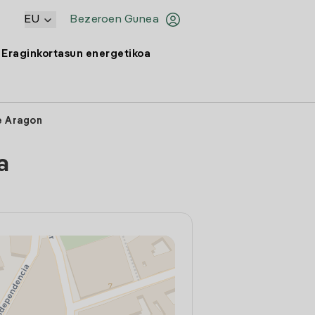
EU
Bezeroen Gunea
Eraginkortasun energetikoa
e Aragon
a