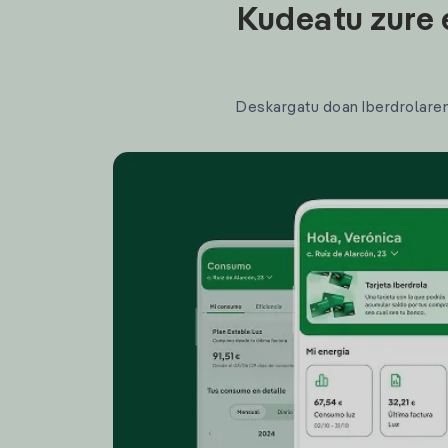
Kudeatu zure 
Deskargatu doan Iberdrolaren a