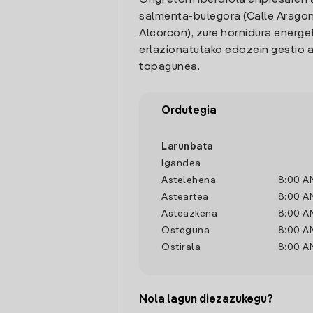
Ongi etorri Iberdrola enpresaren 
salmenta-bulegora (Calle Aragon
Alcorcon), zure hornidura energe
erlazionatutako edozein gestio a
topagunea.
Ordutegia
Larunbata
Igandea
Astelehena
8:00 A
Asteartea
8:00 A
Asteazkena
8:00 A
Osteguna
8:00 A
Ostirala
8:00 A
Nola lagun diezazukegu?