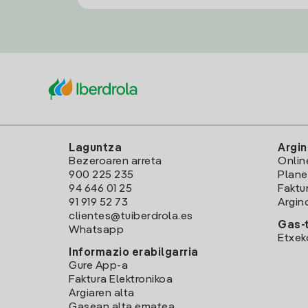
Laguntza
Argin
Bezeroaren arreta
Onlin
900 225 235
Plane
94 646 01 25
Faktu
91 919 52 73
Argin
clientes@tuiberdrola.es
Gas-t
Whatsapp
Etxek
Informazio erabilgarria
Gure App-a
Faktura Elektronikoa
Argiaren alta
Gasean alta ematea