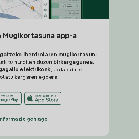
a Mugikortasuna app-a
rgatzeko
Iberdrolaren mugikortasun-
aurkitu hurbilen duzun
birkargagunea
.
gagailu elektrikoak
, ordaindu, eta
rolatu kargaren egoera.
Informazio gehiago