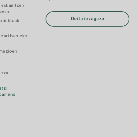
a eskaintzen
zeko:
Deitu iezaguzu
roduktuak
moari buruzko
amazioen
itza
atzi
ipamena