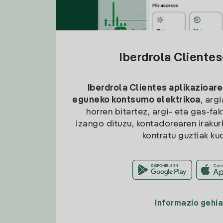
Iberdrola Cliente
Iberdrola Clientes aplikazioare
eguneko kontsumo elektrikoa
, arg
horren bitartez, argi- eta gas-fa
izango dituzu, kontadorearen irakurk
kontratu guztiak ku
Informazio gehi