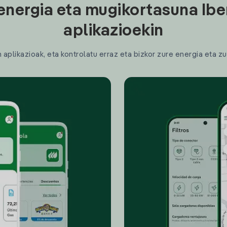
energia eta mugikortasuna Ibe
aplikazioekin
plikazioak, eta kontrolatu erraz eta bizkor zure energia eta zu