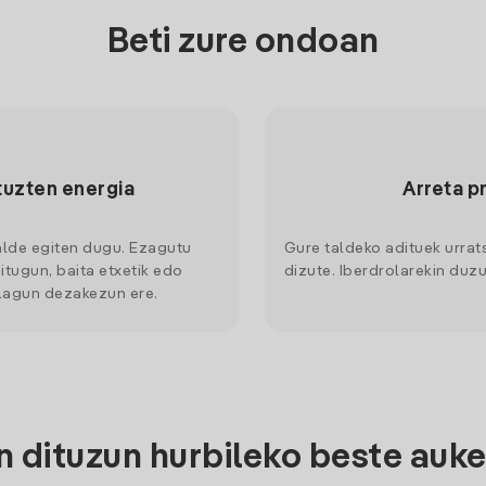
Beti zure ondoan
tuzten energia
Arreta p
alde egiten dugu. Ezagutu
Gure taldeko adituek urrat
itugun, baita etxetik edo
dizute. Iberdrolarekin duzu
 lagun dezakezun ere.
 dituzun hurbileko beste auke