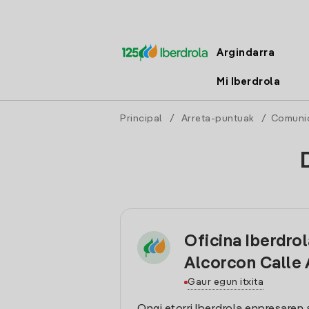
Argindarra
Mi Iberdrola
Principal
/
Arreta-puntuak
/
Comuni
Oficina Iberdro
Alcorcon Calle
Gaur egun itxita