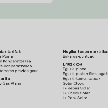
dar-tarifak
Mugikortasun elektriko
e Plana
Birkarga-puntuak
n Konparatzailea
Eguzkikoa
ra-konparatzailea
Eguzki-plana
darraren prezioa gaur
Eguzki-plaken Simulagai
Eguzki-komunitateak
arifa
o Gas Plana
Solar Cloud
I + Repair Solar
I + Check Solar
I + Pack Solar