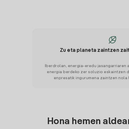
Zu eta planeta zaintzen zai
Iberdrolan, energia-eredu jasangarriaren 
energia berdeko zer soluzio eskaintzen d
enpresatik ingurumena zaintzen nola
Hona hemen aldean