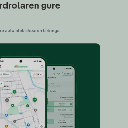
rdrolaren gure
re auto elektrikoaren birkarga.