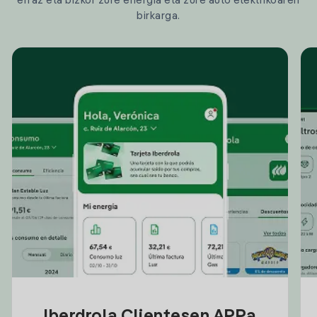
erraz eta bizkor zure energia eta zure auto elektrikoaren
birkarga.