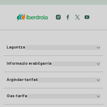
Laguntza
Informazio erabilgarria
Bezeroaren arreta
900 225 235
Argindar-tarifak
Gure App-a
94 646 01 25
Faktura Elektronikoa
91 919 52 73
Gas-tarifa
Online Plana
Argiaren alta
clientes@tuiberdrola.es