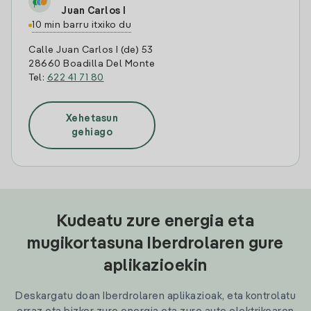
Juan Carlos I
10 min barru itxiko du
Calle Juan Carlos I (de) 53
28660 Boadilla Del Monte
Tel:
622 41 71 80
Xehetasun
gehiago
Kudeatu zure energia eta
mugikortasuna Iberdrolaren gure
aplikazioekin
Deskargatu doan Iberdrolaren aplikazioak, eta kontrolatu