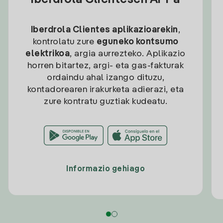
Iberdrola Clientesen APPa
Iberdrola Clientes aplikazioarekin
,
kontrolatu zure
eguneko kontsumo
elektrikoa
, argia aurrezteko. Aplikazio
horren bitartez, argi- eta gas-fakturak
ordaindu ahal izango dituzu,
kontadorearen irakurketa adierazi, eta
zure kontratu guztiak kudeatu.
Informazio gehiago