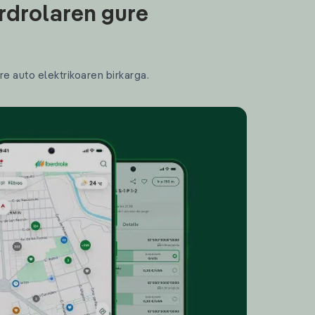
rdrolaren gure
re auto elektrikoaren birkarga.