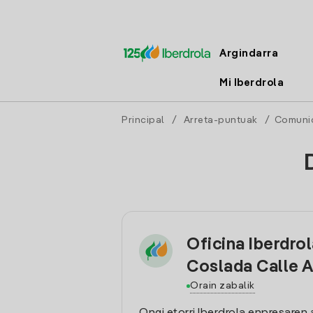
Argindarra
Mi Iberdrola
Principal
/
Arreta-puntuak
/
Comuni
Oficina Iberdro
Coslada Calle 
Orain zabalik