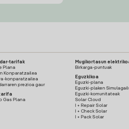
dar-tarifak
Mugikortasun elektriko
e Plana
Birkarga-puntuak
n Konparatzailea
Eguzkikoa
ra-konparatzailea
Eguzki-plana
darraren prezioa gaur
Eguzki-plaken Simulagai
Eguzki-komunitateak
arifa
o Gas Plana
Solar Cloud
I + Repair Solar
I + Check Solar
I + Pack Solar