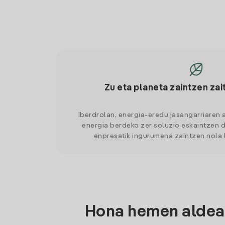
Zu eta planeta zaintzen zai
Iberdrolan, energia-eredu jasangarriaren 
energia berdeko zer soluzio eskaintzen d
enpresatik ingurumena zaintzen nola
Hona hemen aldean