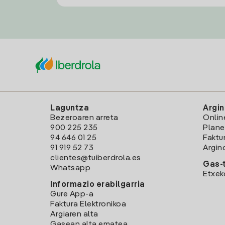
Laguntza
Argin
Bezeroaren arreta
Onlin
900 225 235
Plane
94 646 01 25
Faktu
91 919 52 73
Argin
clientes@tuiberdrola.es
Gas-t
Whatsapp
Etxek
Informazio erabilgarria
Gure App-a
Faktura Elektronikoa
Argiaren alta
Gasean alta ematea