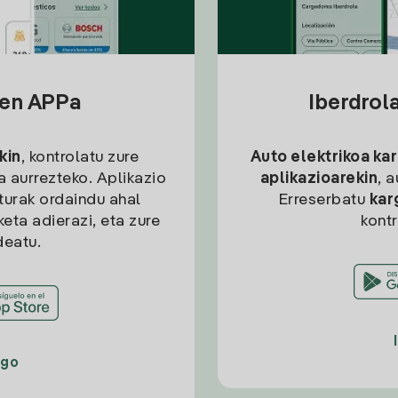
sen APPa
Iberdrol
kin
, kontrolatu zure
Auto elektrikoa ka
ia aurrezteko. Aplikazio
aplikazioarekin
, 
kturak ordaindu ahal
Erreserbatu
kar
eta adierazi, eta zure
kont
deatu.
ago