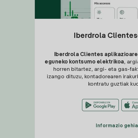
Iberdrola Cliente
Iberdrola Clientes aplikazioare
eguneko kontsumo elektrikoa
, arg
horren bitartez, argi- eta gas-fa
izango dituzu, kontadorearen irakurk
kontratu guztiak ku
Informazio gehi