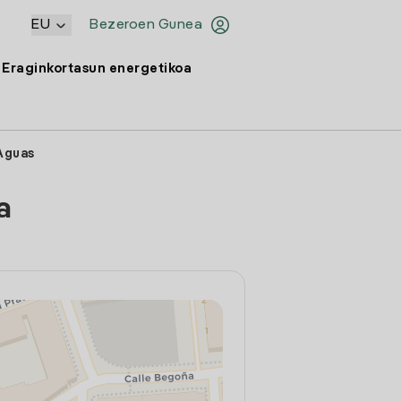
EU
Bezeroen Gunea
Eraginkortasun energetikoa
 Aguas
a