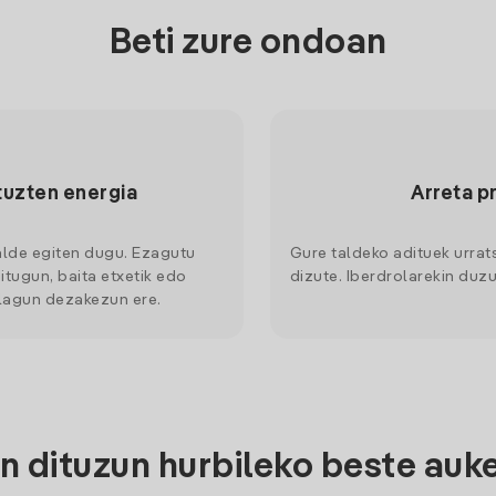
Beti zure ondoan
tuzten energia
Arreta p
alde egiten dugu. Ezagutu
Gure taldeko adituek urrat
itugun, baita etxetik edo
dizute. Iberdrolarekin duzu
 lagun dezakezun ere.
 dituzun hurbileko beste auk