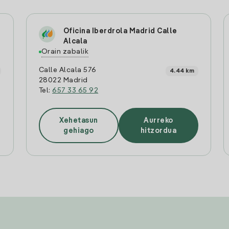
Oficina Iberdrola Madrid Calle
Alcala
Orain zabalik
Calle Alcala 576
4.44 km
28022 Madrid
Tel:
657 33 65 92
Xehetasun
Aurreko
gehiago
hitzordua