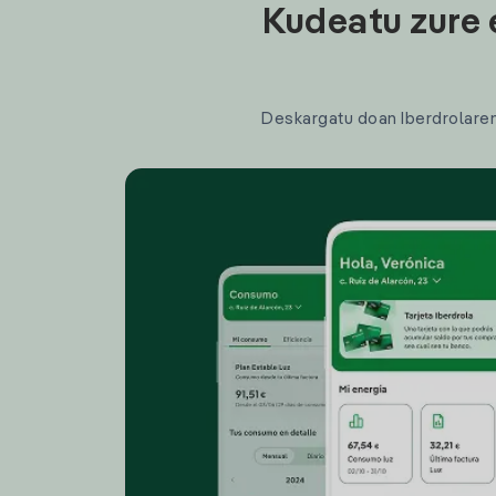
Kudeatu zure 
Deskargatu doan Iberdrolaren a