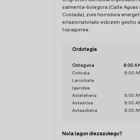
Ongi etorri Iberdrola enpresaren 
salmenta-bulegora (Calle Aguas (
Coslada), zure hornidura energet
erlazionatutako edozein gestio a
topagunea.
Ordutegia
Osteguna
8:00 A
Ostirala
8:00 A
Larunbata
Igandea
Astelehena
8:00 A
Asteartea
8:00 A
Asteazkena
8:00 A
Nola lagun diezazukegu?