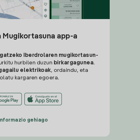
a Mugikortasuna app-a
rgatzeko
Iberdrolaren mugikortasun-
aurkitu hurbilen duzun
birkargagunea
.
gagailu elektrikoak
, ordaindu, eta
rolatu kargaren egoera.
Informazio gehiago