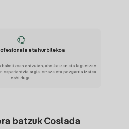
rofesionala eta hurbilekoa
s bakoitzean entzuten, aholkatzen eta laguntzen
n esperientzia argia, erraza eta pozgarria izatea
nahi dugu.
era batzuk Coslada