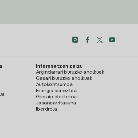
a
Interesatzen zaizu
Argindarrari buruzko aholkuak
Gasari buruzko aholkuak
Autokontsumoa
Energia aurreztea
lua
Garraio elektrikoa
Jasangarritasuna
Iberdrola