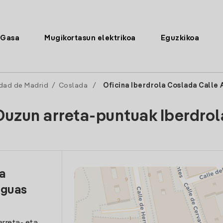
Gasa
Mugikortasun elektrikoa
Eguzkikoa
dad de Madrid
/
Coslada
/
Oficina Iberdrola Coslada Calle
Duzun arreta-puntuak Iberdrol
la
Aguas