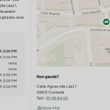
arreta- eta
de Las) 1,
ikoarekin
rgitzeko zure
M
-
3:00 PM
M
-
3:00 PM
itxita
itxita
M
-
3:00 PM
Non gaude?
M
-
3:00 PM
Calle Aguas (de Las) 1
M
-
3:00 PM
28821 Coslada
Telf.:
911 08 84 05
Nola iritsi