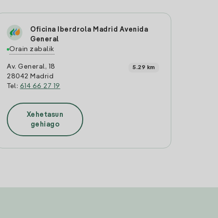
Oficina Iberdrola Madrid Avenida
General
Orain zabalik
Av. General, 18
5.29 km
28042 Madrid
Tel:
614 66 27 19
Xehetasun
gehiago