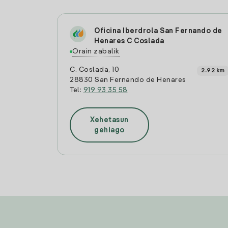
Oficina Iberdrola San Fernando de
Henares C Coslada
Orain zabalik
C. Coslada, 10
2.92 km
28830 San Fernando de Henares
Tel:
919 93 35 58
Xehetasun
gehiago