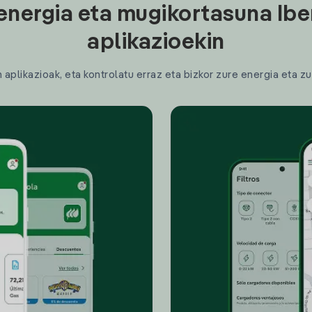
energia eta mugikortasuna Ibe
aplikazioekin
plikazioak, eta kontrolatu erraz eta bizkor zure energia eta zu