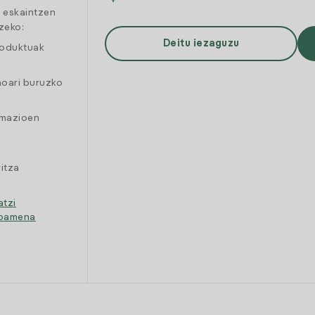
a eskaintzen
zeko:
Deitu iezaguzu
roduktuak
moari buruzko
amazioen
itza
atzi
ipamena