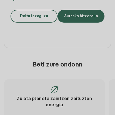
Deitu iezaguzu
Aurreko hitzordua
Beti zure ondoan
Zu eta planeta zaintzen zaituzten
energia