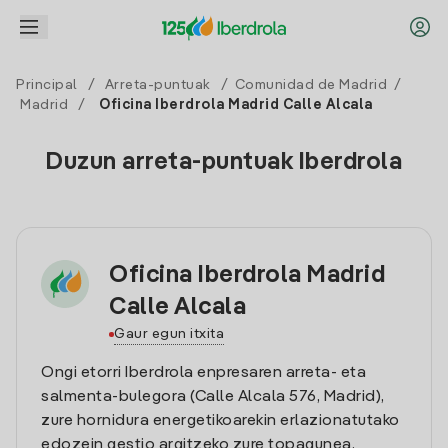
Principal
/
Arreta-puntuak
/
Comunidad de Madrid
/
Madrid
/
Oficina Iberdrola Madrid Calle Alcala
Duzun arreta-puntuak Iberdrola
Oficina Iberdrola Madrid
Calle Alcala
Gaur egun itxita
Ongi etorri Iberdrola enpresaren arreta- eta
salmenta-bulegora (Calle Alcala 576, Madrid),
zure hornidura energetikoarekin erlazionatutako
edozein gestio argitzeko zure topagunea.