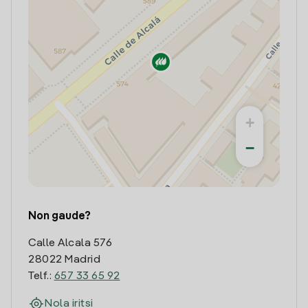
+
−
Non gaude?
Calle Alcala 576
28022 Madrid
Telf.:
657 33 65 92
Nola iritsi