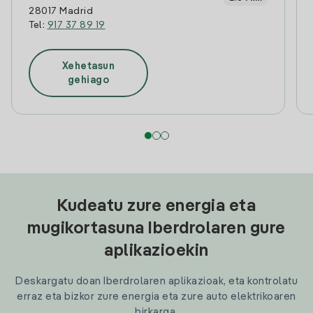
28017 Madrid
Tel:
917 37 89 19
Xehetasun
gehiago
Kudeatu zure energia eta
mugikortasuna Iberdrolaren gure
aplikazioekin
Deskargatu doan Iberdrolaren aplikazioak, eta kontrolatu
erraz eta bizkor zure energia eta zure auto elektrikoaren
birkarga.