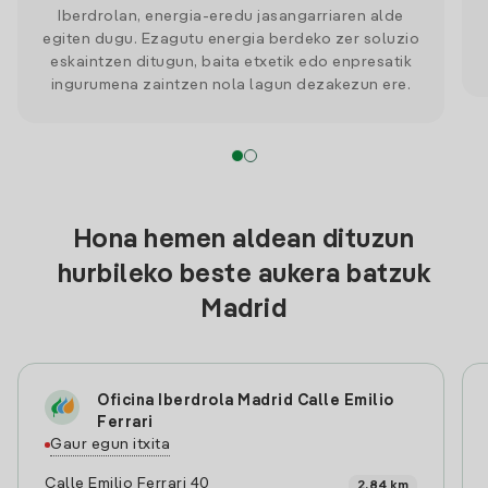
Iberdrolan, energia-eredu jasangarriaren alde
egiten dugu. Ezagutu energia berdeko zer soluzio
eskaintzen ditugun, baita etxetik edo enpresatik
ingurumena zaintzen nola lagun dezakezun ere.
Hona hemen aldean dituzun
hurbileko beste aukera batzuk
Madrid
Oficina Iberdrola Madrid Calle Emilio
Ferrari
Gaur egun itxita
Calle Emilio Ferrari 40
2.84 km