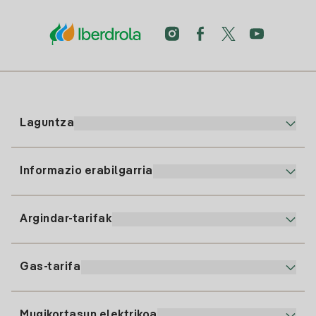
Laguntza
Informazio erabilgarria
Bezeroaren arreta
900 225 235
Argindar-tarifak
Gure App-a
94 646 01 25
Faktura Elektronikoa
91 919 52 73
Gas-tarifa
Online Plana
Argiaren alta
clientes@tuiberdrola.es
Planen Konparatzailea
Gasean alta ematea
Mugikortasun elektrikoa