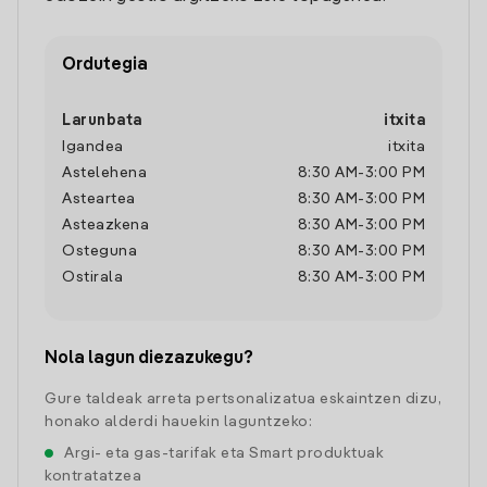
Ordutegia
Larunbata
itxita
Igandea
itxita
Astelehena
8:30 AM
-
3:00 PM
Asteartea
8:30 AM
-
3:00 PM
Asteazkena
8:30 AM
-
3:00 PM
Osteguna
8:30 AM
-
3:00 PM
Ostirala
8:30 AM
-
3:00 PM
Nola lagun diezazukegu?
Gure taldeak arreta pertsonalizatua eskaintzen dizu,
honako alderdi hauekin laguntzeko:
Argi- eta gas-tarifak eta Smart produktuak
kontratatzea