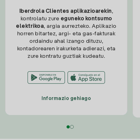
Iberdrola Clientes aplikazioarekin
,
kontrolatu zure
eguneko kontsumo
elektrikoa
, argia aurrezteko. Aplikazio
horren bitartez, argi- eta gas-fakturak
ordaindu ahal izango dituzu,
kontadorearen irakurketa adierazi, eta
zure kontratu guztiak kudeatu.
Informazio gehiago