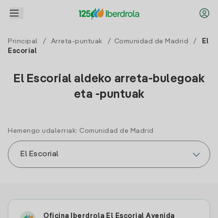
Principal
/
Arreta-puntuak
/
Comunidad de Madrid
/
El
Escorial
El Escorial aldeko arreta-bulegoak
eta -puntuak
Hemengo udalerriak: Comunidad de Madrid
Oficina Iberdrola El Escorial Avenida