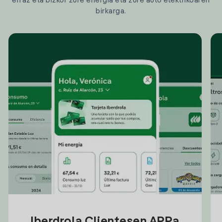
erraz eta bizkor zure energia eta zure auto elektrikoaren
birkarga.