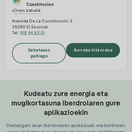
Constitucion
Orain zabalik
Avenida De La Constitución, 5
28280 El Escorial
Tel:
918 94 83 01
Xehetasun
Aurreko hitzordua
gehiago
Kudeatu zure energia eta
mugikortasuna Iberdrolaren gure
aplikazioekin
Deskargatu doan Iberdrolaren aplikazioak, eta kontrolatu