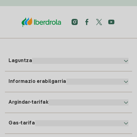
Laguntza
Informazio erabilgarria
Bezeroaren arreta
900 225 235
Argindar-tarifak
Gure App-a
94 646 01 25
Faktura Elektronikoa
91 919 52 73
Gas-tarifa
Online Plana
Argiaren alta
clientes@tuiberdrola.es