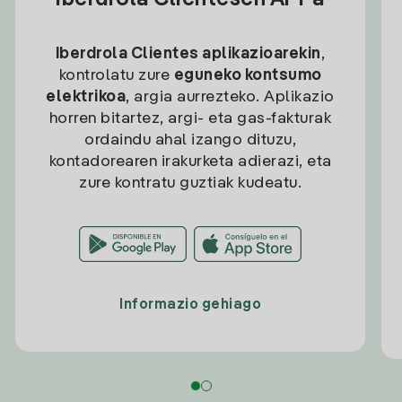
Iberdrola Clientesen APPa
Iberdrola Clientes aplikazioarekin
,
kontrolatu zure
eguneko kontsumo
elektrikoa
, argia aurrezteko. Aplikazio
horren bitartez, argi- eta gas-fakturak
ordaindu ahal izango dituzu,
kontadorearen irakurketa adierazi, eta
zure kontratu guztiak kudeatu.
Informazio gehiago