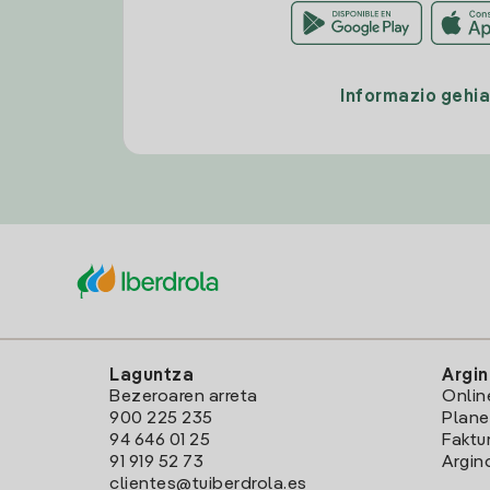
Informazio gehi
Laguntza
Argin
Bezeroaren arreta
Onlin
900 225 235
Plane
94 646 01 25
Faktu
91 919 52 73
Argin
clientes@tuiberdrola.es