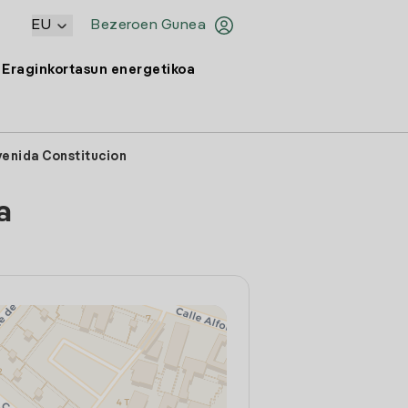
EU
Bezeroen Gunea
Eraginkortasun energetikoa
venida Constitucion
a