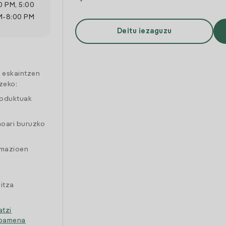
0 PM
,
5:00
M
-
8:00 PM
Deitu iezaguzu
a eskaintzen
zeko:
roduktuak
moari buruzko
amazioen
itza
atzi
ipamena