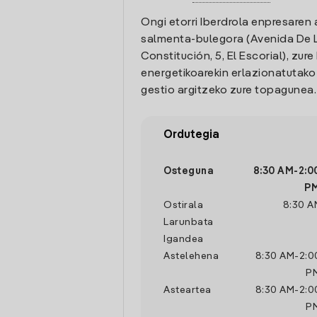
Ongi etorri Iberdrola enpresaren 
salmenta-bulegora (Avenida De 
Constitución, 5, El Escorial), zur
energetikoarekin erlazionatutak
gestio argitzeko zure topagunea.
Ordutegia
Osteguna
8:30 AM
-
2:0
P
Ostirala
8:30 A
Larunbata
Igandea
Astelehena
8:30 AM
-
2:0
P
Asteartea
8:30 AM
-
2:0
P