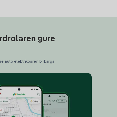
rdrolaren gure
re auto elektrikoaren birkarga.