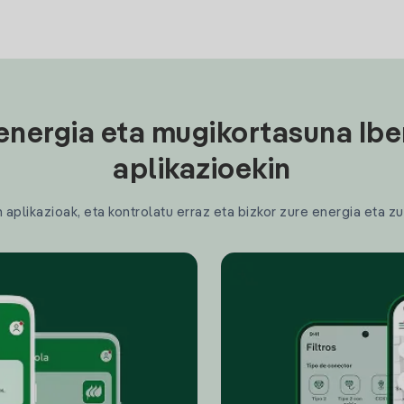
energia eta mugikortasuna Ibe
aplikazioekin
plikazioak, eta kontrolatu erraz eta bizkor zure energia eta zu