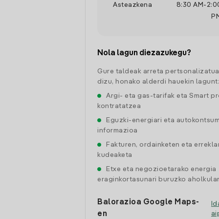
Asteazkena
8:30 AM
-
2:0
P
Nola lagun diezazukegu?
Gure taldeak arreta pertsonalizatu
dizu, honako alderdi hauekin lagunt
Argi- eta gas-tarifak eta Smart p
kontratatzea
Eguzki-energiari eta autokontsu
informazioa
Fakturen, ordainketen eta errekl
kudeaketa
Etxe eta negozioetarako energia
eraginkortasunari buruzko aholkular
Balorazioa Google Maps-
Id
en
a