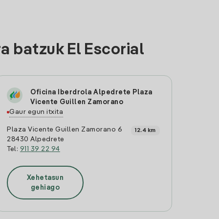
a batzuk El Escorial
Oficina Iberdrola Alpedrete Plaza
Vicente Guillen Zamorano
Gaur egun itxita
Plaza Vicente Guillen Zamorano 6
12.4 km
28430 Alpedrete
Tel:
911 39 22 94
Xehetasun
gehiago