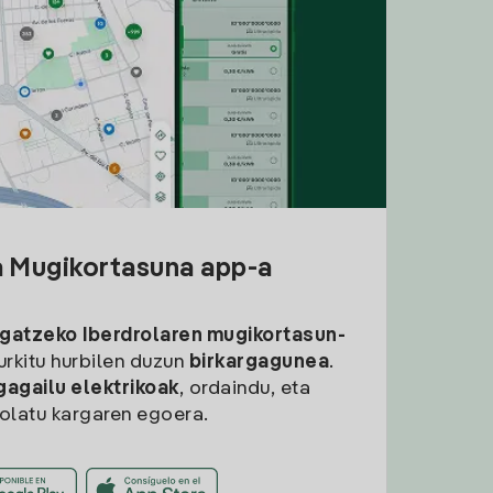
a Mugikortasuna app-a
rgatzeko
Iberdrolaren mugikortasun-
aurkitu hurbilen duzun
birkargagunea
.
gagailu elektrikoak
, ordaindu, eta
rolatu kargaren egoera.