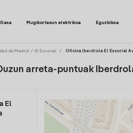
Gasa
Mugikortasun elektrikoa
Eguzkikoa
dad de Madrid
/
El Escorial
/
Oficina Iberdrola El Escorial A
Duzun arreta-puntuak Iberdrol
a El
a