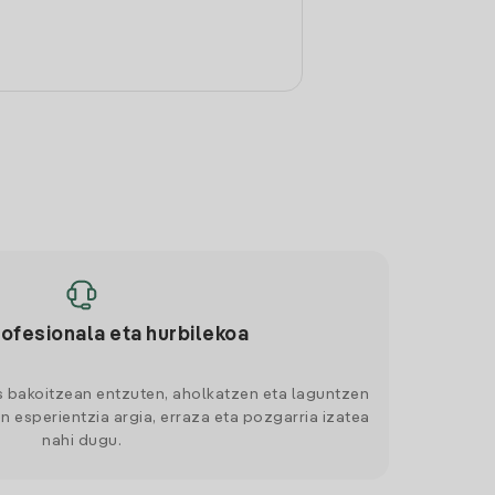
rofesionala eta hurbilekoa
s bakoitzean entzuten, aholkatzen eta laguntzen
n esperientzia argia, erraza eta pozgarria izatea
nahi dugu.