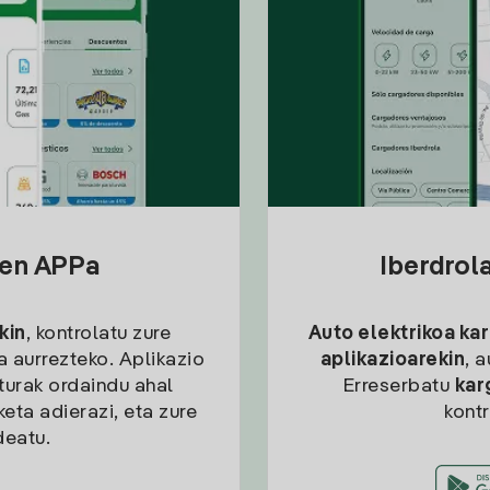
sen APPa
Iberdrol
kin
, kontrolatu zure
Auto elektrikoa ka
ia aurrezteko. Aplikazio
aplikazioarekin
, 
kturak ordaindu ahal
Erreserbatu
kar
eta adierazi, eta zure
kont
deatu.