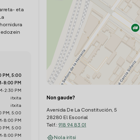
arreta- eta
La
e hornidura
o edozein
0 PM
,
5:00
M
-
8:00 PM
M
-
2:30 PM
Non gaude?
itxita
itxita
Avenida De La Constitución, 5
0 PM
,
5:00
28280 El Escorial
M
-
8:00 PM
Telf.:
918 94 83 01
0 PM
,
5:00
M
-
8:00 PM
Nola iritsi