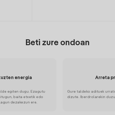
Beti zure ondoan
tuzten energia
Arreta p
alde egiten dugu. Ezagutu
Gure taldeko adituek urrat
itugun, baita etxetik edo
dizute. Iberdrolarekin duzu
 lagun dezakezun ere.