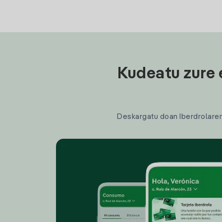
Kudeatu zure 
Deskargatu doan Iberdrolaren a