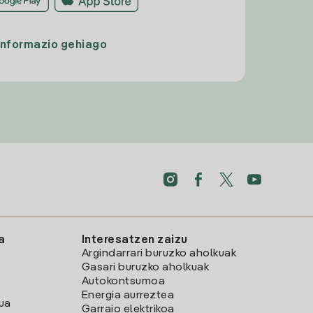
Informazio gehiago
a
Interesatzen zaizu
Argindarrari buruzko aholkuak
Gasari buruzko aholkuak
Autokontsumoa
Energia aurreztea
lua
Garraio elektrikoa