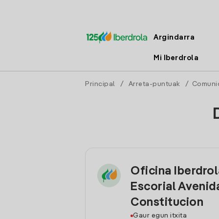
Argindarra
Mi Iberdrola
Principal
/
Arreta-puntuak
/
Comuni
Oficina Iberdrol
Escorial Avenid
Constitucion
Gaur egun itxita