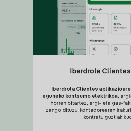
Iberdrola Cliente
Iberdrola Clientes aplikazioare
eguneko kontsumo elektrikoa
, arg
horren bitartez, argi- eta gas-fa
izango dituzu, kontadorearen irakurk
kontratu guztiak ku