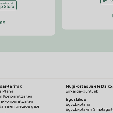
ago
dar-tarifak
Mugikortasun elektriko
e Plana
Birkarga-puntuak
n Konparatzailea
Eguzkikoa
ra-konparatzailea
Eguzki-plana
darraren prezioa gaur
Eguzki-plaken Simulagai