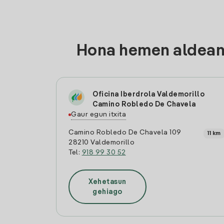
Hona hemen aldean d
Oficina Iberdrola Valdemorillo
Camino Robledo De Chavela
Gaur egun itxita
Camino Robledo De Chavela 109
11 km
28210 Valdemorillo
Tel:
918 99 30 52
Xehetasun
gehiago