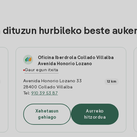
ituzun hurbileko beste auker
Oficina Iberdrola Collado Villalba
Avenida Honorio Lozano
Gaur egun itxita
Avenida Honorio Lozano 33
12 km
28400 Collado Villalba
Tel:
910 39 53 87
Xehetasun
Aurreko
gehiago
hitzordua