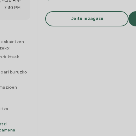
M
,
4:30 PM
-
7:30 PM
Deitu iezaguzu
a eskaintzen
zeko:
roduktuak
moari buruzko
amazioen
itza
atzi
ipamena