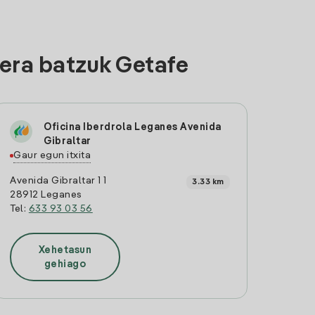
era batzuk Getafe
Oficina Iberdrola Leganes Avenida
Gibraltar
Gaur egun itxita
Avenida Gibraltar 1 1
3.33 km
28912 Leganes
Tel:
633 93 03 56
Xehetasun
gehiago