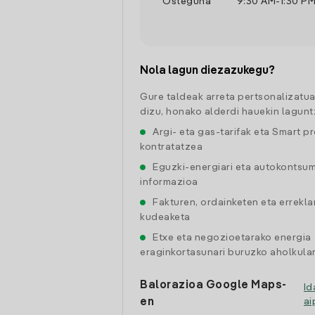
Osteguna
9:30 AM
-
1:30 P
Nola lagun diezazukegu?
Gure taldeak arreta pertsonalizatu
dizu, honako alderdi hauekin lagunt
Argi- eta gas-tarifak eta Smart p
kontratatzea
Eguzki-energiari eta autokontsu
informazioa
Fakturen, ordainketen eta errekl
kudeaketa
Etxe eta negozioetarako energia
eraginkortasunari buruzko aholkular
Balorazioa Google Maps-
Id
en
a