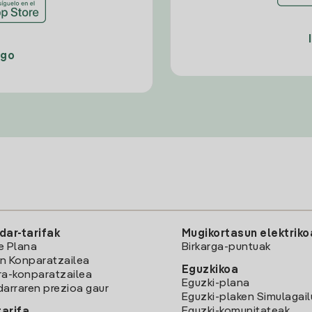
ago
dar-tarifak
Mugikortasun elektriko
e Plana
Birkarga-puntuak
n Konparatzailea
Eguzkikoa
ra-konparatzailea
Eguzki-plana
darraren prezioa gaur
Eguzki-plaken Simulagai
Eguzki-komunitateak