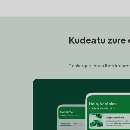
Kudeatu zure 
Deskargatu doan Iberdrolaren a