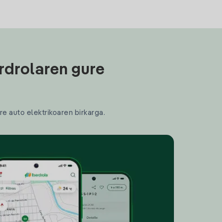
rdrolaren gure
re auto elektrikoaren birkarga.