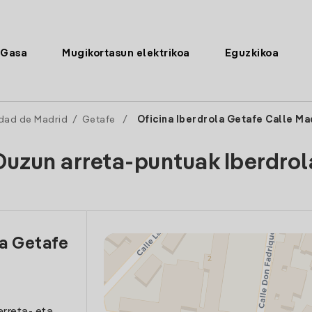
Gasa
Mugikortasun elektrikoa
Eguzkikoa
dad de Madrid
/
Getafe
/
Oficina Iberdrola Getafe Calle Ma
Duzun arreta-puntuak Iberdrol
la Getafe