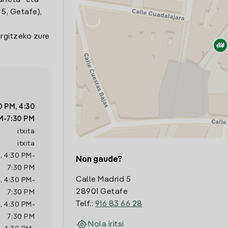
arreta- eta
5, Getafe),
rgitzeko zure
0 PM
,
4:30
M
-
7:30 PM
itxita
itxita
M
,
4:30 PM
-
Non gaude?
7:30 PM
Calle Madrid 5
M
,
4:30 PM
-
28901 Getafe
7:30 PM
Telf.:
916 83 66 28
M
,
4:30 PM
-
7:30 PM
Nola iritsi