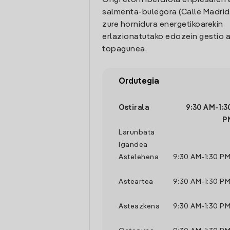
Ongi etorri Iberdrola enpresaren 
salmenta-bulegora (Calle Madrid 
zure hornidura energetikoarekin
erlazionatutako edozein gestio a
topagunea.
Ordutegia
Ostirala
9:30 AM
-
1:3
P
Larunbata
Igandea
Astelehena
9:30 AM
-
1:30 P
Asteartea
9:30 AM
-
1:30 P
Asteazkena
9:30 AM
-
1:30 P