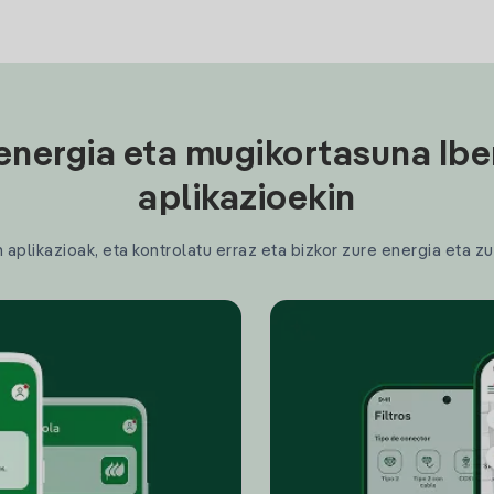
energia eta mugikortasuna Ibe
aplikazioekin
plikazioak, eta kontrolatu erraz eta bizkor zure energia eta zu