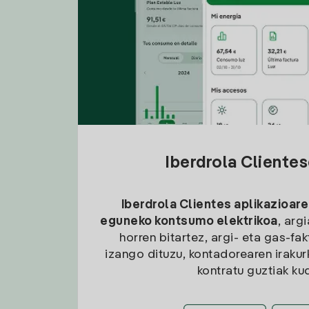
Iberdrola Cliente
Iberdrola Clientes aplikazioare
eguneko kontsumo elektrikoa
, arg
horren bitartez, argi- eta gas-fa
izango dituzu, kontadorearen irakurk
kontratu guztiak ku