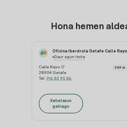
Hona hemen aldea
Oficina Iberdrola Getafe Calle Ray
Gaur egun itxita
Calle Rayo 17
349 m
28904 Getafe
Tel:
916 83 95 86
Xehetasun
gehiago