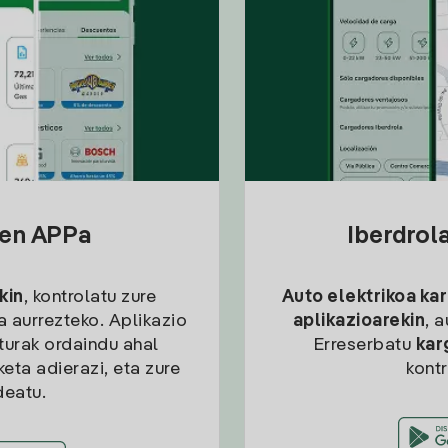
sen APPa
Iberdrol
kin
, kontrolatu zure
Auto elektrikoa ka
ia aurrezteko. Aplikazio
aplikazioarekin
, 
kturak ordaindu ahal
Erreserbatu
kar
eta adierazi, eta zure
kont
deatu.