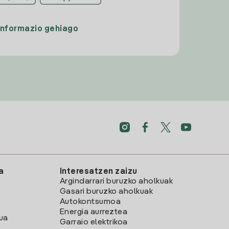
Informazio gehiago
a
Interesatzen zaizu
Argindarrari buruzko aholkuak
Gasari buruzko aholkuak
Autokontsumoa
Energia aurreztea
lua
Garraio elektrikoa