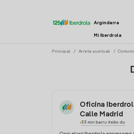
Argindarra
Mi Iberdrola
Principal
/
Arreta-puntuak
/
Comuni
Oficina Iberdro
Calle Madrid
33 min barru itxiko du