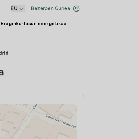
EU
Bezeroen Gunea
Eraginkortasun energetikoa
drid
a