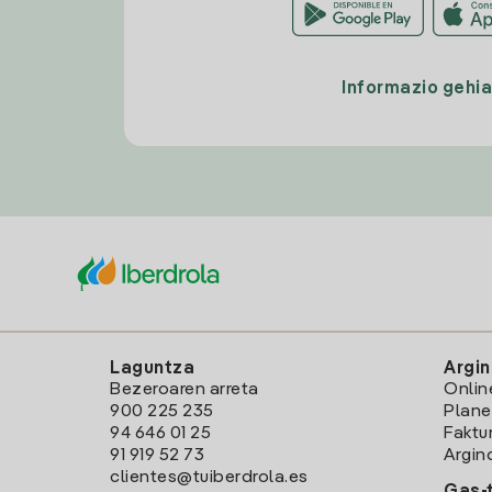
Informazio gehi
Laguntza
Argin
Bezeroaren arreta
Onlin
900 225 235
Plane
94 646 01 25
Faktu
91 919 52 73
Argin
clientes@tuiberdrola.es