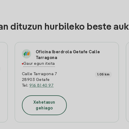
n dituzun hurbileko beste auk
o
Oficina Iberdrola Getafe Calle
Tarragona
Gaur egun itxita
Calle Tarragona 7
1.05 km
28903 Getafe
Tel:
916 81 40 97
Xehetasun
gehiago