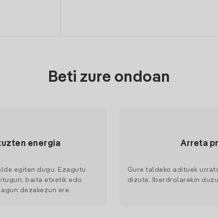
Beti zure ondoan
tuzten energia
Arreta p
alde egiten dugu. Ezagutu
Gure taldeko adituek urrat
itugun, baita etxetik edo
dizute. Iberdrolarekin duzu
 lagun dezakezun ere.