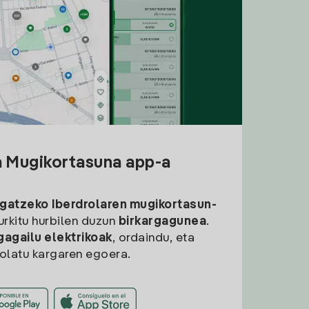
a Mugikortasuna app-a
rgatzeko
Iberdrolaren mugikortasun-
aurkitu hurbilen duzun
birkargagunea
.
gagailu elektrikoak
, ordaindu, eta
rolatu kargaren egoera.