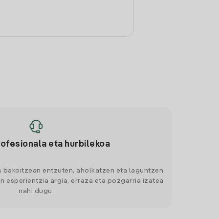
rofesionala eta hurbilekoa
s bakoitzean entzuten, aholkatzen eta laguntzen
n esperientzia argia, erraza eta pozgarria izatea
nahi dugu.