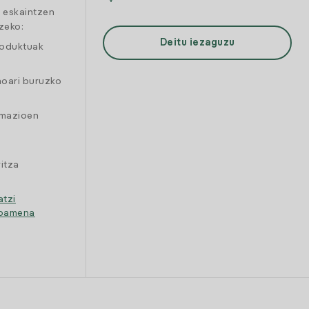
a eskaintzen
zeko:
Deitu iezaguzu
roduktuak
moari buruzko
amazioen
itza
atzi
ipamena