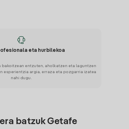
rofesionala eta hurbilekoa
s bakoitzean entzuten, aholkatzen eta laguntzen
n esperientzia argia, erraza eta pozgarria izatea
nahi dugu.
era batzuk Getafe