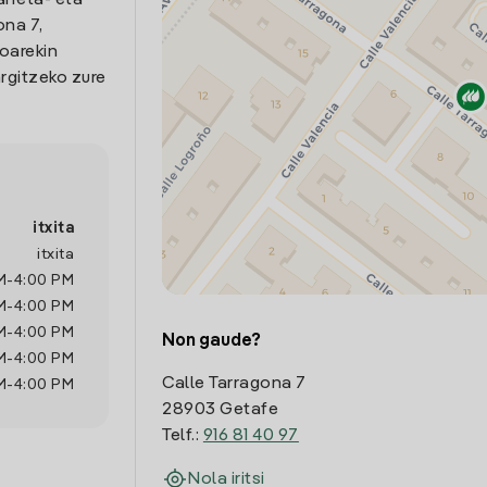
arreta- eta
ona 7,
koarekin
rgitzeko zure
itxita
itxita
M
-
4:00 PM
M
-
4:00 PM
M
-
4:00 PM
Non gaude?
M
-
4:00 PM
Calle Tarragona 7
M
-
4:00 PM
28903 Getafe
Telf.:
916 81 40 97
Nola iritsi