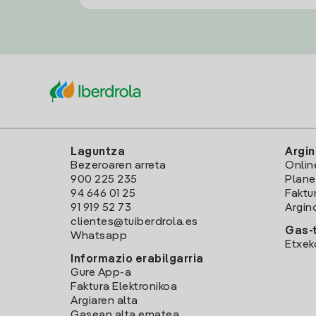
Laguntza
Argin
Bezeroaren arreta
Onlin
900 225 235
Plane
94 646 01 25
Faktu
91 919 52 73
Argin
clientes@tuiberdrola.es
Gas-t
Whatsapp
Etxek
Informazio erabilgarria
Gure App-a
Faktura Elektronikoa
Argiaren alta
Gasean alta ematea