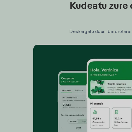
Kudeatu zure 
Deskargatu doan Iberdrolaren a