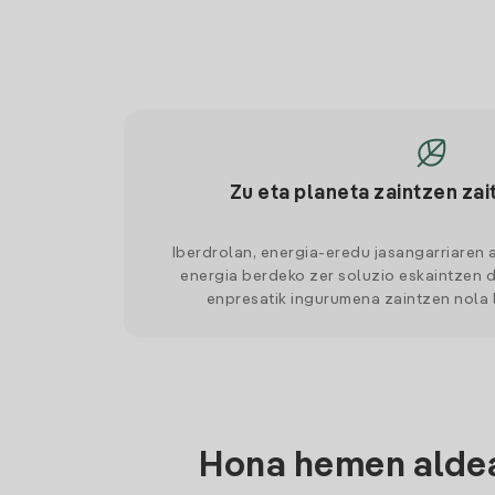
Zu eta planeta zaintzen zai
Iberdrolan, energia-eredu jasangarriaren 
energia berdeko zer soluzio eskaintzen d
enpresatik ingurumena zaintzen nola
Hona hemen aldea