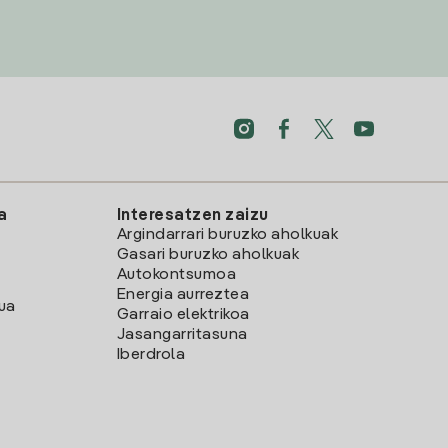
a
Interesatzen zaizu
Argindarrari buruzko aholkuak
Gasari buruzko aholkuak
Autokontsumoa
Energia aurreztea
lua
Garraio elektrikoa
Jasangarritasuna
Iberdrola