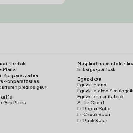
dar-tarifak
Mugikortasun elektriko
e Plana
Birkarga-puntuak
n Konparatzailea
Eguzkikoa
ra-konparatzailea
Eguzki-plana
darraren prezioa gaur
Eguzki-plaken Simulagai
Eguzki-komunitateak
arifa
o Gas Plana
Solar Cloud
I + Repair Solar
I + Check Solar
I + Pack Solar