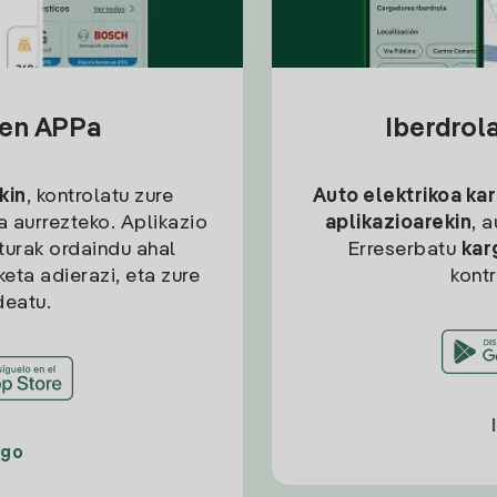
sen APPa
Iberdrol
kin
, kontrolatu zure
Auto elektrikoa ka
ia aurrezteko. Aplikazio
aplikazioarekin
, 
kturak ordaindu ahal
Erreserbatu
kar
eta adierazi, eta zure
kont
deatu.
ago