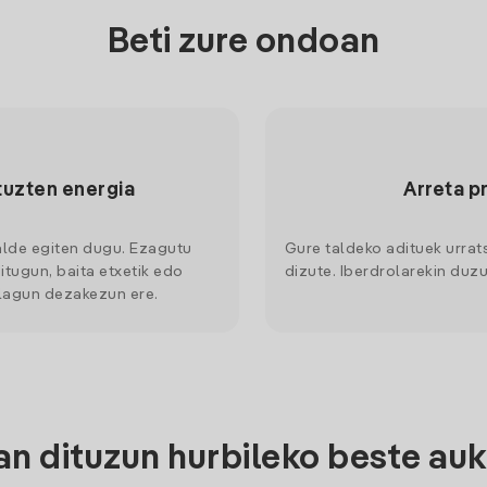
Beti zure ondoan
tuzten energia
Arreta p
alde egiten dugu. Ezagutu
Gure taldeko adituek urrat
itugun, baita etxetik edo
dizute. Iberdrolarekin duzu
 lagun dezakezun ere.
n dituzun hurbileko beste auk