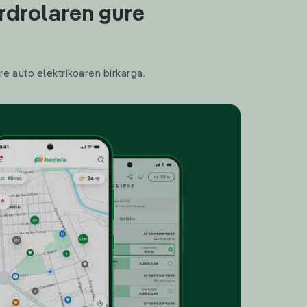
rdrolaren gure
re auto elektrikoaren birkarga.