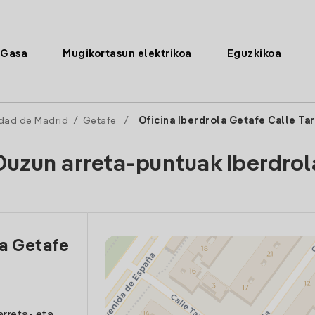
Gasa
Mugikortasun elektrikoa
Eguzkikoa
dad de Madrid
/
Getafe
/
Oficina Iberdrola Getafe Calle Ta
Duzun arreta-puntuak Iberdrol
la Getafe