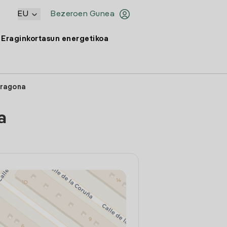
EU
Bezeroen Gunea
Eraginkortasun energetikoa
rragona
a