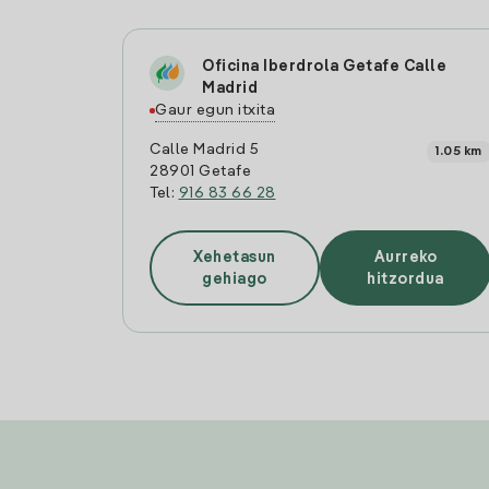
Oficina Iberdrola Getafe Calle
Madrid
Gaur egun itxita
Calle Madrid 5
1.05 km
28901 Getafe
Tel:
916 83 66 28
Xehetasun
Aurreko
gehiago
hitzordua