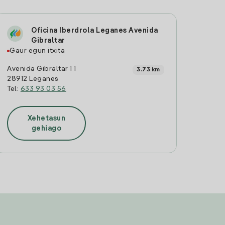
Oficina Iberdrola Leganes Avenida
Gibraltar
Gaur egun itxita
Avenida Gibraltar 1 1
3.73 km
28912 Leganes
Tel:
633 93 03 56
Xehetasun
gehiago