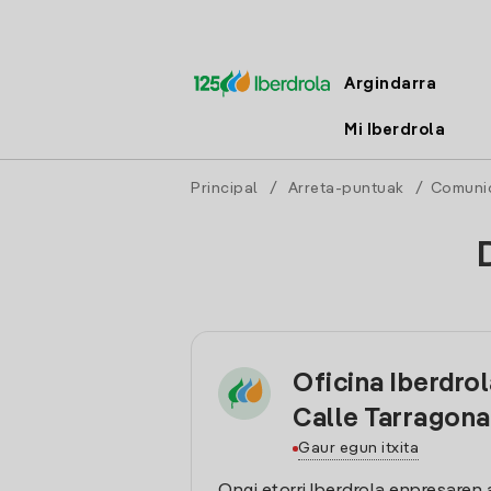
Argindarra
Mi Iberdrola
Principal
/
Arreta-puntuak
/
Comuni
Oficina Iberdro
Calle Tarragona
Gaur egun itxita