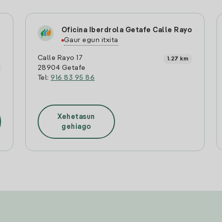
Oficina Iberdrola Getafe Calle Rayo
Gaur egun itxita
Calle Rayo 17
1.27 km
28904 Getafe
Tel:
916 83 95 86
Xehetasun
gehiago