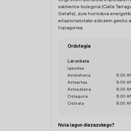
Ongi etorri Iberdrola enpresaren 
salmenta-bulegora (Calle Tarrag
Getafe), zure hornidura energeti
erlazionatutako edozein gestio a
topagunea.
Ordutegia
Larunbata
Igandea
Astelehena
8:00 A
Asteartea
8:00 A
Asteazkena
8:00 A
Osteguna
8:00 A
Ostirala
8:00 A
Nola lagun diezazukegu?