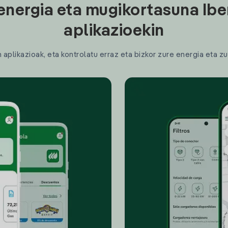
energia eta mugikortasuna Ibe
aplikazioekin
plikazioak, eta kontrolatu erraz eta bizkor zure energia eta zu