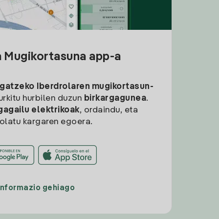
a Mugikortasuna app-a
rgatzeko
Iberdrolaren mugikortasun-
aurkitu hurbilen duzun
birkargagunea
.
gagailu elektrikoak
, ordaindu, eta
rolatu kargaren egoera.
Informazio gehiago