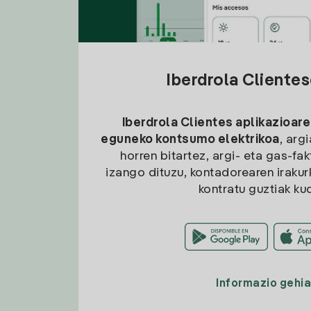
Iberdrola Cliente
Iberdrola Clientes aplikazioare
eguneko kontsumo elektrikoa
, arg
horren bitartez, argi- eta gas-fa
izango dituzu, kontadorearen irakurk
kontratu guztiak ku
Informazio gehi