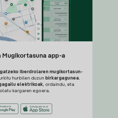
a Mugikortasuna app-a
rgatzeko
Iberdrolaren mugikortasun-
aurkitu hurbilen duzun
birkargagunea
.
gagailu elektrikoak
, ordaindu, eta
rolatu kargaren egoera.