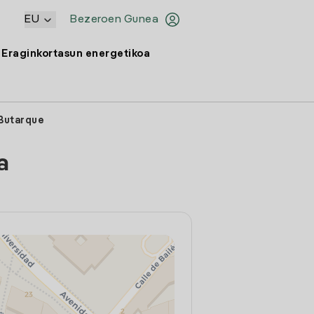
EU
Bezeroen Gunea
Eraginkortasun energetikoa
 Butarque
a