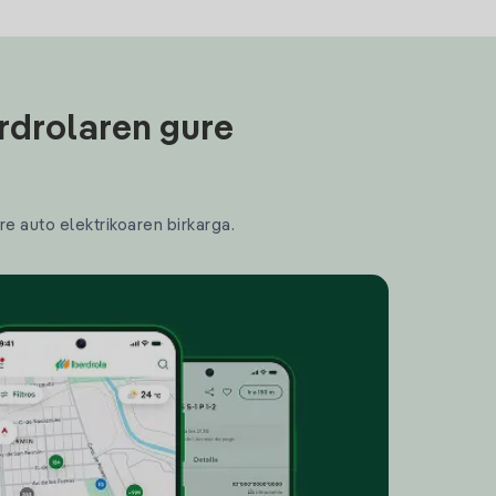
rdrolaren gure
re auto elektrikoaren birkarga.