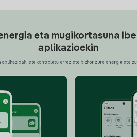
energia eta mugikortasuna Ibe
aplikazioekin
plikazioak, eta kontrolatu erraz eta bizkor zure energia eta zu