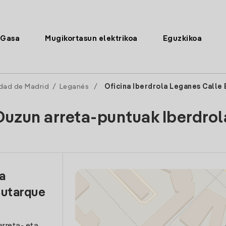
Gasa
Mugikortasun elektrikoa
Eguzkikoa
dad de Madrid
/
Leganés
/
Oficina Iberdrola Leganes Calle
Duzun arreta-puntuak Iberdrol
la
Butarque