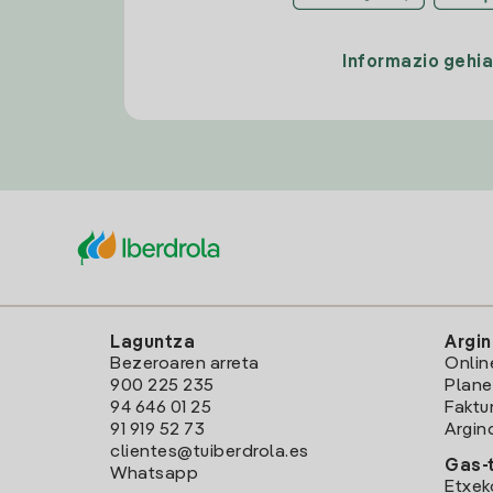
Informazio gehi
Laguntza
Argin
Bezeroaren arreta
Onlin
900 225 235
Plane
94 646 01 25
Faktu
91 919 52 73
Argin
clientes@tuiberdrola.es
Gas-t
Whatsapp
Etxek