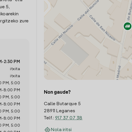
arreta- eta
ue 5,
ikoarekin
rgitzeko zure
M
-
2:30 PM
itxita
itxita
0 PM
,
5:00
M
-
8:00 PM
Non gaude?
0 PM
,
5:00
Calle Butarque 5
M
-
8:00 PM
28911 Leganes
0 PM
,
5:00
Telf.:
917 37 07 38
M
-
8:00 PM
0 PM
,
5:00
Nola iritsi