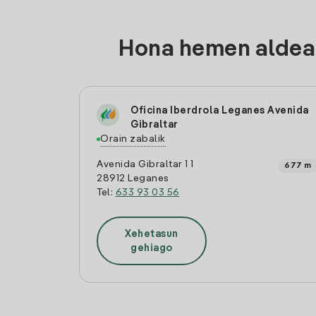
Hona hemen aldean
Oficina Iberdrola Leganes Avenida
Gibraltar
Orain zabalik
Avenida Gibraltar 1 1
677 m
28912 Leganes
Tel:
633 93 03 56
Xehetasun
gehiago