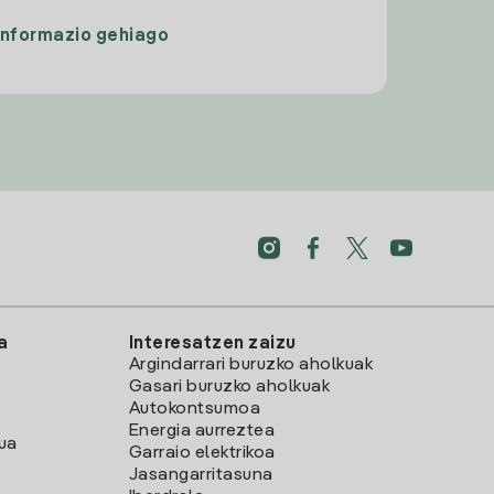
Informazio gehiago
a
Interesatzen zaizu
Argindarrari buruzko aholkuak
Gasari buruzko aholkuak
Autokontsumoa
Energia aurreztea
lua
Garraio elektrikoa
Jasangarritasuna