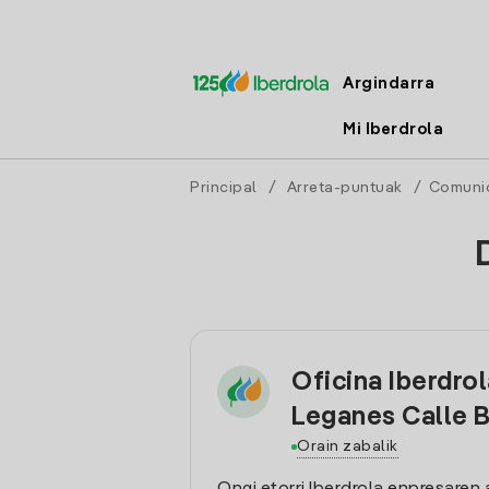
Argindarra
Mi Iberdrola
Principal
/
Arreta-puntuak
/
Comuni
Oficina Iberdro
Leganes Calle 
Orain zabalik