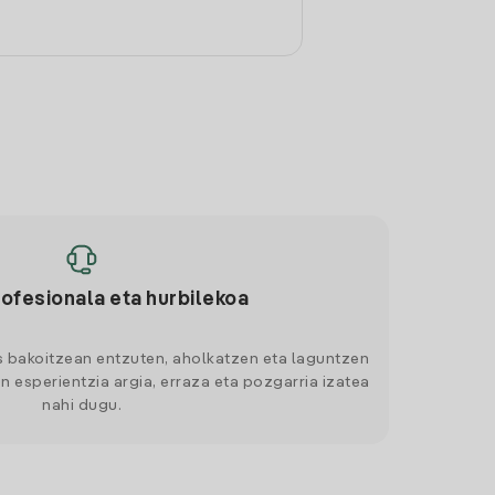
rofesionala eta hurbilekoa
s bakoitzean entzuten, aholkatzen eta laguntzen
n esperientzia argia, erraza eta pozgarria izatea
nahi dugu.