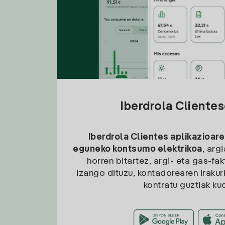
Iberdrola Cliente
Iberdrola Clientes aplikazioare
eguneko kontsumo elektrikoa
, arg
horren bitartez, argi- eta gas-fa
izango dituzu, kontadorearen irakurk
kontratu guztiak ku