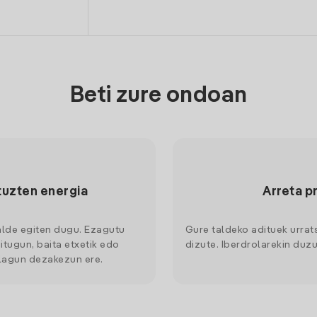
Beti zure ondoan
tuzten energia
Arreta p
alde egiten dugu. Ezagutu
Gure taldeko adituek urrat
itugun, baita etxetik edo
dizute. Iberdrolarekin duzu
 lagun dezakezun ere.