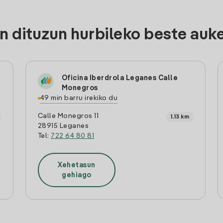
 dituzun hurbileko beste auk
Oficina Iberdrola Leganes Calle
Monegros
49 min barru irekiko du
Calle Monegros 11
1.13 km
28915 Leganes
Tel:
722 64 80 81
Xehetasun
gehiago