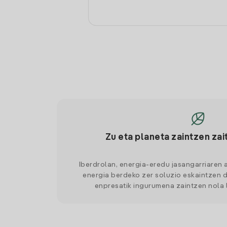
Zu eta planeta zaintzen zai
Iberdrolan, energia-eredu jasangarriaren 
energia berdeko zer soluzio eskaintzen d
enpresatik ingurumena zaintzen nola