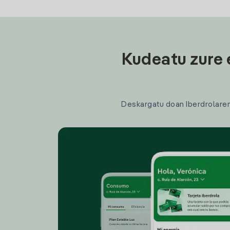
Kudeatu zure 
Deskargatu doan Iberdrolaren a