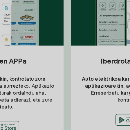
sen APPa
Iberdrol
kin
, kontrolatu zure
Auto elektrikoa ka
ia aurrezteko. Aplikazio
aplikazioarekin
, 
kturak ordaindu ahal
Erreserbatu
kar
eta adierazi, eta zure
kont
deatu.