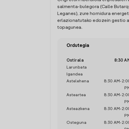
Ongi etorri Iberdrola enpresaren 
salmenta-bulegora (Calle Butarq
Leganes), zure hornidura energet
erlazionatutako edozein gestio a
topagunea.
Ordutegia
Ostirala
8:30 A
Larunbata
Igandea
Astelehena
8:30 AM
-
2:0
P
Asteartea
8:30 AM
-
2:0
P
Asteazkena
8:30 AM
-
2:0
P
Osteguna
8:30 AM
-
2:0