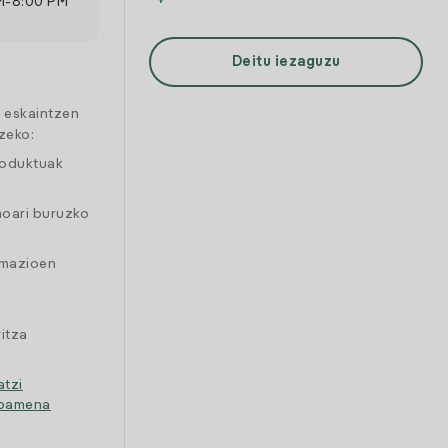
M
-
8:00 PM
Deitu iezaguzu
a eskaintzen
zeko:
roduktuak
moari buruzko
amazioen
itza
atzi
ipamena