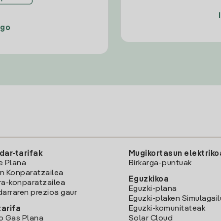
ago
dar-tarifak
Mugikortasun elektriko
e Plana
Birkarga-puntuak
n Konparatzailea
Eguzkikoa
ra-konparatzailea
Eguzki-plana
darraren prezioa gaur
Eguzki-plaken Simulagai
Eguzki-komunitateak
arifa
o Gas Plana
Solar Cloud