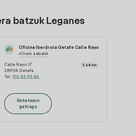
era batzuk Leganes
Oficina Iberdrola Getafe Calle Rayo
Orain zabalik
Calle Rayo 17
3.68 km
28904 Getafe
Tel:
916 83 95 86
Xehetasun
gehiago