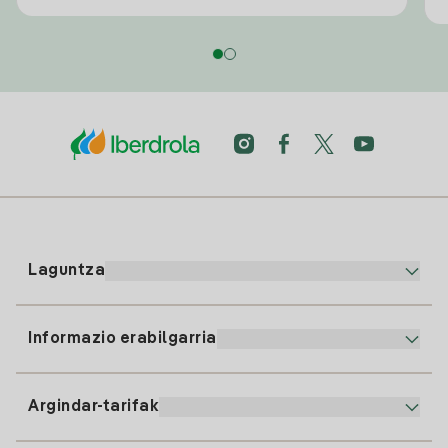
Laguntza
Informazio erabilgarria
Bezeroaren arreta
900 225 235
Argindar-tarifak
Gure App-a
94 646 01 25