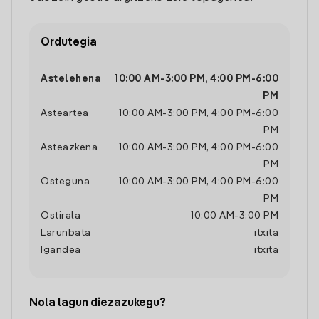
Ordutegia
Astelehena
10:00 AM
-
3:00 PM
,
4:00 PM
-
6:00
PM
Asteartea
10:00 AM
-
3:00 PM
,
4:00 PM
-
6:00
PM
Asteazkena
10:00 AM
-
3:00 PM
,
4:00 PM
-
6:00
PM
Osteguna
10:00 AM
-
3:00 PM
,
4:00 PM
-
6:00
PM
Ostirala
10:00 AM
-
3:00 PM
Larunbata
itxita
Igandea
itxita
Nola lagun diezazukegu?