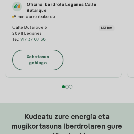
Oficina Iberdrola Leganes Calle
Butarque
9 min barru itxiko du
Calle Butarque 5
1.13 km
28911 Leganes
Tel:
917 37 07 38
Xehetasun
gehiago
Kudeatu zure energia eta
mugikortasuna Iberdrolaren gure