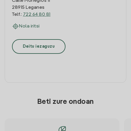
Calle Monegros 11
28915 Leganes
Telf.:
722 64 80 81
Nola iritsi
Deitu iezaguzu
Beti zure ondoan