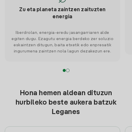
Zu eta planeta zaintzen zaituzten
energia
Iberdrolan, energia-eredu jasangarriaren alde
egiten dugu. Ezagutu energia berdeko zer soluzio
eskaintzen ditugun, baita etxetik edo enpresatik
ingurumena zaintzen nola lagun dezakezun ere.
Hona hemen aldean dituzun
hurbileko beste aukera batzuk
Leganes