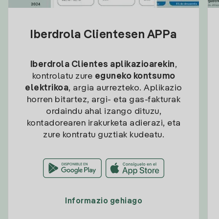
Iberdrola Clientesen APPa
Iberdrola Clientes aplikazioarekin
,
kontrolatu zure
eguneko kontsumo
elektrikoa
, argia aurrezteko. Aplikazio
horren bitartez, argi- eta gas-fakturak
ordaindu ahal izango dituzu,
kontadorearen irakurketa adierazi, eta
zure kontratu guztiak kudeatu.
Informazio gehiago