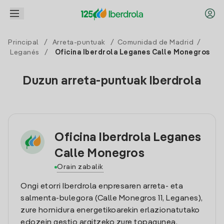
Principal
/
Arreta-puntuak
/
Comunidad de Madrid
/
Leganés
/
Oficina Iberdrola Leganes Calle Monegros
Duzun arreta-puntuak Iberdrola
Oficina Iberdrola Leganes
Calle Monegros
Orain zabalik
Ongi etorri Iberdrola enpresaren arreta- eta
salmenta-bulegora (Calle Monegros 11, Leganes),
zure hornidura energetikoarekin erlazionatutako
edozein gestio argitzeko zure topagunea.