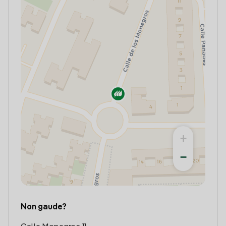
+
−
Non gaude?