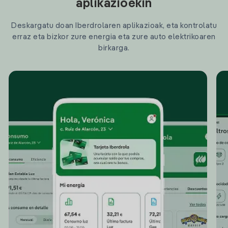
aplikazioekin
Deskargatu doan Iberdrolaren aplikazioak, eta kontrolatu
erraz eta bizkor zure energia eta zure auto elektrikoaren
birkarga.