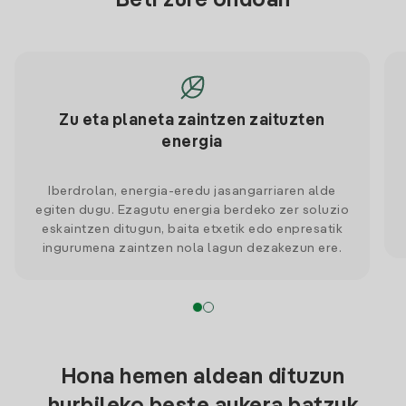
Beti zure ondoan
Zu eta planeta zaintzen zaituzten
energia
Iberdrolan, energia-eredu jasangarriaren alde
egiten dugu. Ezagutu energia berdeko zer soluzio
eskaintzen ditugun, baita etxetik edo enpresatik
ingurumena zaintzen nola lagun dezakezun ere.
Hona hemen aldean dituzun