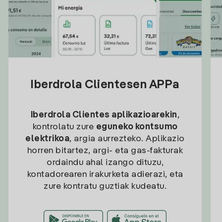
Iberdrola Clientesen APPa
Iberdrola Clientes aplikazioarekin
,
kontrolatu zure
eguneko kontsumo
elektrikoa
, argia aurrezteko. Aplikazio
horren bitartez, argi- eta gas-fakturak
ordaindu ahal izango dituzu,
kontadorearen irakurketa adierazi, eta
zure kontratu guztiak kudeatu.