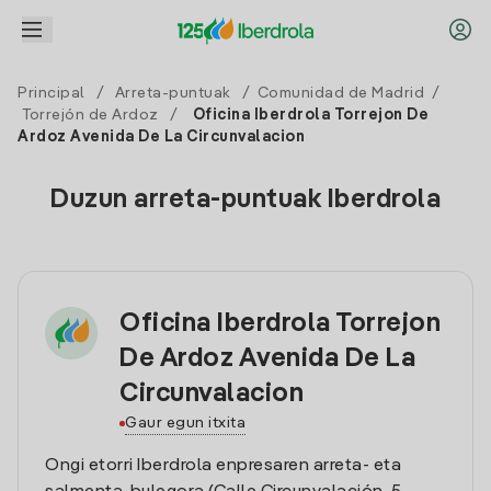
Principal
/
Arreta-puntuak
/
Comunidad de Madrid
/
Torrejón de Ardoz
/
Oficina Iberdrola Torrejon De
Ardoz Avenida De La Circunvalacion
Duzun arreta-puntuak Iberdrola
Oficina Iberdrola Torrejon
De Ardoz Avenida De La
Circunvalacion
Gaur egun itxita
Ongi etorri Iberdrola enpresaren arreta- eta