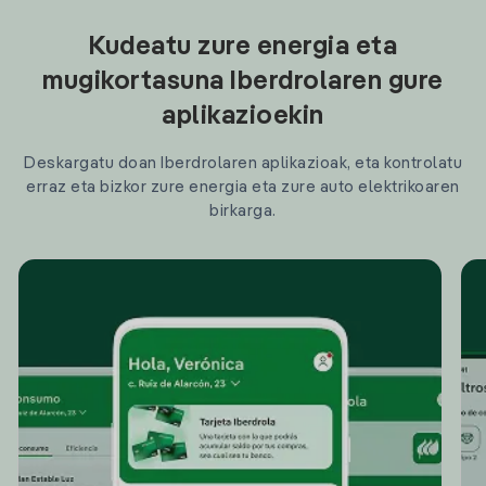
Kudeatu zure energia eta
mugikortasuna Iberdrolaren gure
aplikazioekin
Deskargatu doan Iberdrolaren aplikazioak, eta kontrolatu
erraz eta bizkor zure energia eta zure auto elektrikoaren
birkarga.