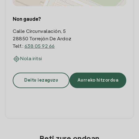
Non gaude?
Calle Circunvalación, 5
28850 Torrejón De Ardoz
Telf.:
638 05 92 66
Nola iritsi
Deitu iezaguzu
Aurreko hitzordua