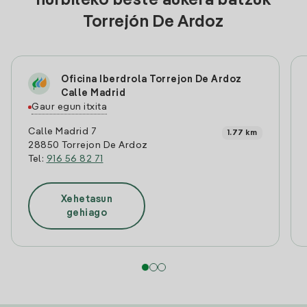
hurbileko beste aukera batzuk
Torrejón De Ardoz
Oficina Iberdrola Torrejon De Ardoz
Calle Madrid
Gaur egun itxita
Calle Madrid 7
1.77 km
28850 Torrejon De Ardoz
Tel:
916 56 82 71
Xehetasun
gehiago