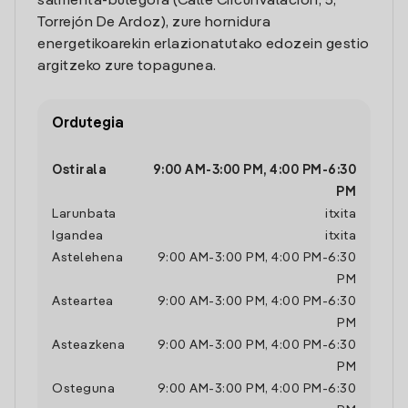
salmenta-bulegora (Calle Circunvalación, 5,
Torrejón De Ardoz), zure hornidura
energetikoarekin erlazionatutako edozein gestio
argitzeko zure topagunea.
Ordutegia
Ostirala
9:00 AM
-
3:00 PM
,
4:00 PM
-
6:30
PM
Larunbata
itxita
Igandea
itxita
Astelehena
9:00 AM
-
3:00 PM
,
4:00 PM
-
6:30
PM
Asteartea
9:00 AM
-
3:00 PM
,
4:00 PM
-
6:30
PM
Asteazkena
9:00 AM
-
3:00 PM
,
4:00 PM
-
6:30
PM
Osteguna
9:00 AM
-
3:00 PM
,
4:00 PM
-
6:30