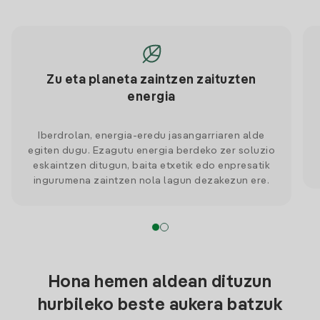
Zu eta planeta zaintzen zaituzten
energia
Iberdrolan, energia-eredu jasangarriaren alde
egiten dugu. Ezagutu energia berdeko zer soluzio
eskaintzen ditugun, baita etxetik edo enpresatik
ingurumena zaintzen nola lagun dezakezun ere.
Hona hemen aldean dituzun
hurbileko beste aukera batzuk