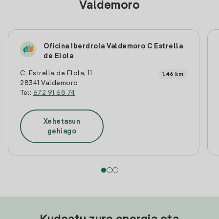
Valdemoro
Oficina Iberdrola Valdemoro C Estrella
de Elola
C. Estrella de Elola, 11
1.46 km
28341 Valdemoro
Tel:
672 91 68 74
Xehetasun
gehiago