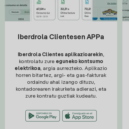
Iberdrola Clientesen APPa
Iberdrola Clientes aplikazioarekin
,
kontrolatu zure
eguneko kontsumo
elektrikoa
, argia aurrezteko. Aplikazio
horren bitartez, argi- eta gas-fakturak
ordaindu ahal izango dituzu,
kontadorearen irakurketa adierazi, eta
zure kontratu guztiak kudeatu.