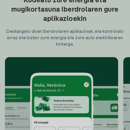
Kudeatu zure energia eta
mugikortasuna Iberdrolaren gure
aplikazioekin
Deskargatu doan Iberdrolaren aplikazioak, eta kontrolatu
erraz eta bizkor zure energia eta zure auto elektrikoaren
birkarga.