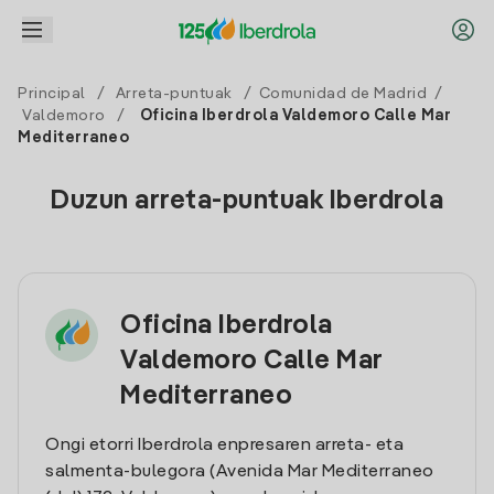
Principal
/
Arreta-puntuak
/
Comunidad de Madrid
/
Valdemoro
/
Oficina Iberdrola Valdemoro Calle Mar
Mediterraneo
Duzun arreta-puntuak Iberdrola
Oficina Iberdrola
Valdemoro Calle Mar
Mediterraneo
Ongi etorri Iberdrola enpresaren arreta- eta
salmenta-bulegora (Avenida Mar Mediterraneo