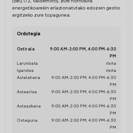
(del) 172, Valdemoro), zure hornidura
energetikoarekin erlazionatutako edozein gestio
argitzeko zure topagunea.
Ordutegia
Ostirala
9:00 AM
-
2:00 PM
,
4:00 PM
-
6:30
PM
Larunbata
itxita
Igandea
itxita
Astelehena
9:00 AM
-
2:00 PM
,
4:00 PM
-
6:30
PM
Asteartea
9:00 AM
-
2:00 PM
,
4:00 PM
-
6:30
PM
Asteazkena
9:00 AM
-
2:00 PM
,
4:00 PM
-
6:30
PM
Osteguna
9:00 AM
-
2:00 PM
,
4:00 PM
-
6:30
PM