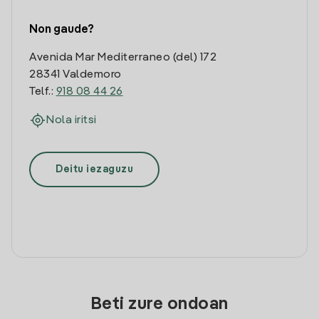
Non gaude?
Avenida Mar Mediterraneo (del) 172
28341 Valdemoro
Telf.:
918 08 44 26
Nola iritsi
Deitu iezaguzu
Beti zure ondoan