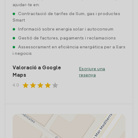
ajudar-te en:
Contractació de tarifes de llum, gas i productes
Smart
Informació sobre energia solar i autoconsum
Gestió de factures, pagaments i reclamacions
Assessorament en eficiència energètica per a llars
i negocis
Valoració a Google
Escriure una
Maps
resenya
star
star
star
star
star
4.0