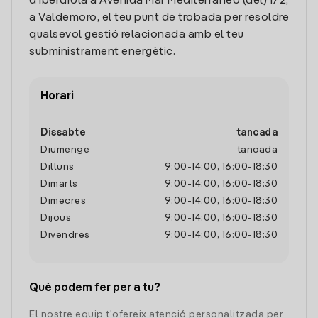
d'Iberdrola a Avenida Mar Mediterraneo (del) 172,
a Valdemoro, el teu punt de trobada per resoldre
qualsevol gestió relacionada amb el teu
subministrament energètic.
Horari
Dissabte
tancada
Diumenge
tancada
Dilluns
9:00
-
14:00
,
16:00
-
18:30
Dimarts
9:00
-
14:00
,
16:00
-
18:30
Dimecres
9:00
-
14:00
,
16:00
-
18:30
Dijous
9:00
-
14:00
,
16:00
-
18:30
Divendres
9:00
-
14:00
,
16:00
-
18:30
Què podem fer per a tu?
El nostre equip t'ofereix atenció personalitzada per