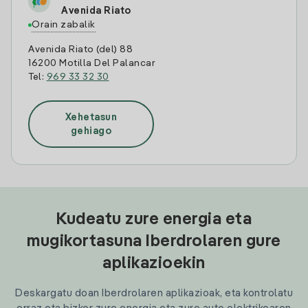
Avenida Riato
Orain zabalik
Avenida Riato (del) 88
16200 Motilla Del Palancar
Tel:
969 33 32 30
Xehetasun
gehiago
Kudeatu zure energia eta
mugikortasuna Iberdrolaren gure
aplikazioekin
Deskargatu doan Iberdrolaren aplikazioak, eta kontrolatu