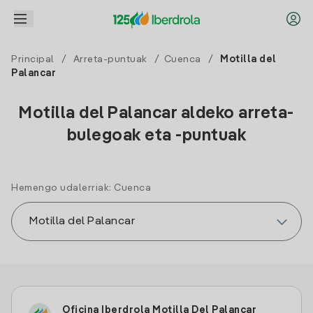
Principal
/
Arreta-puntuak
/
Cuenca
/
Motilla del
Palancar
Motilla del Palancar aldeko arreta-
bulegoak eta -puntuak
Hemengo udalerriak: Cuenca
Oficina Iberdrola Motilla Del Palancar