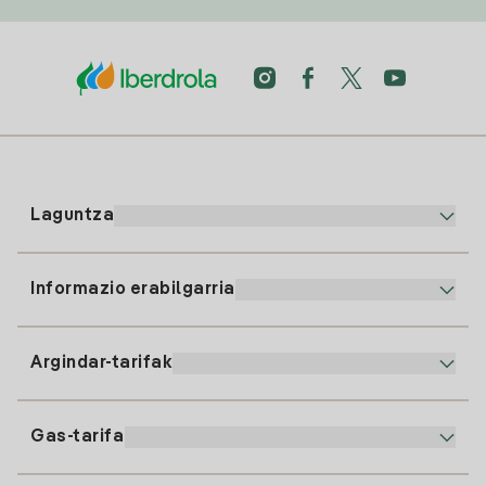
Laguntza
Informazio erabilgarria
Bezeroaren arreta
900 225 235
Argindar-tarifak
Gure App-a
94 646 01 25
Faktura Elektronikoa
91 919 52 73
Gas-tarifa
Online Plana
Argiaren alta
clientes@tuiberdrola.es