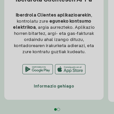
Iberdrola Clientesen APPa
Iberdrola Clientes aplikazioarekin
,
kontrolatu zure
eguneko kontsumo
elektrikoa
, argia aurrezteko. Aplikazio
horren bitartez, argi- eta gas-fakturak
ordaindu ahal izango dituzu,
kontadorearen irakurketa adierazi, eta
zure kontratu guztiak kudeatu.
Informazio gehiago