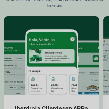
erraz eta bizkor zure energia eta zure auto elektrikoaren
birkarga.