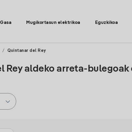
Gasa
Mugikortasun elektrikoa
Eguzkikoa
/
Quintanar del Rey
l Rey aldeko arreta-bulegoak