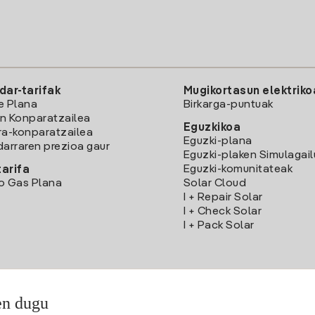
dar-tarifak
Mugikortasun elektriko
e Plana
Birkarga-puntuak
n Konparatzailea
Eguzkikoa
ra-konparatzailea
Eguzki-plana
darraren prezioa gaur
Eguzki-plaken Simulagai
Eguzki-komunitateak
arifa
o Gas Plana
Solar Cloud
I + Repair Solar
I + Check Solar
I + Pack Solar
en dugu
Deskargatu Iberdrola Clientes App-a