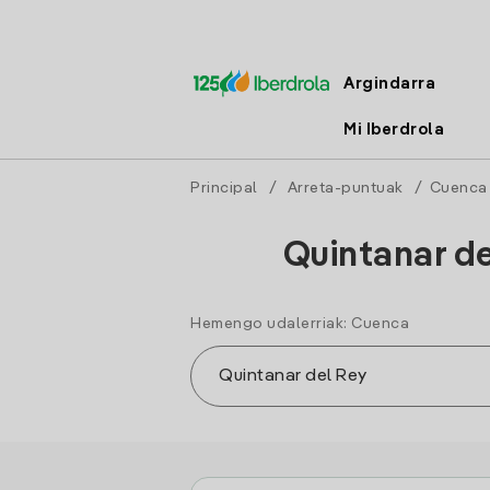
Argindarra
Mi Iberdrola
Principal
/
Arreta-puntuak
/
Cuenca
Quintanar de
Hemengo udalerriak: Cuenca