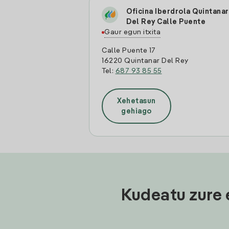
Oficina Iberdrola Quintanar
Del Rey Calle Puente
Gaur egun itxita
Calle Puente 17
16220 Quintanar Del Rey
Tel:
687 93 85 55
Xehetasun
gehiago
Kudeatu zure 