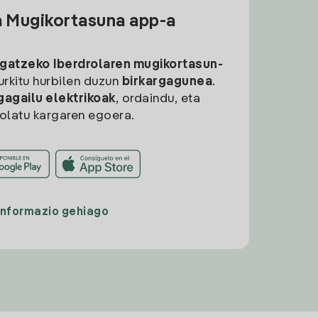
a Mugikortasuna app-a
rgatzeko
Iberdrolaren mugikortasun-
aurkitu hurbilen duzun
birkargagunea
.
gagailu elektrikoak
, ordaindu, eta
rolatu kargaren egoera.
Informazio gehiago