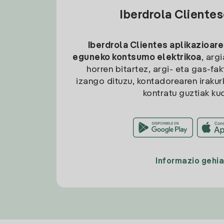
Iberdrola Cliente
Iberdrola Clientes aplikazioare
eguneko kontsumo elektrikoa
, arg
horren bitartez, argi- eta gas-fa
izango dituzu, kontadorearen irakurk
kontratu guztiak ku
Informazio gehi