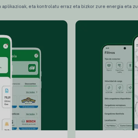
plikazioak, eta kontrolatu erraz eta bizkor zure energia eta zu