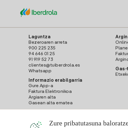
Laguntza
Argin
Bezeroaren arreta
Onlin
900 225 235
Plane
94 646 01 25
Faktu
91 919 52 73
Argin
clientes@tuiberdrola.es
Gas-t
Whatsapp
Etxek
Informazio erabilgarria
Gure App-a
Faktura Elektronikoa
Argiaren alta
Gasean alta ematea
Zure pribatutasuna baloratz