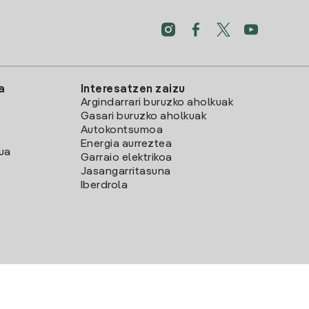
a
Interesatzen zaizu
Argindarrari buruzko aholkuak
Gasari buruzko aholkuak
Autokontsumoa
Energia aurreztea
lua
Garraio elektrikoa
Jasangarritasuna
Iberdrola