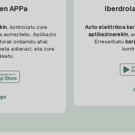
sen APPa
Iberdrol
kin
, kontrolatu zure
Auto elektrikoa ka
ia aurrezteko. Aplikazio
aplikazioarekin
, 
kturak ordaindu ahal
Erreserbatu
kar
eta adierazi, eta zure
kont
deatu.
ago