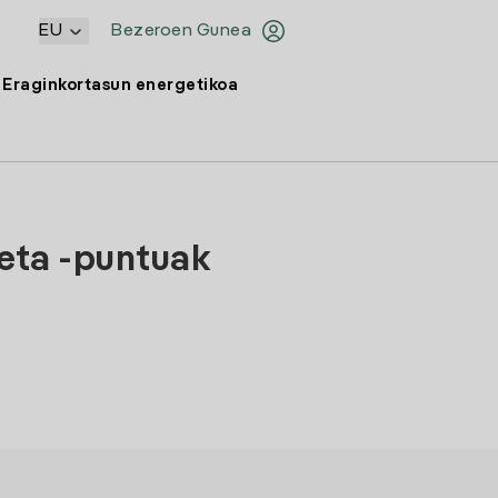
EU
Bezeroen Gunea
Eraginkortasun energetikoa
 eta -puntuak