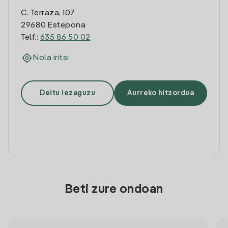
C. Terraza, 107
29680 Estepona
Telf.:
635 86 50 02
Nola iritsi
Deitu iezaguzu
Aurreko hitzordua
Beti zure ondoan