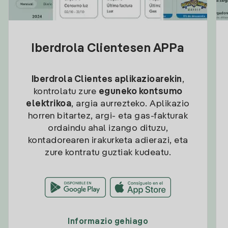
Iberdrola Clientesen APPa
Iberdrola Clientes aplikazioarekin
,
kontrolatu zure
eguneko kontsumo
elektrikoa
, argia aurrezteko. Aplikazio
horren bitartez, argi- eta gas-fakturak
ordaindu ahal izango dituzu,
kontadorearen irakurketa adierazi, eta
zure kontratu guztiak kudeatu.
Informazio gehiago