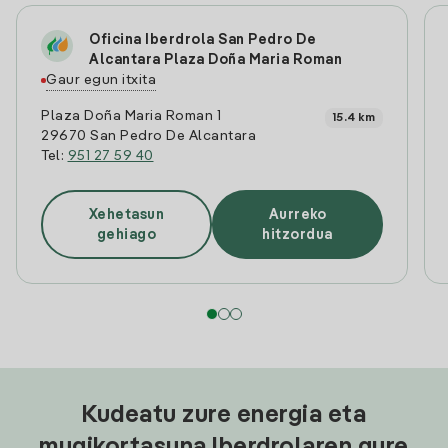
Oficina Iberdrola San Pedro De
Alcantara Plaza Doña Maria Roman
Gaur egun itxita
Plaza Doña Maria Roman 1
15.4 km
29670 San Pedro De Alcantara
Tel:
951 27 59 40
Xehetasun
Aurreko
gehiago
hitzordua
Kudeatu zure energia eta