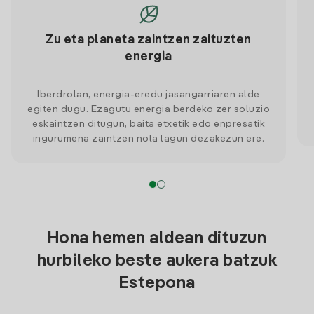
Zu eta planeta zaintzen zaituzten
energia
Iberdrolan, energia-eredu jasangarriaren alde
egiten dugu. Ezagutu energia berdeko zer soluzio
eskaintzen ditugun, baita etxetik edo enpresatik
ingurumena zaintzen nola lagun dezakezun ere.
Hona hemen aldean dituzun
hurbileko beste aukera batzuk
Estepona