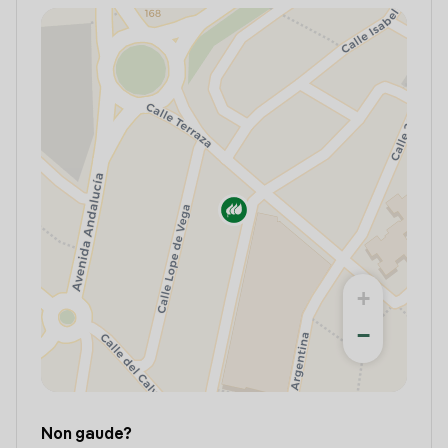
+
−
Non gaude?