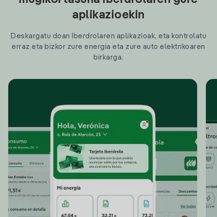
mugikortasuna Iberdrolaren gure
aplikazioekin
Deskargatu doan Iberdrolaren aplikazioak, eta kontrolatu
erraz eta bizkor zure energia eta zure auto elektrikoaren
birkarga.