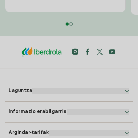
Laguntza
Informazio erabilgarria
Bezeroaren arreta
900 225 235
Argindar-tarifak
Gure App-a