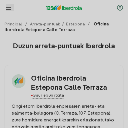
Principal
/
Arreta-puntuak
/
Estepona
/
Oficina
Iberdrola Estepona Calle Terraza
Duzun arreta-puntuak Iberdrola
Oficina Iberdrola
Estepona Calle Terraza
Gaur egun itxita
Ongi etorri Iberdrola enpresaren arreta- eta
salmenta-bulegora (C. Terraza, 107, Estepona),
zure hornidura energetikoarekin erlazionatutako
edozein gestio argitzeko zure topagunea.