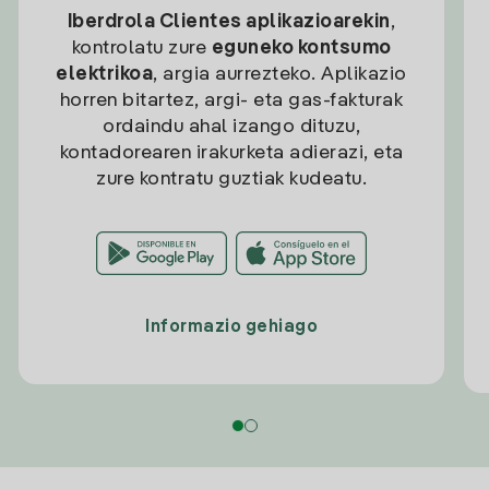
Iberdrola Clientes aplikazioarekin
,
kontrolatu zure
eguneko kontsumo
elektrikoa
, argia aurrezteko. Aplikazio
horren bitartez, argi- eta gas-fakturak
ordaindu ahal izango dituzu,
kontadorearen irakurketa adierazi, eta
zure kontratu guztiak kudeatu.
Informazio gehiago