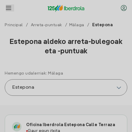
Principal
/
Arreta-puntuak
/
Málaga
/
Estepona
Estepona aldeko arreta-bulegoak
eta -puntuak
Hemengo udalerriak: Málaga
Oficina Iberdrola Estepona Calle Terraza
Gaur egun itxita