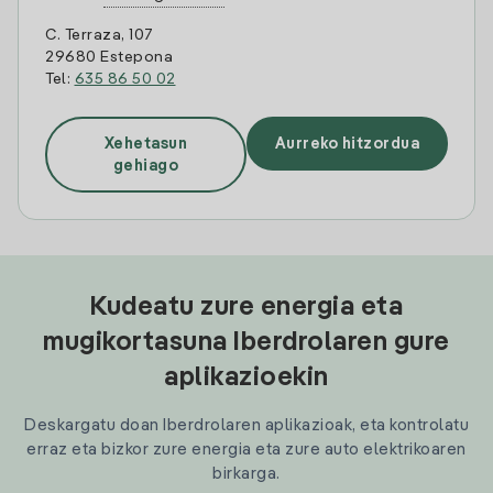
C. Terraza, 107
29680 Estepona
Tel:
635 86 50 02
Xehetasun
Aurreko hitzordua
gehiago
Kudeatu zure energia eta
mugikortasuna Iberdrolaren gure
aplikazioekin
Deskargatu doan Iberdrolaren aplikazioak, eta kontrolatu
erraz eta bizkor zure energia eta zure auto elektrikoaren
birkarga.