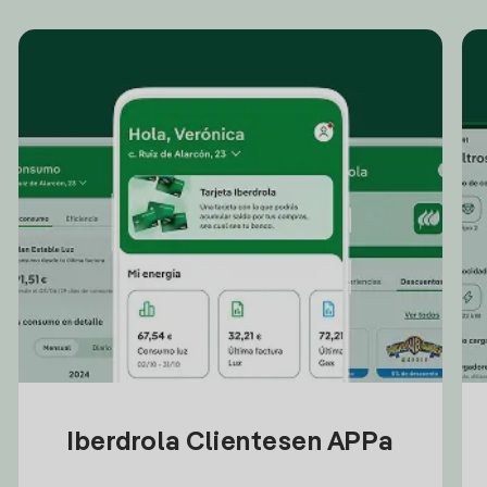
Iberdrola Clientesen APPa