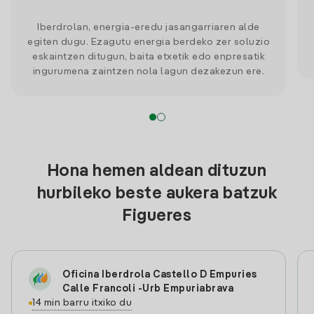
Iberdrolan, energia-eredu jasangarriaren alde
egiten dugu. Ezagutu energia berdeko zer soluzio
eskaintzen ditugun, baita etxetik edo enpresatik
ingurumena zaintzen nola lagun dezakezun ere.
Hona hemen aldean dituzun
hurbileko beste aukera batzuk
Figueres
Oficina Iberdrola Castello D Empuries
Calle Francoli -Urb Empuriabrava
14 min barru itxiko du