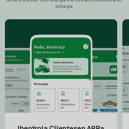
erraz eta bizkor zure energia eta zure auto elektrikoaren
birkarga.