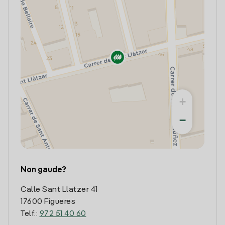
+
−
Non gaude?
Calle Sant Llatzer 41
17600 Figueres
Telf.:
972 51 40 60