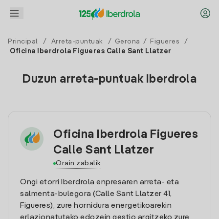
Principal
/
Arreta-puntuak
/
Gerona
/
Figueres
/
Oficina Iberdrola Figueres Calle Sant Llatzer
Duzun arreta-puntuak Iberdrola
Oficina Iberdrola Figueres
Calle Sant Llatzer
Orain zabalik
Ongi etorri Iberdrola enpresaren arreta- eta
salmenta-bulegora (Calle Sant Llatzer 41,
Figueres), zure hornidura energetikoarekin
erlazionatutako edozein gestio argitzeko zure