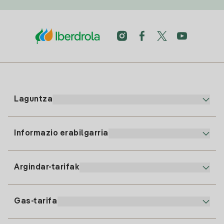
Laguntza
Informazio erabilgarria
Bezeroaren arreta
900 225 235
Argindar-tarifak
Gure App-a
94 646 01 25
Faktura Elektronikoa
91 919 52 73
Gas-tarifa
Online Plana
Argiaren alta
clientes@tuiberdrola.es