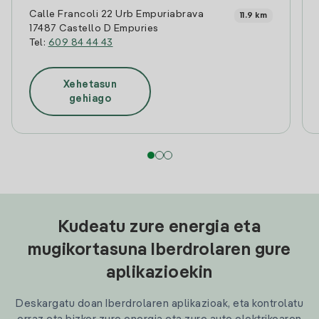
Calle Francoli 22 Urb Empuriabrava
11.9 km
17487 Castello D Empuries
Tel:
609 84 44 43
Xehetasun
gehiago
Kudeatu zure energia eta
mugikortasuna Iberdrolaren gure
aplikazioekin
Deskargatu doan Iberdrolaren aplikazioak, eta kontrolatu