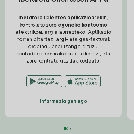
Iberdrola Clientesen APPa
Iberdrola Clientes aplikazioarekin
,
kontrolatu zure
eguneko kontsumo
elektrikoa
, argia aurrezteko. Aplikazio
horren bitartez, argi- eta gas-fakturak
ordaindu ahal izango dituzu,
kontadorearen irakurketa adierazi, eta
zure kontratu guztiak kudeatu.
Informazio gehiago