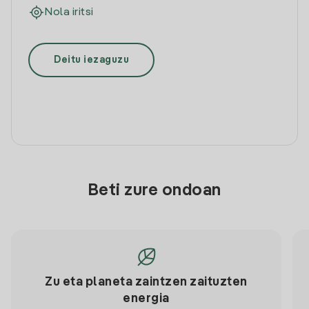
Nola iritsi
Deitu iezaguzu
Beti zure ondoan
Zu eta planeta zaintzen zaituzten
energia