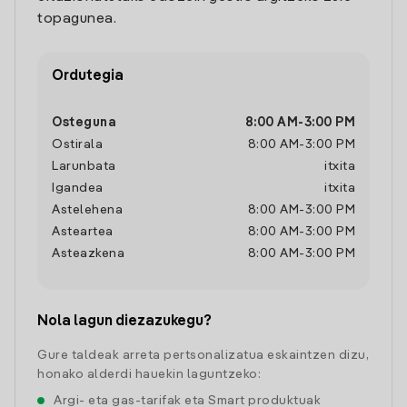
topagunea.
Ordutegia
Osteguna
8:00 AM
-
3:00 PM
Ostirala
8:00 AM
-
3:00 PM
Larunbata
itxita
Igandea
itxita
Astelehena
8:00 AM
-
3:00 PM
Asteartea
8:00 AM
-
3:00 PM
Asteazkena
8:00 AM
-
3:00 PM
Nola lagun diezazukegu?
Gure taldeak arreta pertsonalizatua eskaintzen dizu,
honako alderdi hauekin laguntzeko:
Argi- eta gas-tarifak eta Smart produktuak