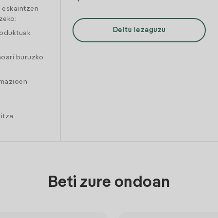
a eskaintzen
zeko:
Deitu iezaguzu
roduktuak
moari buruzko
amazioen
itza
Beti zure ondoan