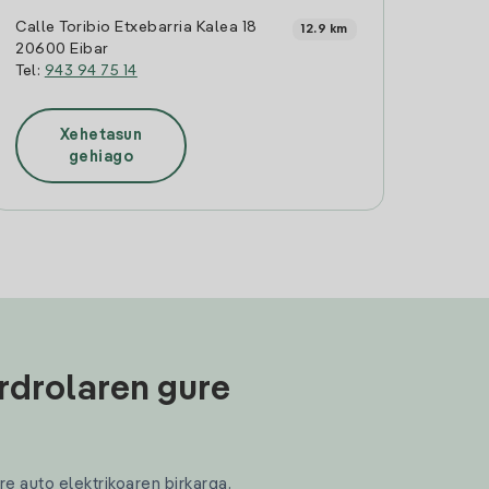
Calle Toribio Etxebarria Kalea 18
12.9 km
20600 Eibar
Tel:
943 94 75 14
Xehetasun
gehiago
rdrolaren gure
re auto elektrikoaren birkarga.