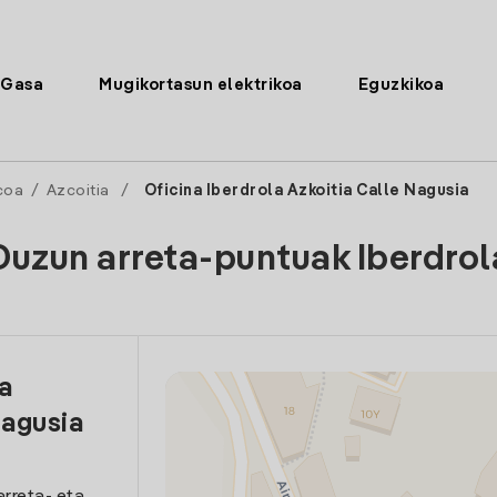
Gasa
Mugikortasun elektrikoa
Eguzkikoa
coa
/
Azcoitia
/
Oficina Iberdrola Azkoitia Calle Nagusia
Duzun arreta-puntuak Iberdrol
la
Nagusia