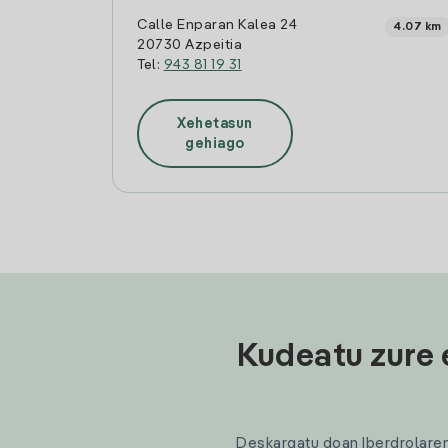
Calle Enparan Kalea 24
4.07 km
20730 Azpeitia
Tel:
943 81 19 31
Xehetasun
gehiago
Kudeatu zure 
Deskargatu doan Iberdrolaren a