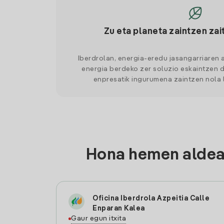
Zu eta planeta zaintzen zai
Iberdrolan, energia-eredu jasangarriaren 
energia berdeko zer soluzio eskaintzen d
enpresatik ingurumena zaintzen nola
Hona hemen aldean
Oficina Iberdrola Azpeitia Calle
Enparan Kalea
Gaur egun itxita