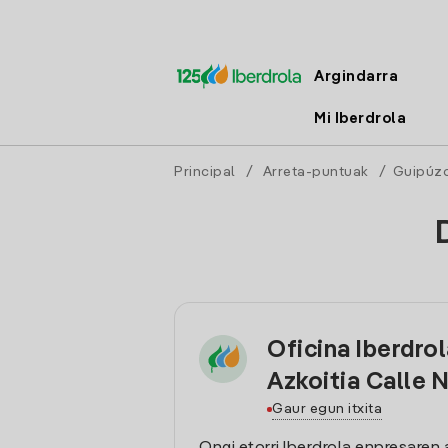
Argindarra
Mi Iberdrola
Principal
/
Arreta-puntuak
/
Guipúz
Oficina Iberdro
Azkoitia Calle 
Gaur egun itxita