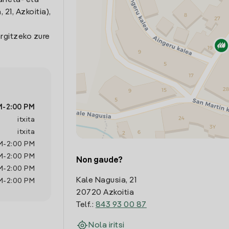
arreta- eta
21, Azkoitia),
rgitzeko zure
M
-
2:00 PM
itxita
itxita
M
-
2:00 PM
M
-
2:00 PM
Non gaude?
M
-
2:00 PM
Kale Nagusia, 21
M
-
2:00 PM
20720 Azkoitia
Telf.:
843 93 00 87
Nola iritsi