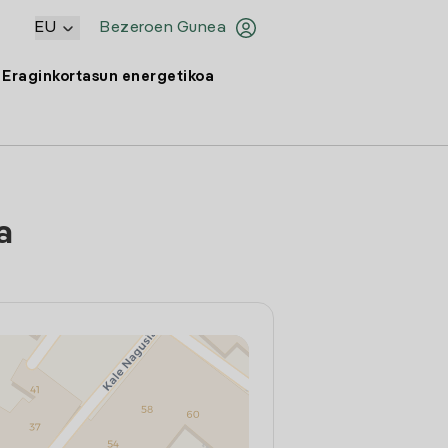
EU
Bezeroen Gunea
Eraginkortasun energetikoa
a