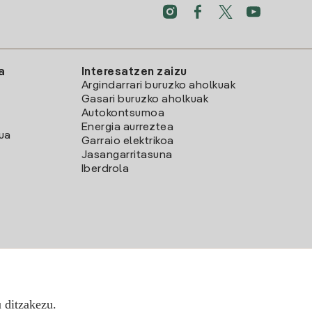
a
Interesatzen zaizu
Argindarrari buruzko aholkuak
Gasari buruzko aholkuak
Autokontsumoa
Energia aurreztea
lua
Garraio elektrikoa
Jasangarritasuna
Iberdrola
u ditzakezu.