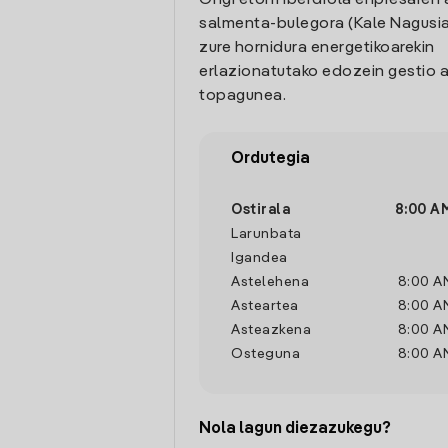
Ongi etorri Iberdrola enpresaren 
salmenta-bulegora (Kale Nagusia, 
zure hornidura energetikoarekin
erlazionatutako edozein gestio a
topagunea.
Ordutegia
Ostirala
8:00 A
Larunbata
Igandea
Astelehena
8:00 A
Asteartea
8:00 A
Asteazkena
8:00 A
Osteguna
8:00 A
Nola lagun diezazukegu?