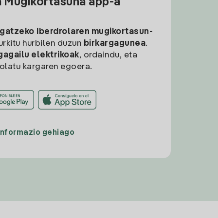
a Mugikortasuna app-a
rgatzeko
Iberdrolaren mugikortasun-
aurkitu hurbilen duzun
birkargagunea
.
gagailu elektrikoak
, ordaindu, eta
rolatu kargaren egoera.
Informazio gehiago