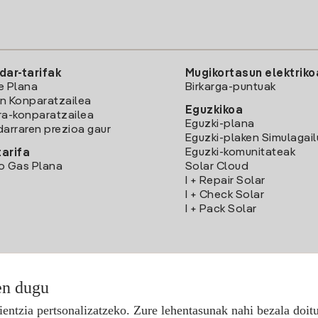
dar-tarifak
Mugikortasun elektriko
e Plana
Birkarga-puntuak
n Konparatzailea
Eguzkikoa
ra-konparatzailea
Eguzki-plana
darraren prezioa gaur
Eguzki-plaken Simulagai
Eguzki-komunitateak
arifa
o Gas Plana
Solar Cloud
I + Repair Solar
I + Check Solar
I + Pack Solar
en dugu
Deskargatu Iberdrola Clientes App-a
ientzia pertsonalizatzeko. Zure lehentasunak nahi bezala doit