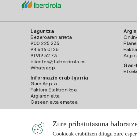
Laguntza
Argin
Bezeroaren arreta
Onlin
900 225 235
Plane
94 646 01 25
Faktu
91 919 52 73
Argin
clientes@tuiberdrola.es
Gas-t
Whatsapp
Etxek
Informazio erabilgarria
Gure App-a
Faktura Elektronikoa
Argiaren alta
Gasean alta ematea
Zure pribatutasuna baloratz
Cookieak erabiltzen ditugu zure esper