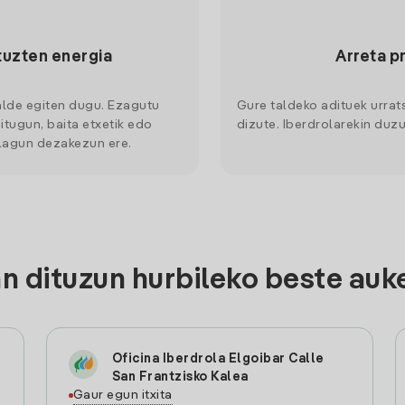
tuzten energia
Arreta p
alde egiten dugu. Ezagutu
Gure taldeko adituek urrat
itugun, baita etxetik edo
dizute. Iberdrolarekin duzu
 lagun dezakezun ere.
 dituzun hurbileko beste auke
Oficina Iberdrola Elgoibar Calle
San Frantzisko Kalea
Gaur egun itxita