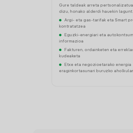
Gure taldeak arreta pertsonalizatu
dizu, honako alderdi hauekin lagunt
Argi- eta gas-tarifak eta Smart p
kontratatzea
Eguzki-energiari eta autokontsu
informazioa
Fakturen, ordainketen eta errekl
kudeaketa
Etxe eta negozioetarako energia
eraginkortasunari buruzko aholkular