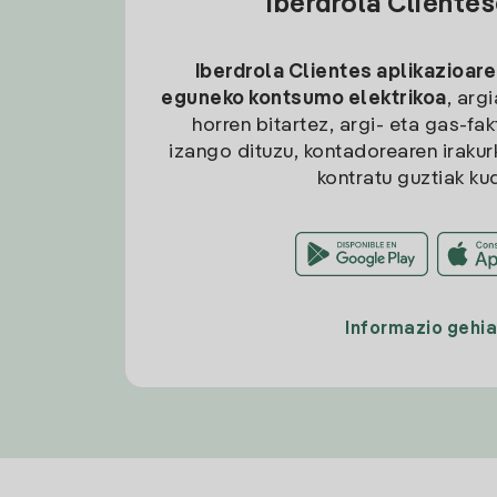
Iberdrola Cliente
Iberdrola Clientes aplikazioare
eguneko kontsumo elektrikoa
, arg
horren bitartez, argi- eta gas-fa
izango dituzu, kontadorearen irakurk
kontratu guztiak ku
Informazio gehi