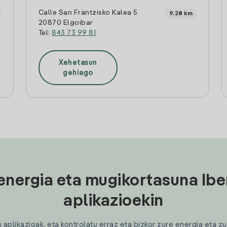
Calle San Frantzisko Kalea 5
9.28 km
20870 Elgoibar
Tel:
843 73 99 81
Xehetasun
gehiago
energia eta mugikortasuna Ibe
aplikazioekin
plikazioak, eta kontrolatu erraz eta bizkor zure energia eta zu