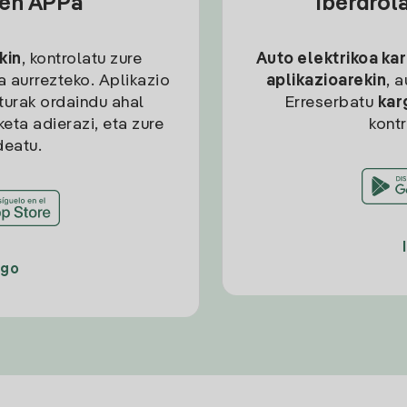
sen APPa
Iberdrol
kin
, kontrolatu zure
Auto elektrikoa ka
ia aurrezteko. Aplikazio
aplikazioarekin
, 
kturak ordaindu ahal
Erreserbatu
kar
eta adierazi, eta zure
kont
deatu.
ago