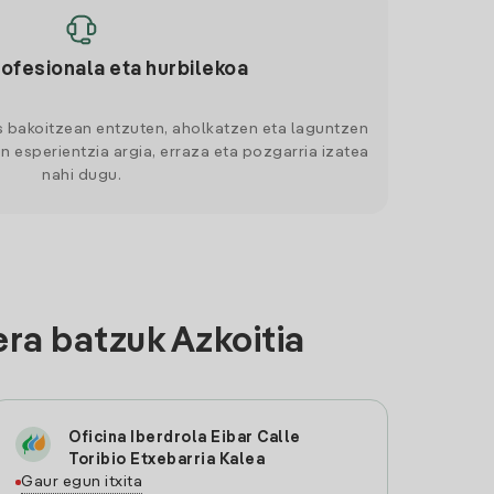
rofesionala eta hurbilekoa
s bakoitzean entzuten, aholkatzen eta laguntzen
n esperientzia argia, erraza eta pozgarria izatea
nahi dugu.
ra batzuk Azkoitia
Oficina Iberdrola Eibar Calle
Toribio Etxebarria Kalea
Gaur egun itxita