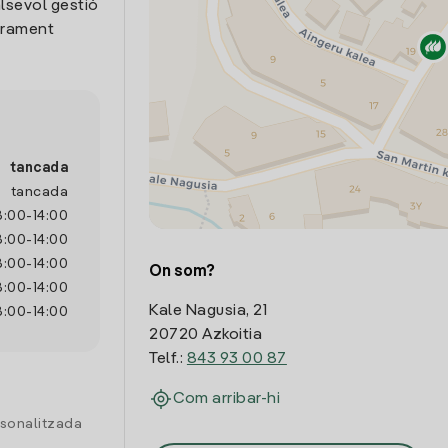
lsevol gestió
trament
tancada
tancada
8:00
-
14:00
8:00
-
14:00
8:00
-
14:00
On som?
8:00
-
14:00
Kale Nagusia, 21
8:00
-
14:00
20720 Azkoitia
Telf.:
843 93 00 87
Com arribar-hi
rsonalitzada