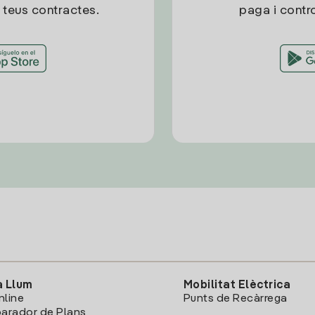
 teus contractes.
paga i contro
a Llum
Mobilitat Elèctrica
nline
Punts de Recàrrega
arador de Plans