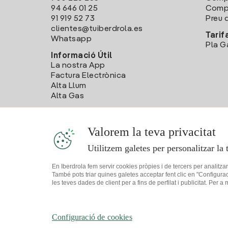
94 646 01 25
Compa
91 919 52 73
Preu d
clientes@tuiberdrola.es
Tarif
Whatsapp
Pla G
Informació Útil
La nostra App
Factura Electrònica
Alta Llum
Alta Gas
Valorem la teva privacitat
Utilitzem galetes per personalitzar la 
En Iberdrola fem servir cookies pròpies i de tercers per analitza
També pots triar quines galetes acceptar fent clic en "Configura
les teves dades de client per a fins de perfilat i publicitat. Per a
Mapa web
Informació legal i Política de cookies
Política de
Configuració de cookies