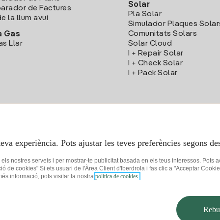
Solar
rador de Factures
Pla Solar
e la llum avui
Simulador Plaques Solar
Comunitats Solars
a Gas
as Llar
Solar Cloud
I + Repair Solar
I + Check Solar
I + Pack Solar
Descarrega l'App Iberdola Clients
teva experiència. Pots ajustar les teves preferències segons des
r els nostres serveis i per mostrar-te publicitat basada en els teus interessos. Pots 
ció de cookies" Si ets usuari de l'Àrea Client d'Iberdrola i fas clic a "Acceptar C
 més informació, pots visitar la nostra
política de cookies.
 privacitat
Configuració de cookies
Seguretat de la informació
Accessibilit
Rebut
© 2026 Iberdrola Clientes S.A.U.