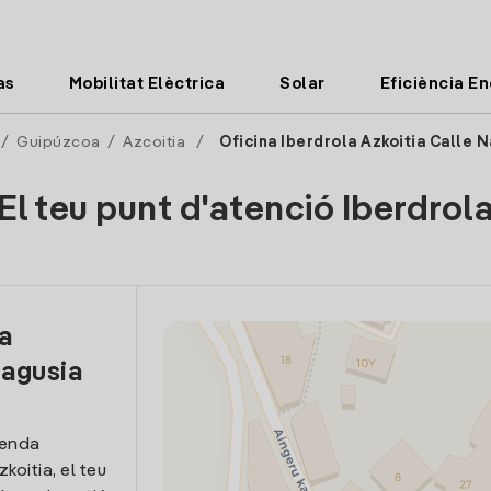
as
Mobilitat Elèctrica
Solar
Eficiència E
/
Guipúzcoa
/
Azcoitia
/
Oficina Iberdrola Azkoitia Calle 
El teu punt d'atenció Iberdrol
la
Nagusia
venda
zkoitia, el teu