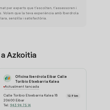
mat per experts que t'escolten, t'assessoren i
. Volem que la teva experiència amb Iberdrola
clara, senzilla i satisfactòria.
a Azkoitia
Oficina Iberdrola Eibar Calle
Toribio Etxebarria Kalea
Actualment tancada
Calle Toribio Etxebarria Kalea 18
12.9 km
20600 Eibar
Tel:
943 94 75 14