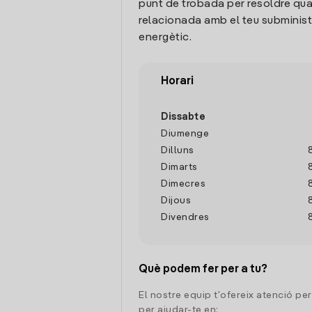
punt de trobada per resoldre qua
relacionada amb el teu subminis
energètic.
Horari
Dissabte
Diumenge
Dilluns
Dimarts
Dimecres
Dijous
Divendres
Què podem fer per a tu?
El nostre equip t'ofereix atenció pe
per ajudar-te en: