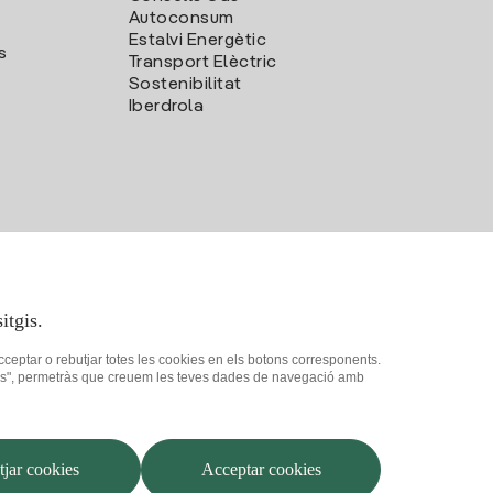
Autoconsum
Estalvi Energètic
s
Transport Elèctric
Sostenibilitat
Iberdrola
itgis.
acceptar o rebutjar totes les cookies en els botons corresponents.
ookies", permetràs que creuem les teves dades de navegació amb
at
Com ser col·laborador?
Canal de Denúncies
Iberdrola.com
jar cookies
Acceptar cookies