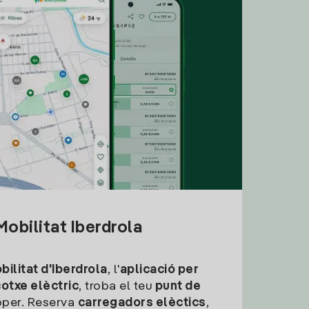
obilitat Iberdrola
ilitat d'Iberdrola
, l'
aplicació per
cotxe elèctric
, troba el teu
punt de
per. Reserva
carregadors elèctics
,