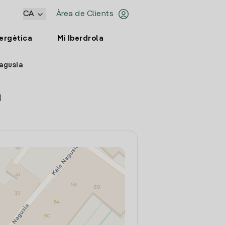
CA
Àrea de Clients
nergètica
Mi Iberdrola
Nagusia
a