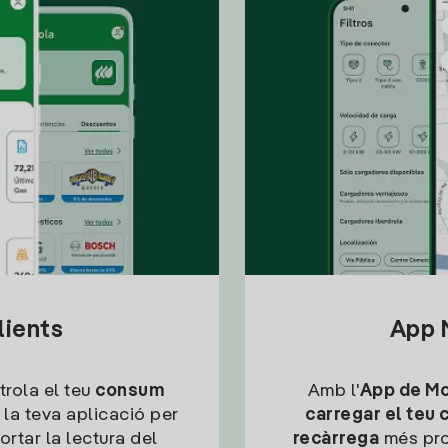
lients
App M
trola el teu
consum
Amb l'
App de Mob
 la teva aplicació per
carregar el teu 
ortar la lectura del
recàrrega
més pro