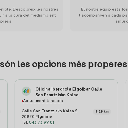
nible. Descobreix les nostres
El nostre equip està for
uir a la cura del mediambient
t'acompanyen a cada pas
mpresa.
sigui 
són les opcions més properes 
Oficina Iberdrola Elgoibar Calle
San Frantzisko Kalea
Actualment tancada
Calle San Frantzisko Kalea 5
9.28 km
20870 Elgoibar
Tel:
843 73 99 81