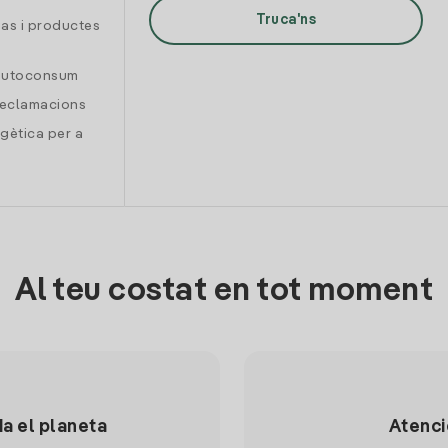
Truca'ns
gas i productes
 autoconsum
reclamacions
gètica per a
Al teu costat en tot moment
da el planeta
Atenci