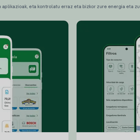
plikazioak, eta kontrolatu erraz eta bizkor zure energia eta zu