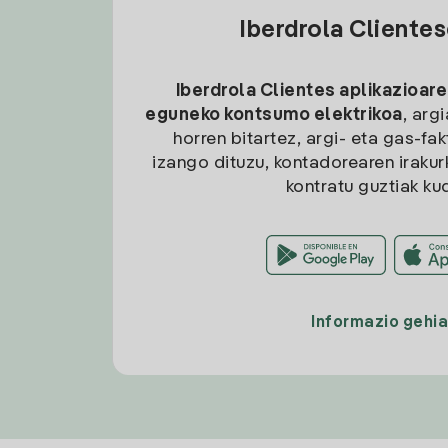
Iberdrola Cliente
Iberdrola Clientes aplikazioare
eguneko kontsumo elektrikoa
, arg
horren bitartez, argi- eta gas-fa
izango dituzu, kontadorearen irakurk
kontratu guztiak ku
Informazio gehi