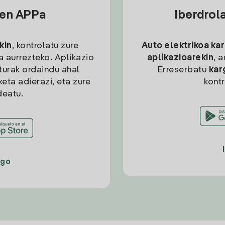
sen APPa
Iberdrol
kin
, kontrolatu zure
Auto elektrikoa ka
ia aurrezteko. Aplikazio
aplikazioarekin
, 
kturak ordaindu ahal
Erreserbatu
kar
eta adierazi, eta zure
kont
deatu.
ago