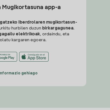
a Mugikortasuna app-a
rgatzeko
Iberdrolaren mugikortasun-
aurkitu hurbilen duzun
birkargagunea
.
gagailu elektrikoak
, ordaindu, eta
rolatu kargaren egoera.
Informazio gehiago