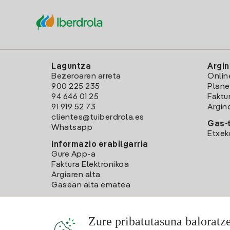
Laguntza
Argin
Bezeroaren arreta
Onlin
900 225 235
Plane
94 646 01 25
Faktu
91 919 52 73
Argin
clientes@tuiberdrola.es
Gas-t
Whatsapp
Etxek
Informazio erabilgarria
Gure App-a
Faktura Elektronikoa
Argiaren alta
Gasean alta ematea
Zure pribatutasuna baloratz