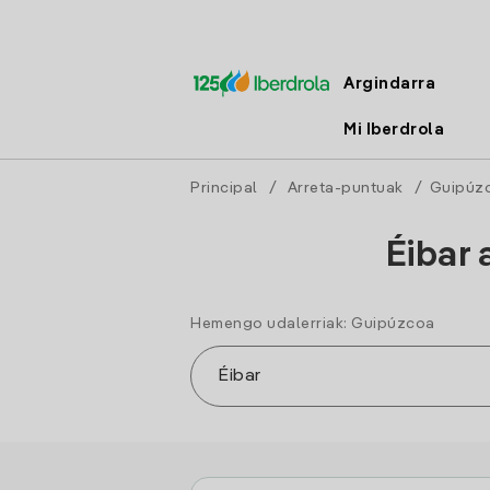
Argindarra
Mi Iberdrola
Principal
/
Arreta-puntuak
/
Guipúz
Éibar 
Hemengo udalerriak: Guipúzcoa