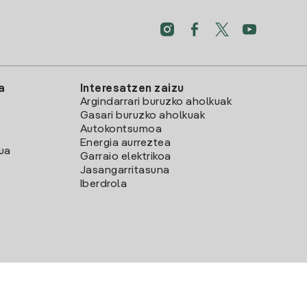
a
Interesatzen zaizu
Argindarrari buruzko aholkuak
Gasari buruzko aholkuak
Autokontsumoa
Energia aurreztea
lua
Garraio elektrikoa
Jasangarritasuna
Iberdrola