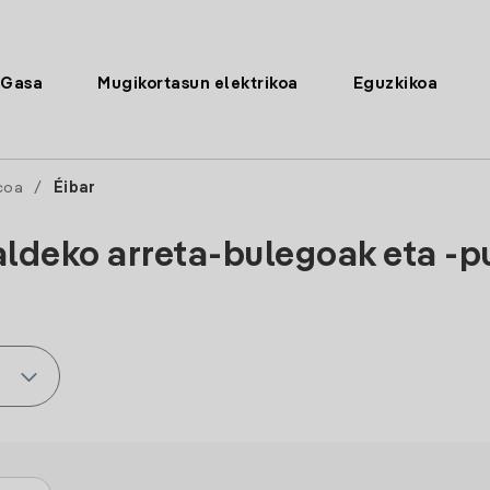
Gasa
Mugikortasun elektrikoa
Eguzkikoa
coa
/
Éibar
aldeko arreta-bulegoak eta -