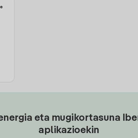
le
energia eta mugikortasuna Ibe
aplikazioekin