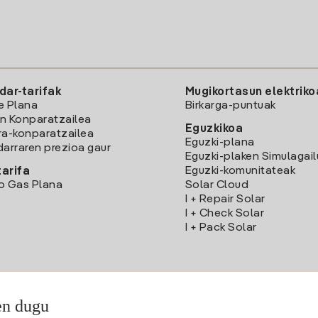
dar-tarifak
Mugikortasun elektriko
e Plana
Birkarga-puntuak
n Konparatzailea
Eguzkikoa
ra-konparatzailea
Eguzki-plana
darraren prezioa gaur
Eguzki-plaken Simulagai
Eguzki-komunitateak
arifa
o Gas Plana
Solar Cloud
I + Repair Solar
I + Check Solar
I + Pack Solar
en dugu
Deskargatu Iberdrola Clientes App-a