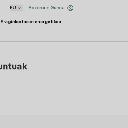
EU
Bezeroen Gunea
Eraginkortasun energetikoa
puntuak