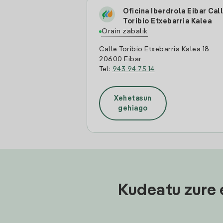
Oficina Iberdrola Eibar Cal
Toribio Etxebarria Kalea
Orain zabalik
Calle Toribio Etxebarria Kalea 18
20600 Eibar
Tel:
943 94 75 14
Xehetasun
gehiago
Kudeatu zure 