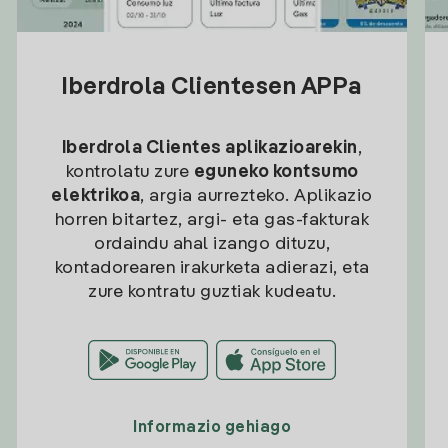
Iberdrola Clientesen APPa
Iberdrola Clientes aplikazioarekin
,
kontrolatu zure
eguneko kontsumo
elektrikoa
, argia aurrezteko. Aplikazio
horren bitartez, argi- eta gas-fakturak
ordaindu ahal izango dituzu,
kontadorearen irakurketa adierazi, eta
zure kontratu guztiak kudeatu.
Informazio gehiago