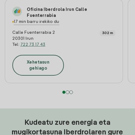
Oficina Iberdrola Irun Calle
Fuenterrabia
17 min barru irekiko du
Calle Fuenterrabia 2
302 m
20301 Irun
Tel:
722 73 17 43
Xehetasun
gehiago
Kudeatu zure energia eta
mugikortasuna Iberdrolaren gure