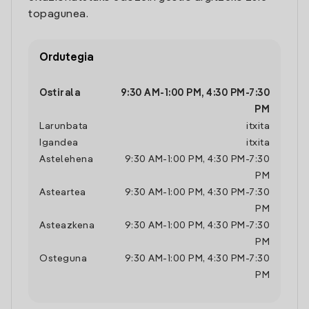
topagunea.
Ordutegia
Ostirala
9:30 AM
-
1:00 PM
,
4:30 PM
-
7:30
PM
Larunbata
itxita
Igandea
itxita
Astelehena
9:30 AM
-
1:00 PM
,
4:30 PM
-
7:30
PM
Asteartea
9:30 AM
-
1:00 PM
,
4:30 PM
-
7:30
PM
Asteazkena
9:30 AM
-
1:00 PM
,
4:30 PM
-
7:30
PM
Osteguna
9:30 AM
-
1:00 PM
,
4:30 PM
-
7:30
PM