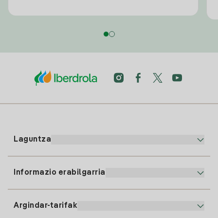
Laguntza
Informazio erabilgarria
Bezeroaren arreta
900 225 235
Argindar-tarifak
Gure App-a