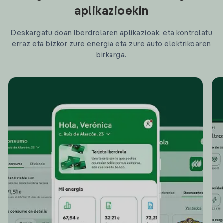
aplikazioekin
Deskargatu doan Iberdrolaren aplikazioak, eta kontrolatu
erraz eta bizkor zure energia eta zure auto elektrikoaren
birkarga.