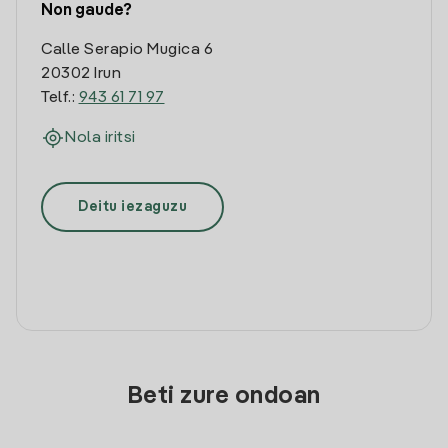
Non gaude?
Calle Serapio Mugica 6
20302 Irun
Telf.:
943 61 71 97
Nola iritsi
Deitu iezaguzu
Beti zure ondoan