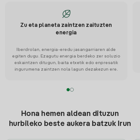
Zu eta planeta zaintzen zaituzten
energia
Iberdrolan, energia-eredu jasangarriaren alde
egiten dugu. Ezagutu energia berdeko zer soluzio
eskaintzen ditugun, baita etxetik edo enpresatik
ingurumena zaintzen nola lagun dezakezun ere.
Hona hemen aldean dituzun
hurbileko beste aukera batzuk Irun