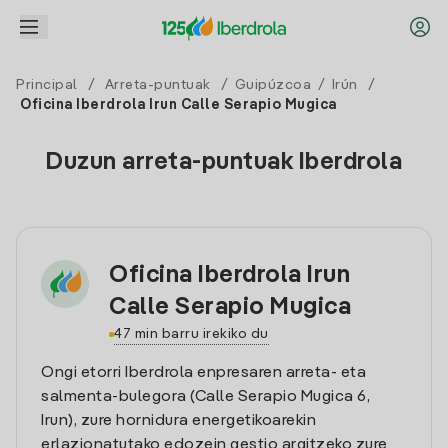
Principal
/
Arreta-puntuak
/
Guipúzcoa
/
Irún
/
Oficina Iberdrola Irun Calle Serapio Mugica
Duzun arreta-puntuak Iberdrola
Oficina Iberdrola Irun
Calle Serapio Mugica
47 min barru irekiko du
Ongi etorri Iberdrola enpresaren arreta- eta
salmenta-bulegora (Calle Serapio Mugica 6,
Irun), zure hornidura energetikoarekin
erlazionatutako edozein gestio argitzeko zure