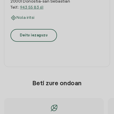
20001 Donostia-san Sebastian
Telf.:
943 55 83 61
Nola iritsi
Deitu iezaguzu
Beti zure ondoan