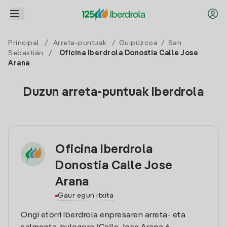
Principal
/
Arreta-puntuak
/
Guipúzcoa
/
San
Sebastián
/
Oficina Iberdrola Donostia Calle Jose
Arana
Duzun arreta-puntuak Iberdrola
Oficina Iberdrola
Donostia Calle Jose
Arana
Gaur egun itxita
Ongi etorri Iberdrola enpresaren arreta- eta