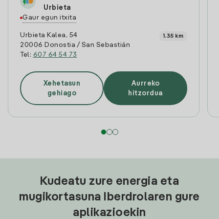
Urbieta
Gaur egun itxita
Urbieta Kalea, 54
1.35 km
20006 Donostia / San Sebastián
Tel:
607 64 54 73
Xehetasun
Aurreko
gehiago
hitzordua
Kudeatu zure energia eta
mugikortasuna Iberdrolaren gure
aplikazioekin