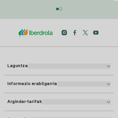
Laguntza
Informazio erabilgarria
Bezeroaren arreta
900 225 235
Argindar-tarifak
Gure App-a
94 646 01 25
Faktura Elektronikoa