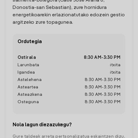
salmenta-bulegora (Calle Jose Arana 6,
Donostia-san Sebastian), zure hornidura
energetikoarekin erlazionatutako edozein gestio
argitzeko zure topagunea.
Ordutegia
Ostirala
8:30 AM
-
3:30 PM
Larunbata
itxita
Igandea
itxita
Astelehena
8:30 AM
-
3:30 PM
Asteartea
8:30 AM
-
3:30 PM
Asteazkena
8:30 AM
-
3:30 PM
Osteguna
8:30 AM
-
3:30 PM
Nola lagun diezazukegu?
Gure taldeak arreta pertsonalizatua eskaintzen dizu,