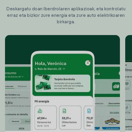
Deskargatu doan Iberdrolaren aplikazioak, eta kontrolatu
erraz eta bizkor zure energia eta zure auto elektrikoaren
birkarga.