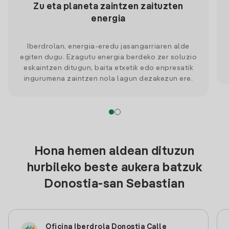
Zu eta planeta zaintzen zaituzten
energia
Iberdrolan, energia-eredu jasangarriaren alde
egiten dugu. Ezagutu energia berdeko zer soluzio
eskaintzen ditugun, baita etxetik edo enpresatik
ingurumena zaintzen nola lagun dezakezun ere.
Hona hemen aldean dituzun
hurbileko beste aukera batzuk
Donostia-san Sebastian
Oficina Iberdrola Donostia Calle