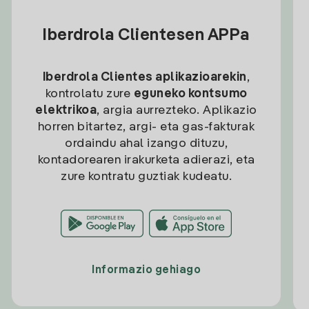
Iberdrola Clientesen APPa
Iberdrola Clientes aplikazioarekin
,
kontrolatu zure
eguneko kontsumo
elektrikoa
, argia aurrezteko. Aplikazio
horren bitartez, argi- eta gas-fakturak
ordaindu ahal izango dituzu,
kontadorearen irakurketa adierazi, eta
zure kontratu guztiak kudeatu.
Informazio gehiago