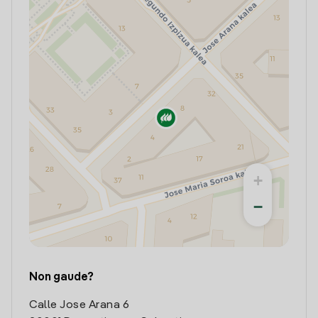
+
−
Non gaude?
Calle Jose Arana 6