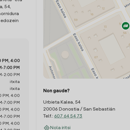
arreta- eta
, 54,
hornidura
o edozein
0 PM
,
4:00
M
-
7:00 PM
M
-
2:00 PM
itxita
itxita
Non gaude?
0 PM
,
4:00
Urbieta Kalea, 54
M
-
7:00 PM
20006 Donostia / San Sebastián
0 PM
,
4:00
Telf.:
607 64 54 73
M
-
7:00 PM
0 PM
,
4:00
Nola iritsi