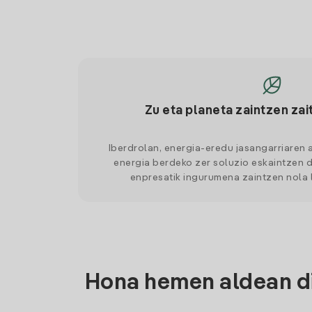
Zu eta planeta zaintzen zai
Iberdrolan, energia-eredu jasangarriaren 
energia berdeko zer soluzio eskaintzen d
enpresatik ingurumena zaintzen nola
Hona hemen aldean di