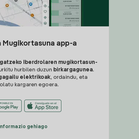
a Mugikortasuna app-a
rgatzeko
Iberdrolaren mugikortasun-
aurkitu hurbilen duzun
birkargagunea
.
gagailu elektrikoak
, ordaindu, eta
rolatu kargaren egoera.
Informazio gehiago