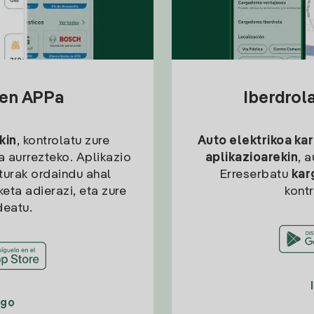
sen APPa
Iberdrol
kin
, kontrolatu zure
Auto elektrikoa ka
ia aurrezteko. Aplikazio
aplikazioarekin
, 
kturak ordaindu ahal
Erreserbatu
kar
eta adierazi, eta zure
kont
deatu.
ago