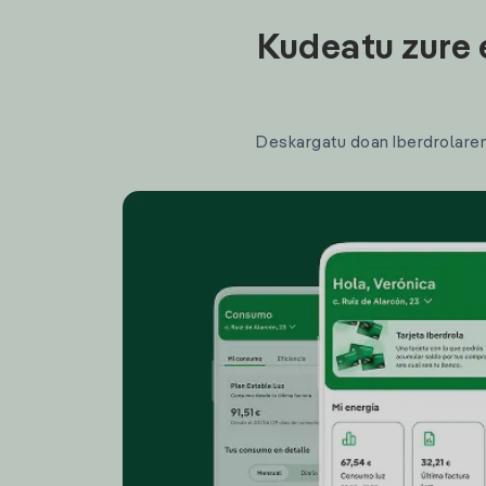
Kudeatu zure 
Deskargatu doan Iberdrolaren a