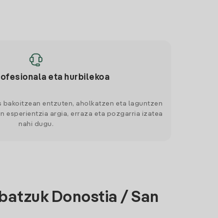
rofesionala eta hurbilekoa
s bakoitzean entzuten, aholkatzen eta laguntzen
n esperientzia argia, erraza eta pozgarria izatea
nahi dugu.
batzuk Donostia / San