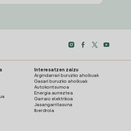
a
Interesatzen zaizu
Argindarrari buruzko aholkuak
Gasari buruzko aholkuak
Autokontsumoa
Energia aurreztea
lua
Garraio elektrikoa
Jasangarritasuna
Iberdrola