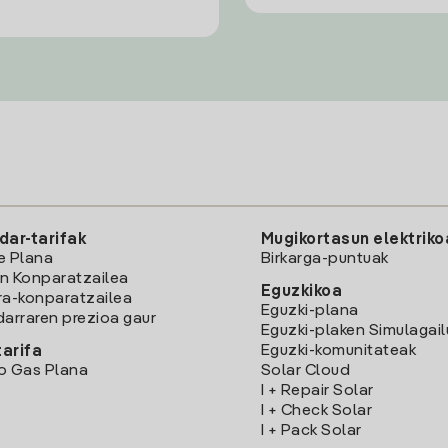
dar-tarifak
Mugikortasun elektriko
e Plana
Birkarga-puntuak
n Konparatzailea
Eguzkikoa
ra-konparatzailea
Eguzki-plana
darraren prezioa gaur
Eguzki-plaken Simulagai
Eguzki-komunitateak
arifa
o Gas Plana
Solar Cloud
I + Repair Solar
I + Check Solar
I + Pack Solar