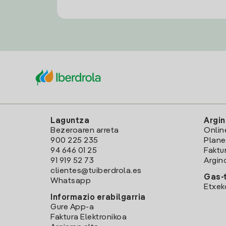
Laguntza
Argin
Bezeroaren arreta
Onlin
900 225 235
Plane
94 646 01 25
Faktu
91 919 52 73
Argin
clientes@tuiberdrola.es
Gas-t
Whatsapp
Etxek
Informazio erabilgarria
Gure App-a
Faktura Elektronikoa