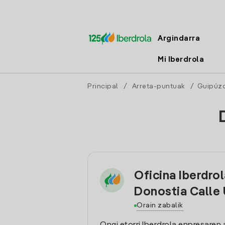
Argindarra
Mi Iberdrola
Principal
/
Arreta-puntuak
/
Guipúz
Oficina Iberdro
Donostia Calle 
Orain zabalik