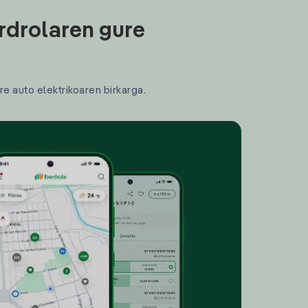
rdrolaren gure
re auto elektrikoaren birkarga.