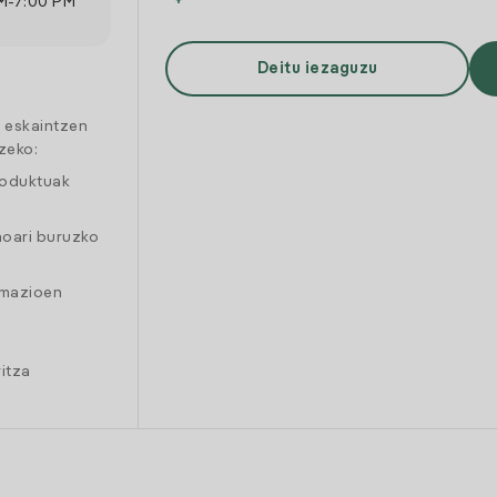
M
-
7:00 PM
Deitu iezaguzu
a eskaintzen
zeko:
roduktuak
moari buruzko
amazioen
itza