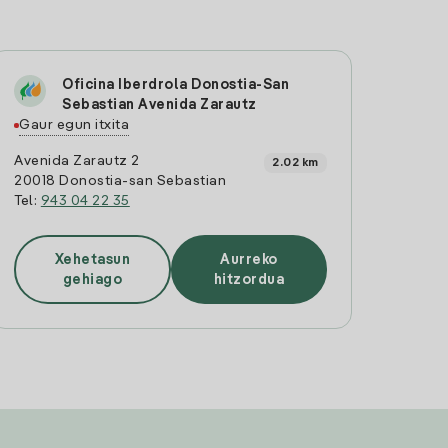
Oficina Iberdrola Donostia-San
Sebastian Avenida Zarautz
Gaur egun itxita
Avenida Zarautz 2
2.02 km
20018 Donostia-san Sebastian
Tel:
943 04 22 35
Xehetasun
Aurreko
gehiago
hitzordua