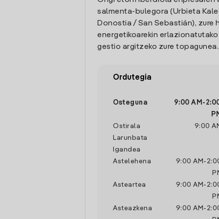
Ongi etorri Iberdrola enpresaren 
salmenta-bulegora (Urbieta Kalea
Donostia / San Sebastián), zure 
energetikoarekin erlazionatutak
gestio argitzeko zure topagunea.
Ordutegia
Osteguna
9:00 AM
-
2:0
P
Ostirala
9:00 A
Larunbata
Igandea
Astelehena
9:00 AM
-
2:0
P
Asteartea
9:00 AM
-
2:0
P
Asteazkena
9:00 AM
-
2:0