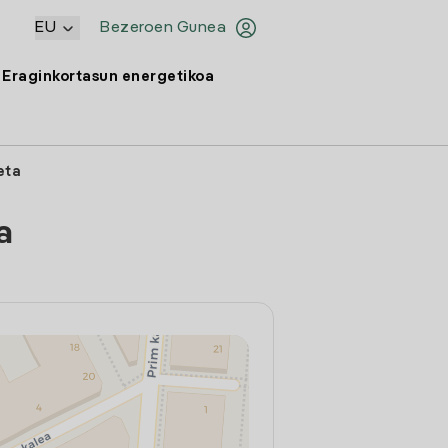
EU
Bezeroen Gunea
Eraginkortasun energetikoa
eta
a