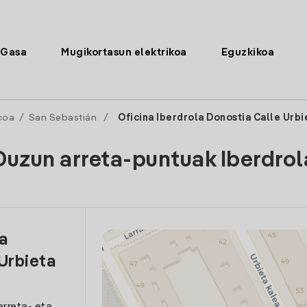
Gasa
Mugikortasun elektrikoa
Eguzkikoa
coa
/
San Sebastián
/
Oficina Iberdrola Donostia Calle Urbi
Duzun arreta-puntuak Iberdrol
la
Urbieta