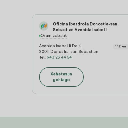
Oficina Iberdrola Donostia-san
Sebastian Avenida Isabel II
Orain zabalik
Avenida Isabel Ii De 4
1.12 km
20011 Donostia-san Sebastian
Tel:
943 23 44 54
Xehetasun
gehiago