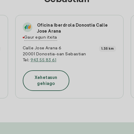
Oficina Iberdrola Donostia Calle
Jose Arana
Gaur egun itxita
Calle Jose Arana 6
1.35 km
20001 Donostia-san Sebastian
Tel:
943 55 83 61
Xehetasun
gehiago