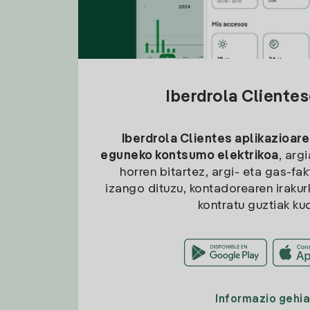
Iberdrola Cliente
Iberdrola Clientes aplikazioare
eguneko kontsumo elektrikoa
, arg
horren bitartez, argi- eta gas-fa
izango dituzu, kontadorearen irakurk
kontratu guztiak ku
Informazio gehi