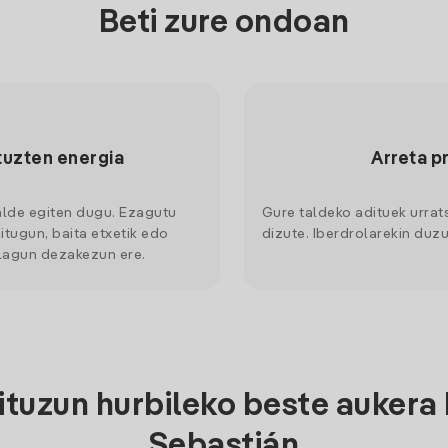
Beti zure ondoan
tuzten energia
Arreta p
alde egiten dugu. Ezagutu
Gure taldeko adituek urrat
itugun, baita etxetik edo
dizute. Iberdrolarekin duzu
 lagun dezakezun ere.
tuzun hurbileko beste aukera 
Sebastián