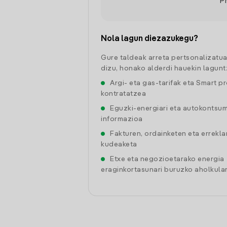
P
Nola lagun diezazukegu?
Gure taldeak arreta pertsonalizatu
dizu, honako alderdi hauekin lagunt
Argi- eta gas-tarifak eta Smart p
kontratatzea
Eguzki-energiari eta autokontsu
informazioa
Fakturen, ordainketen eta errekl
kudeaketa
Etxe eta negozioetarako energia
eraginkortasunari buruzko aholkular