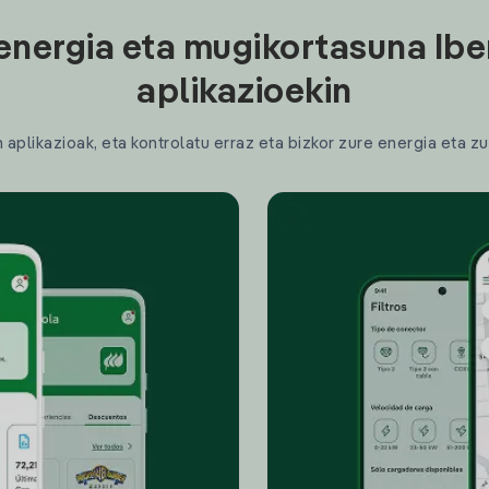
energia eta mugikortasuna Ibe
aplikazioekin
plikazioak, eta kontrolatu erraz eta bizkor zure energia eta zu