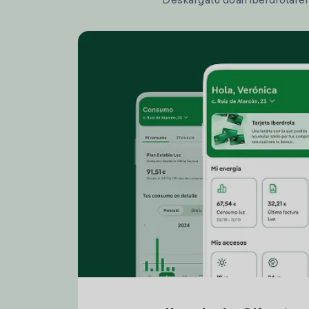
Deskargatu doan Iberdrolaren a