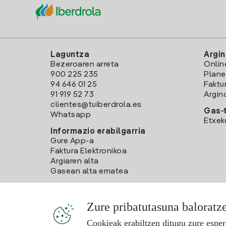
Laguntza
Argin
Bezeroaren arreta
Onlin
900 225 235
Plane
94 646 01 25
Faktu
91 919 52 73
Argin
clientes@tuiberdrola.es
Gas-t
Whatsapp
Etxek
Informazio erabilgarria
Gure App-a
Faktura Elektronikoa
Argiaren alta
Gasean alta ematea
Zure pribatutasuna baloratz
Cookieak erabiltzen ditugu zure esper