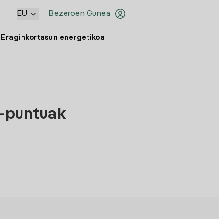
EU
Bezeroen Gunea
Eraginkortasun energetikoa
 -puntuak