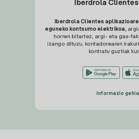
Iberdrola Cliente
Iberdrola Clientes aplikazioare
eguneko kontsumo elektrikoa
, arg
horren bitartez, argi- eta gas-fa
izango dituzu, kontadorearen irakurk
kontratu guztiak ku
Informazio gehi