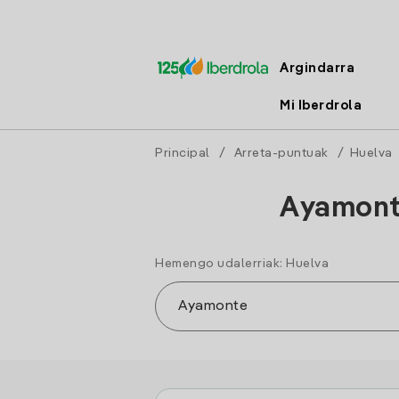
Argindarra
Mi Iberdrola
Principal
/
Arreta-puntuak
/
Huelva
Ayamonte
Hemengo udalerriak: Huelva