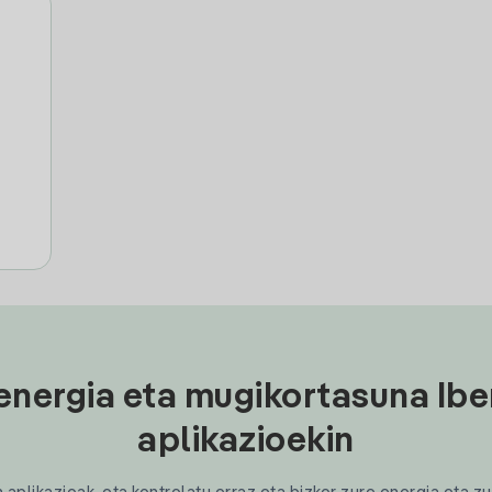
e
energia eta mugikortasuna Ibe
aplikazioekin