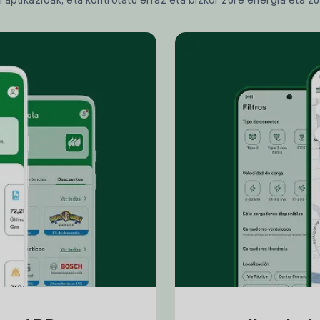
plikazioak, eta kontrolatu erraz eta bizkor zure energia eta zu