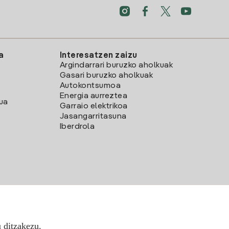
a
Interesatzen zaizu
Argindarrari buruzko aholkuak
Gasari buruzko aholkuak
Autokontsumoa
Energia aurreztea
lua
Garraio elektrikoa
Jasangarritasuna
Iberdrola
u ditzakezu.