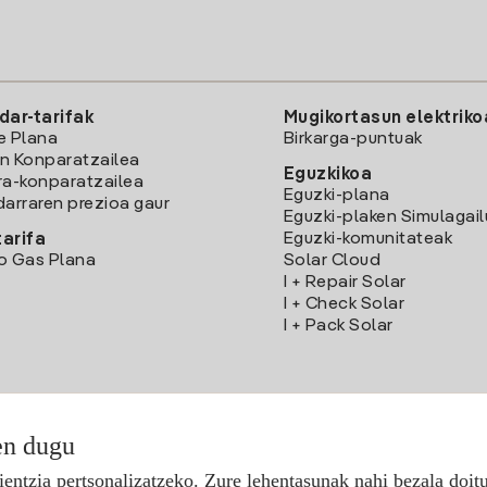
dar-tarifak
Mugikortasun elektriko
e Plana
Birkarga-puntuak
n Konparatzailea
Eguzkikoa
ra-konparatzailea
Eguzki-plana
darraren prezioa gaur
Eguzki-plaken Simulagai
Eguzki-komunitateak
arifa
o Gas Plana
Solar Cloud
I + Repair Solar
I + Check Solar
I + Pack Solar
en dugu
Deskargatu Iberdrola Clientes App-a
ientzia pertsonalizatzeko. Zure lehentasunak nahi bezala doit