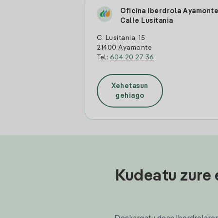
Oficina Iberdrola Ayamont
Calle Lusitania
C. Lusitania, 15
21400 Ayamonte
Tel:
604 20 27 36
Xehetasun
gehiago
Kudeatu zure 