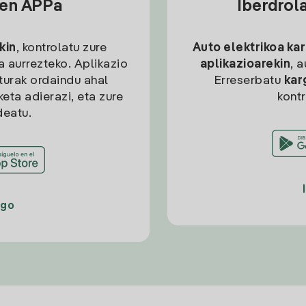
sen APPa
Iberdrol
kin
, kontrolatu zure
Auto elektrikoa ka
ia aurrezteko. Aplikazio
aplikazioarekin
, 
kturak ordaindu ahal
Erreserbatu
kar
eta adierazi, eta zure
kont
deatu.
ago