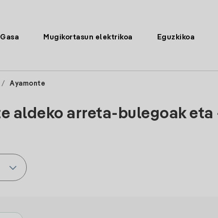
Gasa
Mugikortasun elektrikoa
Eguzkikoa
/
Ayamonte
 aldeko arreta-bulegoak eta