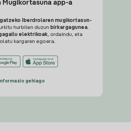
a Mugikortasuna app-a
rgatzeko
Iberdrolaren mugikortasun-
aurkitu hurbilen duzun
birkargagunea
.
gagailu elektrikoak
, ordaindu, eta
rolatu kargaren egoera.
Informazio gehiago