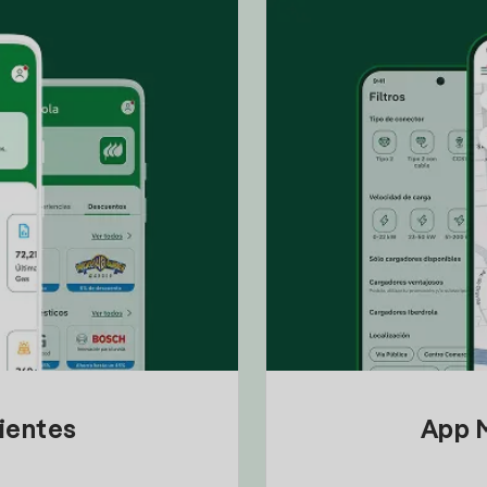
lientes
App M