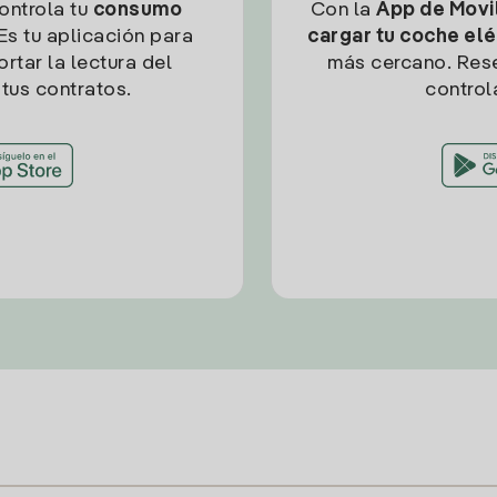
controla tu
consumo
Con la
App de Movil
Es tu aplicación para
cargar tu coche elé
rtar la lectura del
más cercano. Res
tus contratos.
control