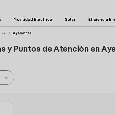
s
Movilidad Eléctrica
Solar
Eficiencia En
lva
/
Ayamonte
as y Puntos de Atención en A
e