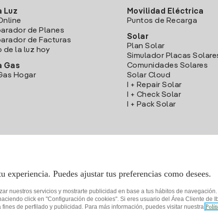
a Luz
Movilidad Eléctrica
Online
Puntos de Recarga
arador de Planes
Solar
rador de Facturas
Plan Solar
o de la luz hoy
Simulador Placas Solare
Comunidades Solares
a Gas
Gas Hogar
Solar Cloud
I + Repair Solar
I + Check Solar
I + Pack Solar
Descarga la App Iberdrola Clientes
tu experiencia. Puedes ajustar tus preferencias como desees.
izar nuestros servicios y mostrarte publicidad en base a tus hábitos de navegación
iendo click en "Configuración de cookies". Si eres usuario del Área Cliente de Ib
fines de perfilado y publicidad. Para más información, puedes visitar nuestra
Polít