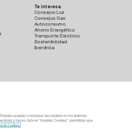
Te interesa
Consejos Luz
Consejos Gas
Autoconsumo
Ahorro Energético
s
Transporte Eléctrico
Sostenibilidad
Iberdrola
. Puedes aceptar o rechazar las cookies en los botones
erdrola y haces click en "Aceptar Cookies", permitirás que
ica de Cookies.