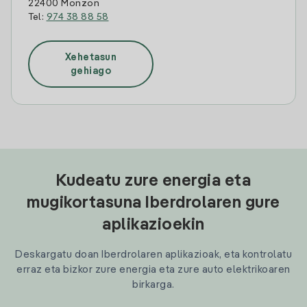
22400 Monzon
Tel:
974 38 88 58
Xehetasun
gehiago
Kudeatu zure energia eta
mugikortasuna Iberdrolaren gure
aplikazioekin
Deskargatu doan Iberdrolaren aplikazioak, eta kontrolatu
erraz eta bizkor zure energia eta zure auto elektrikoaren
birkarga.