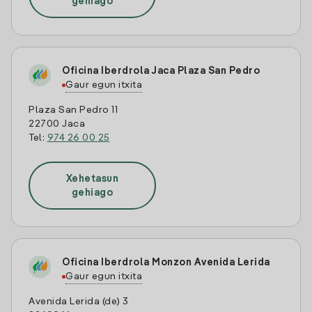
gehiago
Oficina Iberdrola Jaca Plaza San Pedro
Gaur egun itxita
Plaza San Pedro 11
22700 Jaca
Tel:
974 26 00 25
Xehetasun
gehiago
Oficina Iberdrola Monzon Avenida Lerida
Gaur egun itxita
Avenida Lerida (de) 3