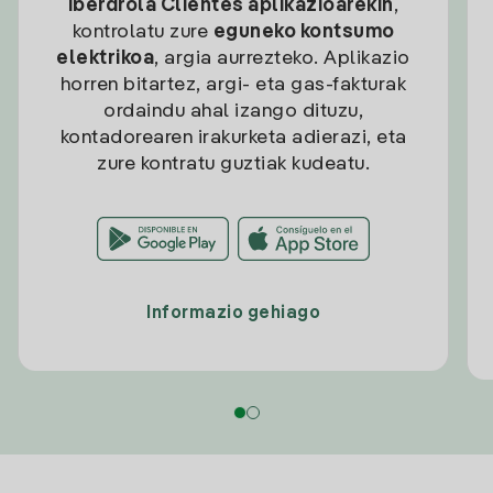
Iberdrola Clientes aplikazioarekin
,
kontrolatu zure
eguneko kontsumo
elektrikoa
, argia aurrezteko. Aplikazio
horren bitartez, argi- eta gas-fakturak
ordaindu ahal izango dituzu,
kontadorearen irakurketa adierazi, eta
zure kontratu guztiak kudeatu.
Informazio gehiago