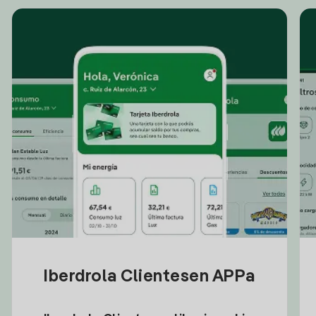
Iberdrola Clientesen APPa