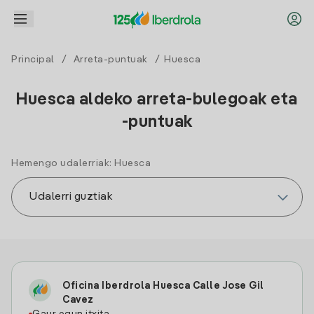
Principal
/
Arreta-puntuak
/ Huesca
Huesca aldeko arreta-bulegoak eta
-puntuak
Hemengo udalerriak: Huesca
Oficina Iberdrola Huesca Calle Jose Gil
Cavez