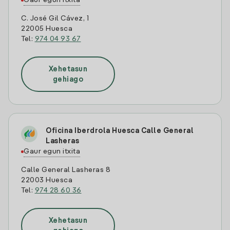
Gaur egun itxita
C. José Gil Cávez, 1
22005 Huesca
Tel:
974 04 93 67
Xehetasun
gehiago
Oficina Iberdrola Huesca Calle General
Lasheras
Gaur egun itxita
Calle General Lasheras 8
22003 Huesca
Tel:
974 28 60 36
Xehetasun