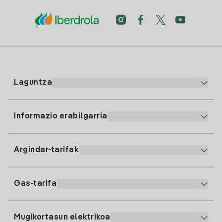
Laguntza
Informazio erabilgarria
Bezeroaren arreta
900 225 235
Argindar-tarifak
Gure App-a
94 646 01 25
Faktura Elektronikoa
91 919 52 73
Gas-tarifa
Online Plana
Argiaren alta
clientes@tuiberdrola.es
Planen Konparatzailea
Gasean alta ematea
Mugikortasun elektrikoa