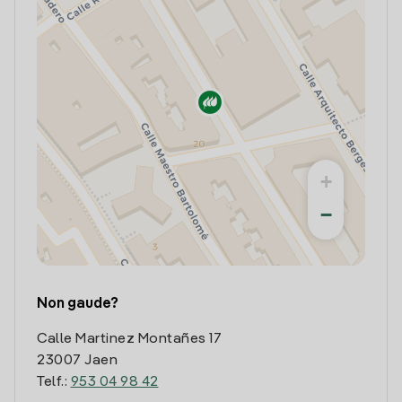
+
−
Non gaude?
Calle Martinez Montañes 17
23007 Jaen
Telf.:
953 04 98 42