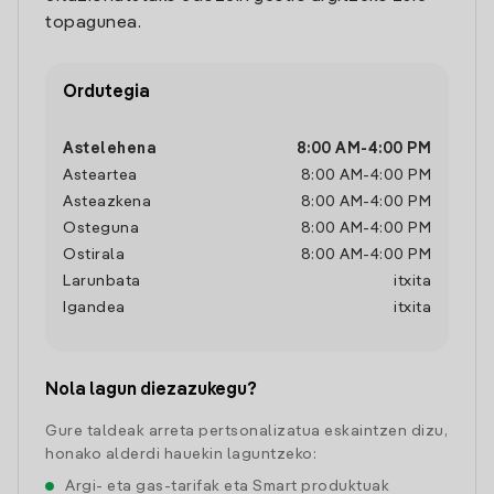
topagunea.
Ordutegia
Astelehena
8:00 AM
-
4:00 PM
Asteartea
8:00 AM
-
4:00 PM
Asteazkena
8:00 AM
-
4:00 PM
Osteguna
8:00 AM
-
4:00 PM
Ostirala
8:00 AM
-
4:00 PM
Larunbata
itxita
Igandea
itxita
Nola lagun diezazukegu?
Gure taldeak arreta pertsonalizatua eskaintzen dizu,
honako alderdi hauekin laguntzeko:
Argi- eta gas-tarifak eta Smart produktuak