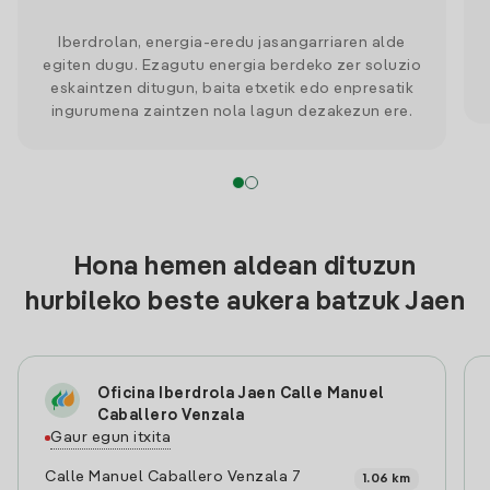
Iberdrolan, energia-eredu jasangarriaren alde
egiten dugu. Ezagutu energia berdeko zer soluzio
eskaintzen ditugun, baita etxetik edo enpresatik
ingurumena zaintzen nola lagun dezakezun ere.
Hona hemen aldean dituzun
hurbileko beste aukera batzuk Jaen
Oficina Iberdrola Jaen Calle Manuel
Caballero Venzala
Gaur egun itxita
Calle Manuel Caballero Venzala 7
1.06 km