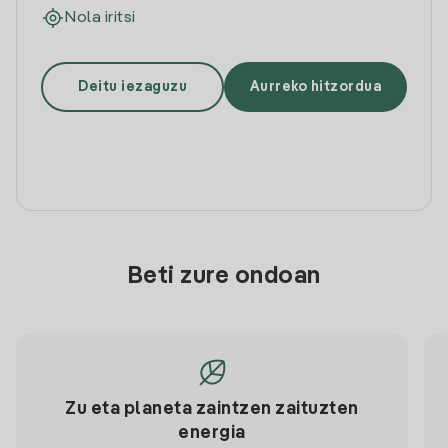
Nola iritsi
Deitu iezaguzu
Aurreko hitzordua
Beti zure ondoan
Zu eta planeta zaintzen zaituzten
energia