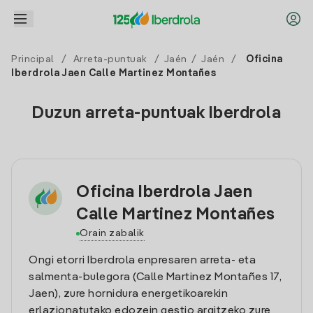
Principal
/
Arreta-puntuak
/
Jaén
/
Jaén
/
Oficina
Iberdrola Jaen Calle Martinez Montañes
Duzun arreta-puntuak Iberdrola
Oficina Iberdrola Jaen
Calle Martinez Montañes
Orain zabalik
Ongi etorri Iberdrola enpresaren arreta- eta
salmenta-bulegora (Calle Martinez Montañes 17,
Jaen), zure hornidura energetikoarekin
erlazionatutako edozein gestio argitzeko zure