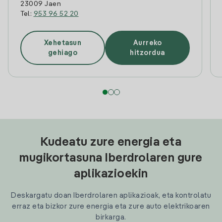
23009 Jaen
Tel:
953 96 52 20
Xehetasun
Aurreko
gehiago
hitzordua
Kudeatu zure energia eta
mugikortasuna Iberdrolaren gure
aplikazioekin
Deskargatu doan Iberdrolaren aplikazioak, eta kontrolatu
erraz eta bizkor zure energia eta zure auto elektrikoaren
birkarga.