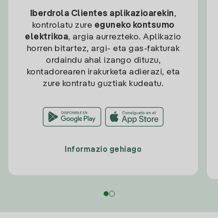
Iberdrola Clientes aplikazioarekin
,
kontrolatu zure
eguneko kontsumo
elektrikoa
, argia aurrezteko. Aplikazio
horren bitartez, argi- eta gas-fakturak
ordaindu ahal izango dituzu,
kontadorearen irakurketa adierazi, eta
zure kontratu guztiak kudeatu.
Informazio gehiago