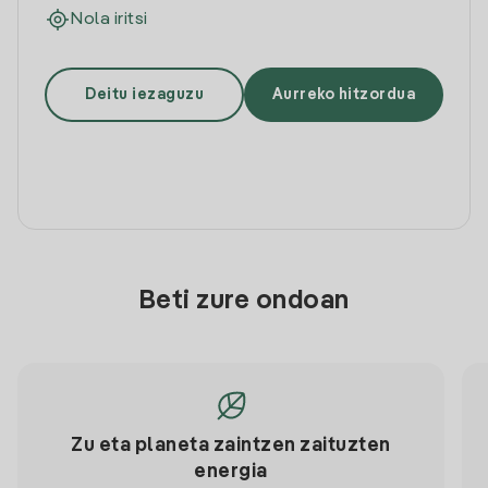
Nola iritsi
Deitu iezaguzu
Aurreko hitzordua
Beti zure ondoan
Zu eta planeta zaintzen zaituzten
energia