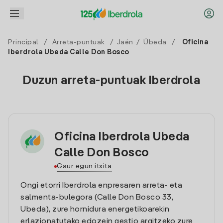
Principal
/
Arreta-puntuak
/
Jaén
/
Úbeda
/
Oficina
Iberdrola Ubeda Calle Don Bosco
Duzun arreta-puntuak Iberdrola
Oficina Iberdrola Ubeda
Calle Don Bosco
Gaur egun itxita
Ongi etorri Iberdrola enpresaren arreta- eta
salmenta-bulegora (Calle Don Bosco 33,
Ubeda), zure hornidura energetikoarekin
erlazionatutako edozein gestio argitzeko zure