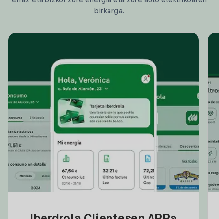
erraz eta bizkor zure energia eta zure auto elektrikoaren
birkarga.