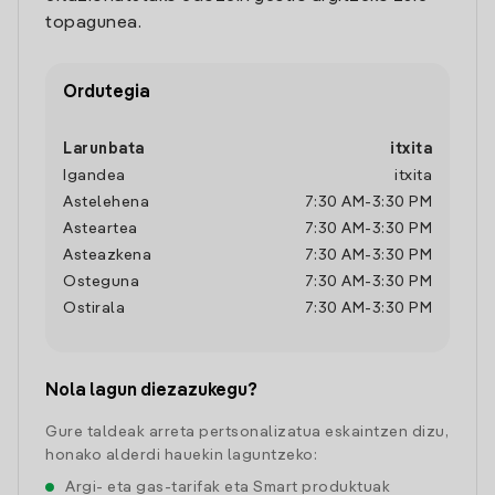
topagunea.
Ordutegia
Larunbata
itxita
Igandea
itxita
Astelehena
7:30 AM
-
3:30 PM
Asteartea
7:30 AM
-
3:30 PM
Asteazkena
7:30 AM
-
3:30 PM
Osteguna
7:30 AM
-
3:30 PM
Ostirala
7:30 AM
-
3:30 PM
Nola lagun diezazukegu?
Gure taldeak arreta pertsonalizatua eskaintzen dizu,
honako alderdi hauekin laguntzeko:
Argi- eta gas-tarifak eta Smart produktuak