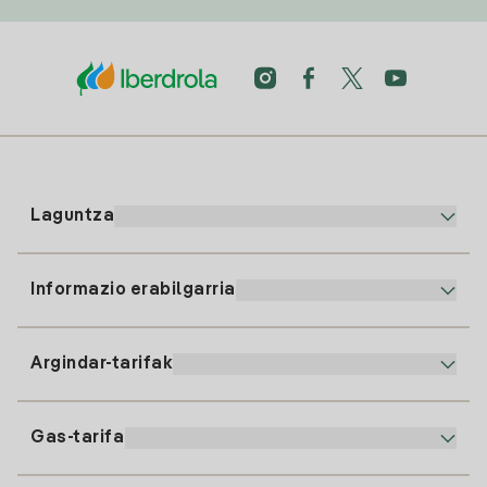
Laguntza
Informazio erabilgarria
Bezeroaren arreta
900 225 235
Argindar-tarifak
Gure App-a
94 646 01 25
Faktura Elektronikoa
91 919 52 73
Gas-tarifa
Online Plana
Argiaren alta
clientes@tuiberdrola.es