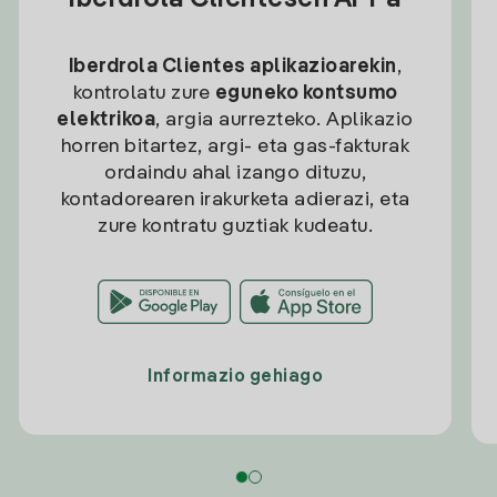
Iberdrola Clientesen APPa
Iberdrola Clientes aplikazioarekin
,
kontrolatu zure
eguneko kontsumo
elektrikoa
, argia aurrezteko. Aplikazio
horren bitartez, argi- eta gas-fakturak
ordaindu ahal izango dituzu,
kontadorearen irakurketa adierazi, eta
zure kontratu guztiak kudeatu.
Informazio gehiago