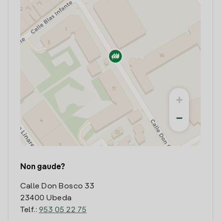
+
−
Non gaude?
Calle Don Bosco 33
23400 Ubeda
Telf.:
953 05 22 75