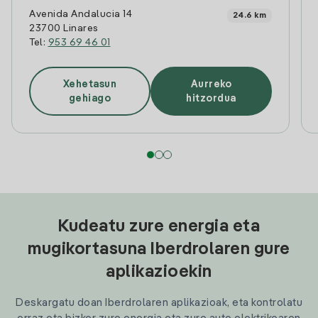
Avenida Andalucia 14
24.6 km
23700 Linares
Tel:
953 69 46 01
Xehetasun
Aurreko
gehiago
hitzordua
Kudeatu zure energia eta
mugikortasuna Iberdrolaren gure
aplikazioekin
Deskargatu doan Iberdrolaren aplikazioak, eta kontrolatu