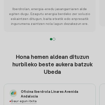
Iberdrolan, energia-eredu jasangarriaren alde
egiten dugu. Ezagutu energia berdeko zer soluzio
eskaintzen ditugun, baita etxetik edo enpresatik
ingurumena zaintzen nola lagun dezakezun ere.
Hona hemen aldean dituzun
hurbileko beste aukera batzuk
Ubeda
Oficina Iberdrola Linares Avenida
Andalucia
Gaur egun itxita