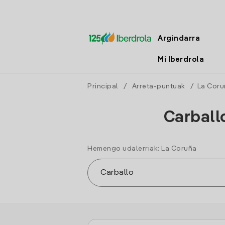
Argindarra
Mi Iberdrola
Principal
/
Arreta-puntuak
/
La Coru
Carball
Hemengo udalerriak: La Coruña