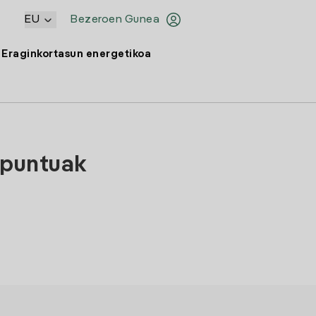
EU
Bezeroen Gunea
Eraginkortasun energetikoa
-puntuak