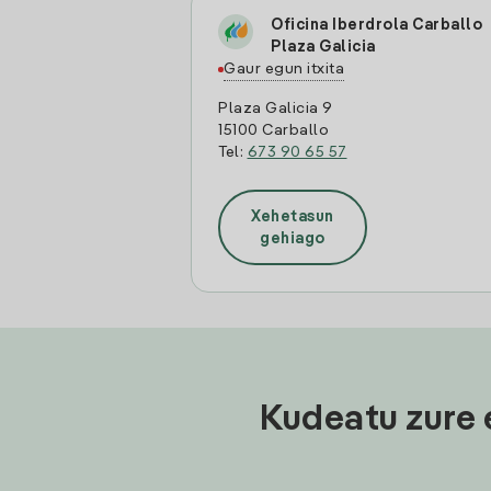
Oficina Iberdrola Carballo
Plaza Galicia
Gaur egun itxita
Plaza Galicia 9
15100 Carballo
Tel:
673 90 65 57
Xehetasun
gehiago
Kudeatu zure 