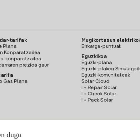
dar-tarifak
Mugikortasun elektriko
e Plana
Birkarga-puntuak
n Konparatzailea
Eguzkikoa
ra-konparatzailea
Eguzki-plana
darraren prezioa gaur
Eguzki-plaken Simulagai
Eguzki-komunitateak
arifa
o Gas Plana
Solar Cloud
I + Repair Solar
I + Check Solar
I + Pack Solar
en dugu
Deskargatu Iberdrola Clientes App-a