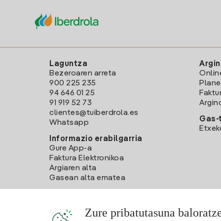
Laguntza
Argin
Bezeroaren arreta
Onlin
900 225 235
Plane
94 646 01 25
Faktu
91 919 52 73
Argin
clientes@tuiberdrola.es
Gas-t
Whatsapp
Etxek
Informazio erabilgarria
Gure App-a
Faktura Elektronikoa
Argiaren alta
Gasean alta ematea
Zure pribatutasuna baloratz