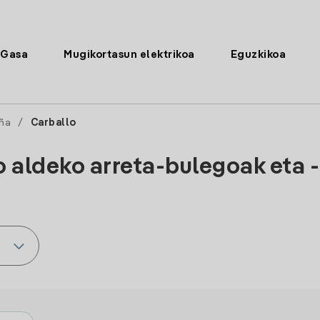
Gasa
Mugikortasun elektrikoa
Eguzkikoa
ña
/
Carballo
o aldeko arreta-bulegoak eta 