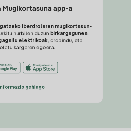
a Mugikortasuna app-a
rgatzeko
Iberdrolaren mugikortasun-
aurkitu hurbilen duzun
birkargagunea
.
gagailu elektrikoak
, ordaindu, eta
rolatu kargaren egoera.
Informazio gehiago