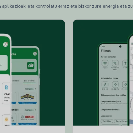
plikazioak, eta kontrolatu erraz eta bizkor zure energia eta zu