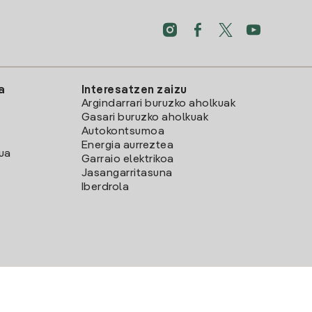
a
Interesatzen zaizu
Argindarrari buruzko aholkuak
Gasari buruzko aholkuak
Autokontsumoa
Energia aurreztea
lua
Garraio elektrikoa
Jasangarritasuna
Iberdrola