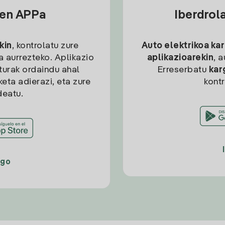
sen APPa
Iberdrol
kin
, kontrolatu zure
Auto elektrikoa ka
ia aurrezteko. Aplikazio
aplikazioarekin
, 
kturak ordaindu ahal
Erreserbatu
kar
eta adierazi, eta zure
kont
deatu.
ago