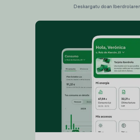
Deskargatu doan Iberdrolaren a