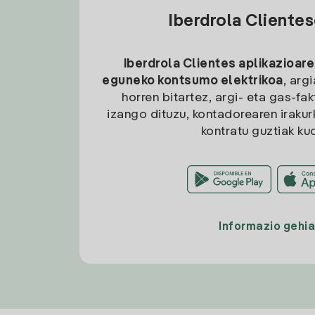
Iberdrola Cliente
Iberdrola Clientes aplikazioare
eguneko kontsumo elektrikoa
, arg
horren bitartez, argi- eta gas-fa
izango dituzu, kontadorearen irakurk
kontratu guztiak ku
Informazio gehi