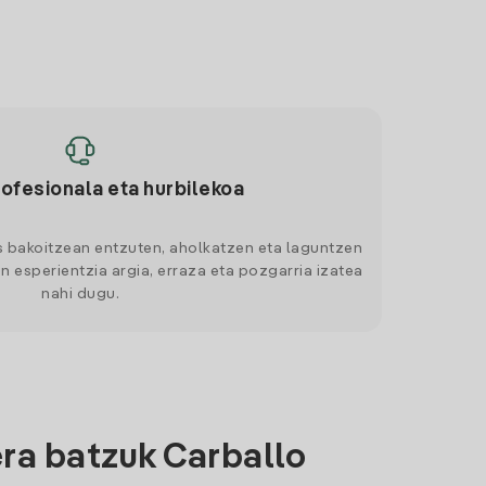
rofesionala eta hurbilekoa
s bakoitzean entzuten, aholkatzen eta laguntzen
n esperientzia argia, erraza eta pozgarria izatea
nahi dugu.
ra batzuk Carballo