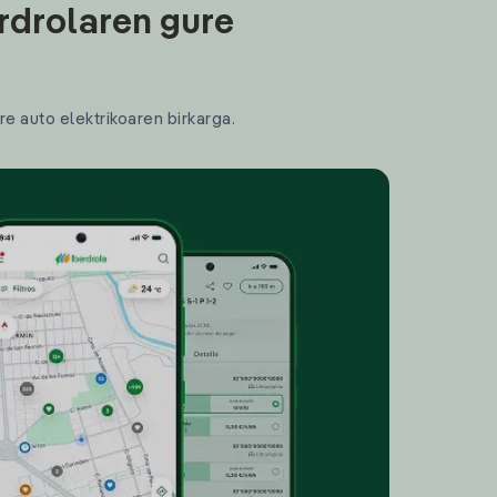
rdrolaren gure
re auto elektrikoaren birkarga.