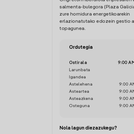
Ongi etorri Iberdrola enpresaren 
salmenta-bulegora (Plaza Galicia 
zure hornidura energetikoarekin
erlazionatutako edozein gestio a
topagunea.
Ordutegia
Ostirala
9:00 A
Larunbata
Igandea
Astelehena
9:00 A
Asteartea
9:00 A
Asteazkena
9:00 A
Osteguna
9:00 A
Nola lagun diezazukegu?