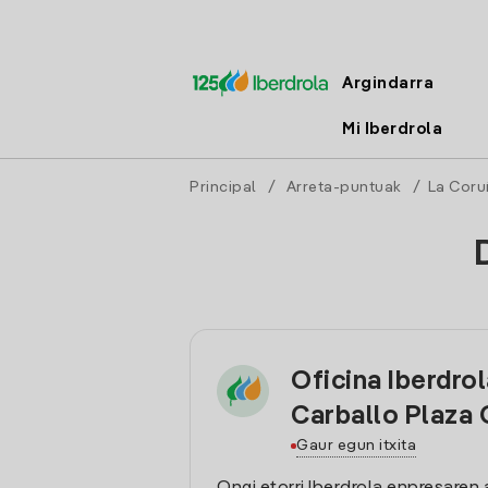
Argindarra
Mi Iberdrola
Principal
/
Arreta-puntuak
/
La Coru
Oficina Iberdro
Carballo Plaza 
Gaur egun itxita