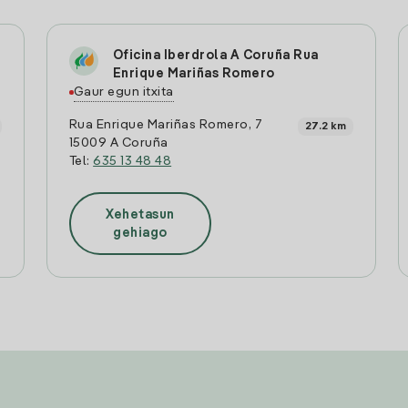
Oficina Iberdrola A Coruña Rua
Enrique Mariñas Romero
Gaur egun itxita
Rua Enrique Mariñas Romero, 7
27.2 km
15009 A Coruña
Tel:
635 13 48 48
Xehetasun
gehiago