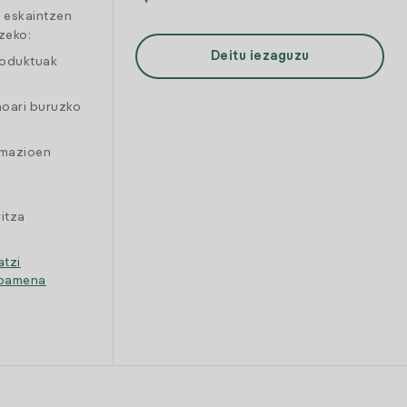
a eskaintzen
zeko:
Deitu iezaguzu
roduktuak
moari buruzko
amazioen
itza
atzi
ipamena