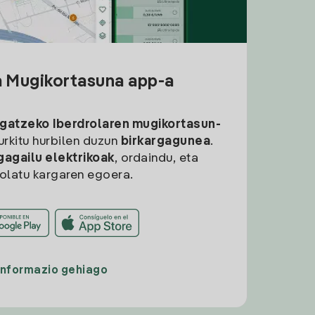
a Mugikortasuna app-a
rgatzeko
Iberdrolaren mugikortasun-
aurkitu hurbilen duzun
birkargagunea
.
gagailu elektrikoak
, ordaindu, eta
rolatu kargaren egoera.
Informazio gehiago