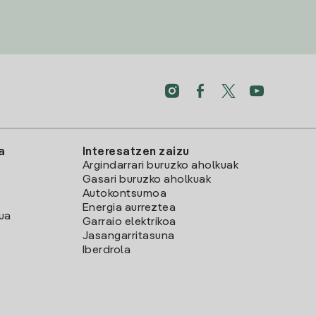
a
Interesatzen zaizu
Argindarrari buruzko aholkuak
Gasari buruzko aholkuak
Autokontsumoa
Energia aurreztea
lua
Garraio elektrikoa
Jasangarritasuna
Iberdrola