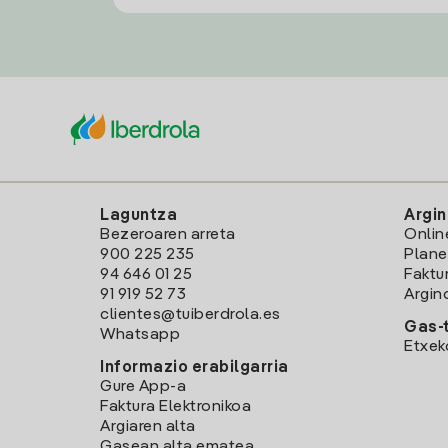
Laguntza
Argin
Bezeroaren arreta
Onlin
900 225 235
Plane
94 646 01 25
Faktu
91 919 52 73
Argin
clientes@tuiberdrola.es
Gas-t
Whatsapp
Etxek
Informazio erabilgarria
Gure App-a
Faktura Elektronikoa
Argiaren alta
Gasean alta ematea