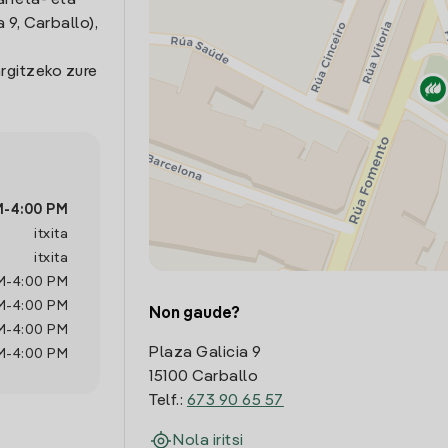
arreta- eta
9, Carballo),
rgitzeko zure
M
-
4:00 PM
itxita
itxita
M
-
4:00 PM
M
-
4:00 PM
Non gaude?
M
-
4:00 PM
Plaza Galicia 9
M
-
4:00 PM
15100 Carballo
Telf.:
673 90 65 57
Nola iritsi