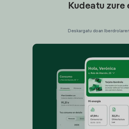
Kudeatu zure 
Deskargatu doan Iberdrolaren a