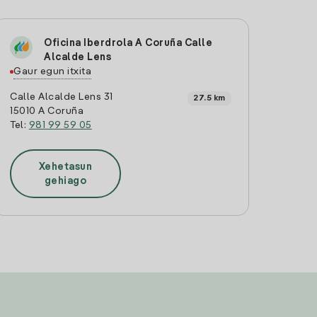
Oficina Iberdrola A Coruña Calle
Alcalde Lens
Gaur egun itxita
Calle Alcalde Lens 31
27.5 km
15010 A Coruña
Tel:
981 99 59 05
Xehetasun
gehiago