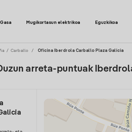
Gasa
Mugikortasun elektrikoa
Eguzkikoa
ña
/
Carballo
/
Oficina Iberdrola Carballo Plaza Galicia
Duzun arreta-puntuak Iberdrol
la
Galicia