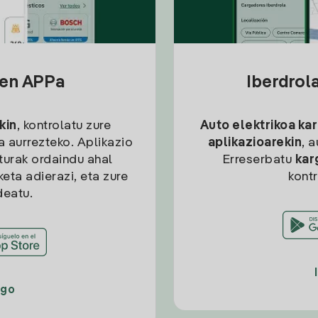
sen APPa
Iberdrol
kin
, kontrolatu zure
Auto elektrikoa ka
ia aurrezteko. Aplikazio
aplikazioarekin
, 
kturak ordaindu ahal
Erreserbatu
kar
eta adierazi, eta zure
kont
deatu.
ago