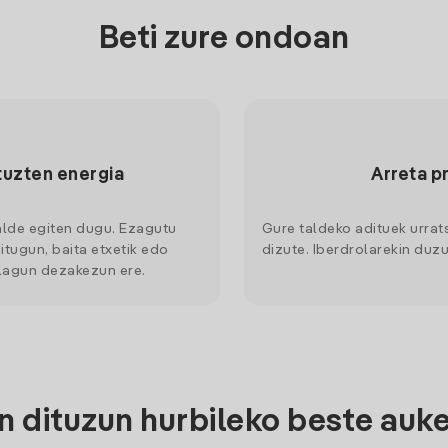
Beti zure ondoan
tuzten energia
Arreta p
alde egiten dugu. Ezagutu
Gure taldeko adituek urrat
itugun, baita etxetik edo
dizute. Iberdrolarekin duzu
 lagun dezakezun ere.
 dituzun hurbileko beste auke