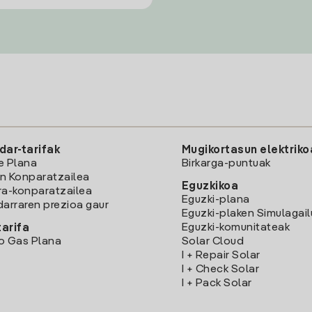
dar-tarifak
Mugikortasun elektriko
e Plana
Birkarga-puntuak
n Konparatzailea
Eguzkikoa
ra-konparatzailea
Eguzki-plana
darraren prezioa gaur
Eguzki-plaken Simulagai
Eguzki-komunitateak
arifa
o Gas Plana
Solar Cloud
I + Repair Solar
I + Check Solar
I + Pack Solar