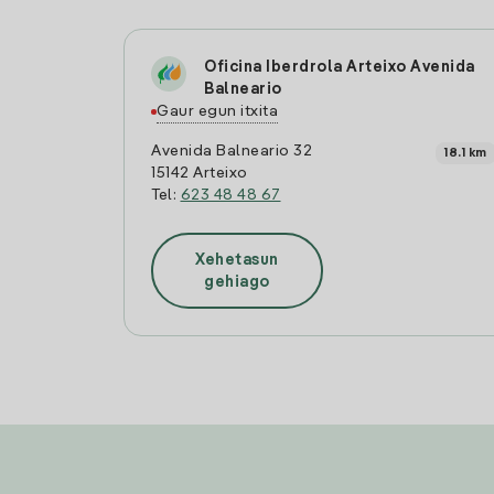
Oficina Iberdrola Arteixo Avenida
Balneario
Gaur egun itxita
Avenida Balneario 32
18.1 km
15142 Arteixo
Tel:
623 48 48 67
Xehetasun
gehiago