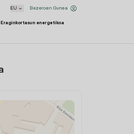
EU
Bezeroen Gunea
Eraginkortasun energetikoa
a