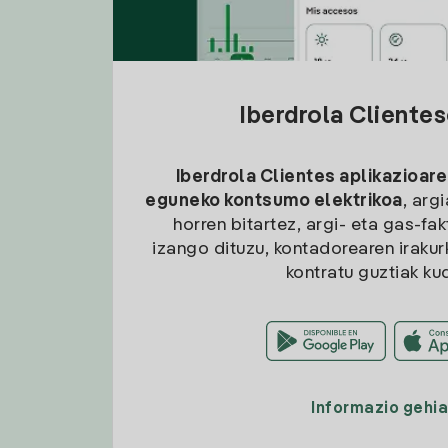
Iberdrola Cliente
Iberdrola Clientes aplikazioare
eguneko kontsumo elektrikoa
, arg
horren bitartez, argi- eta gas-fa
izango dituzu, kontadorearen irakurk
kontratu guztiak ku
Informazio gehi