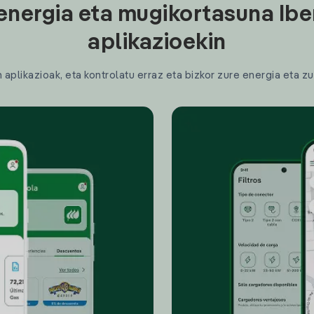
energia eta mugikortasuna Ibe
aplikazioekin
plikazioak, eta kontrolatu erraz eta bizkor zure energia eta zu