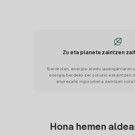
Zu eta planeta zaintzen zai
Iberdrolan, energia-eredu jasangarriaren 
energia berdeko zer soluzio eskaintzen d
enpresatik ingurumena zaintzen nola
Hona hemen aldean