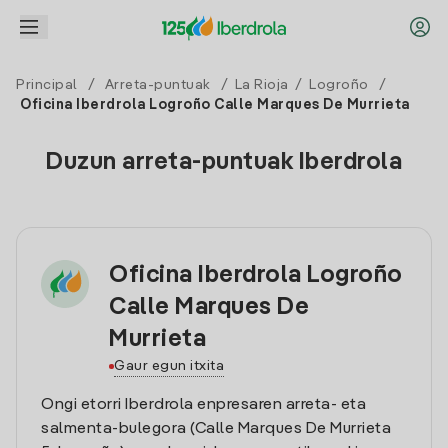
Principal
/
Arreta-puntuak
/
La Rioja
/
Logroño
/
Oficina Iberdrola Logroño Calle Marques De Murrieta
Duzun arreta-puntuak Iberdrola
Oficina Iberdrola Logroño
Calle Marques De
Murrieta
Gaur egun itxita
Ongi etorri Iberdrola enpresaren arreta- eta
salmenta-bulegora (Calle Marques De Murrieta