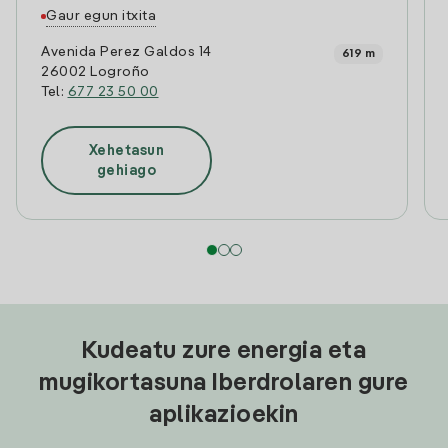
Gaur egun itxita
Avenida Perez Galdos 14
619 m
26002 Logroño
Tel:
677 23 50 00
Xehetasun
gehiago
Kudeatu zure energia eta
mugikortasuna Iberdrolaren gure
aplikazioekin