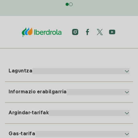
Laguntza
Informazio erabilgarria
Bezeroaren arreta
900 225 235
Argindar-tarifak
Gure App-a
94 646 01 25
Faktura Elektronikoa
91 919 52 73
Gas-tarifa