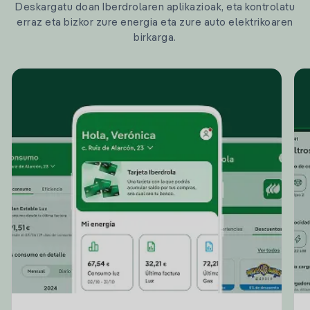
Deskargatu doan Iberdrolaren aplikazioak, eta kontrolatu
erraz eta bizkor zure energia eta zure auto elektrikoaren
birkarga.