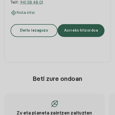
Telf.:
941 58 48 01
Nola iritsi
Deitu iezaguzu
Aurreko hitzordua
Beti zure ondoan
Zu eta planeta zaintzen zaituzten