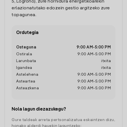
5, Logroño), zure hornidura energetikoarekin
erlazionatutako edozein gestio argitzeko zure
topagunea.
Ordutegia
Osteguna
9:00 AM
-
5:00 PM
Ostirala
9:00 AM
-
5:00 PM
Larunbata
itxita
Igandea
itxita
Astelehena
9:00 AM
-
5:00 PM
Asteartea
9:00 AM
-
5:00 PM
Asteazkena
9:00 AM
-
5:00 PM
Nola lagun diezazukegu?
Gure taldeak arreta pertsonalizatua eskaintzen dizu,
honako alderdi hauekin laguntzeko: