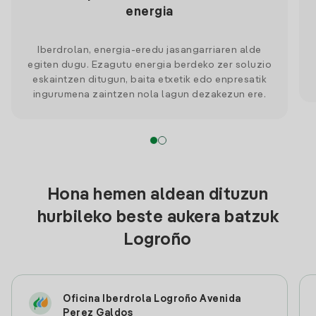
energia
Iberdrolan, energia-eredu jasangarriaren alde
egiten dugu. Ezagutu energia berdeko zer soluzio
eskaintzen ditugun, baita etxetik edo enpresatik
ingurumena zaintzen nola lagun dezakezun ere.
Hona hemen aldean dituzun
hurbileko beste aukera batzuk
Logroño
Oficina Iberdrola Logroño Avenida
Perez Galdos