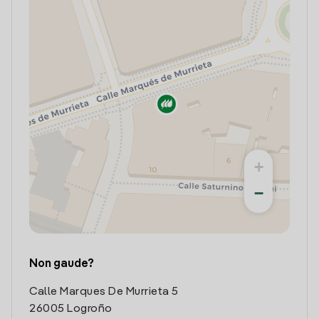
+
−
Non gaude?
Calle Marques De Murrieta 5
26005 Logroño