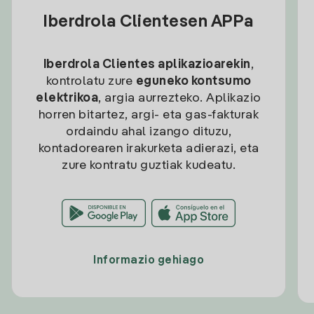
Iberdrola Clientesen APPa
Iberdrola Clientes aplikazioarekin
,
kontrolatu zure
eguneko kontsumo
elektrikoa
, argia aurrezteko. Aplikazio
horren bitartez, argi- eta gas-fakturak
ordaindu ahal izango dituzu,
kontadorearen irakurketa adierazi, eta
zure kontratu guztiak kudeatu.
Informazio gehiago