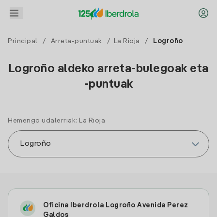
Principal
/
Arreta-puntuak
/
La Rioja
/
Logroño
Logroño aldeko arreta-bulegoak eta
-puntuak
Hemengo udalerriak: La Rioja
Oficina Iberdrola Logroño Avenida Perez
Galdos