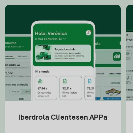
Iberdrola Clientesen APPa