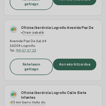
gehiago
Oficina Iberdrola Logroño Avenida Paz De
Orain zabalik
Avenida Paz De (la) 64
26004 Logroño
Tel:
941 57 07 23
Xehetasun
Aurreko hitzordua
gehiago
Oficina Iberdrola Logroño Calle Siete
Infantes
33 min barru itxiko du