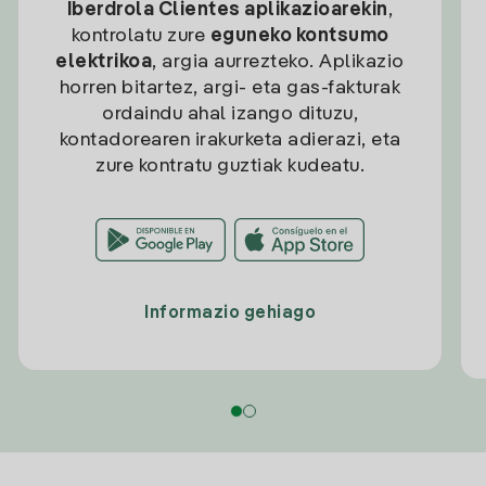
Iberdrola Clientes aplikazioarekin
,
kontrolatu zure
eguneko kontsumo
elektrikoa
, argia aurrezteko. Aplikazio
horren bitartez, argi- eta gas-fakturak
ordaindu ahal izango dituzu,
kontadorearen irakurketa adierazi, eta
zure kontratu guztiak kudeatu.
Informazio gehiago