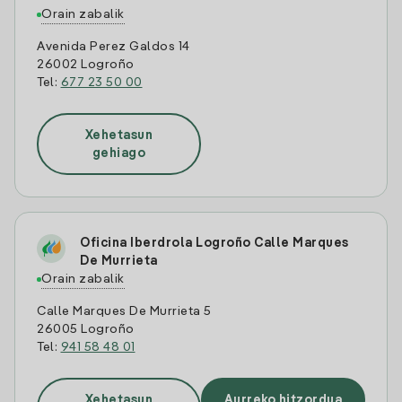
Orain zabalik
Avenida Perez Galdos 14
26002 Logroño
Tel:
677 23 50 00
Xehetasun
gehiago
Oficina Iberdrola Logroño Calle Marques
De Murrieta
Orain zabalik
Calle Marques De Murrieta 5
26005 Logroño
Tel:
941 58 48 01
Xehetasun
Aurreko hitzordua