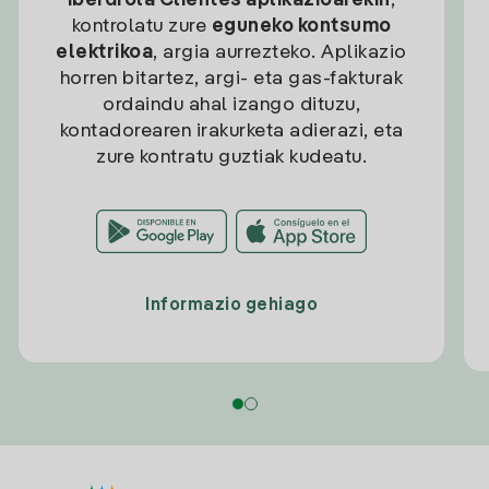
Iberdrola Clientes aplikazioarekin
,
kontrolatu zure
eguneko kontsumo
elektrikoa
, argia aurrezteko. Aplikazio
horren bitartez, argi- eta gas-fakturak
ordaindu ahal izango dituzu,
kontadorearen irakurketa adierazi, eta
zure kontratu guztiak kudeatu.
Informazio gehiago