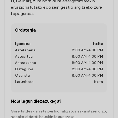
1 1, Galdar), zure hornidura energetikoarekin
erlazionatutako edozein gestio argitzeko zure
topagunea.
Ordutegia
Igandea
itxita
Astelehena
8:00 AM
-
4:00 PM
Asteartea
8:00 AM
-
4:00 PM
Asteazkena
8:00 AM
-
4:00 PM
Osteguna
8:00 AM
-
4:00 PM
Ostirala
8:00 AM
-
4:00 PM
Larunbata
itxita
Nola lagun diezazukegu?
Gure taldeak arreta pertsonalizatua eskaintzen dizu,
honako alderdi hauekin laguntzeko: