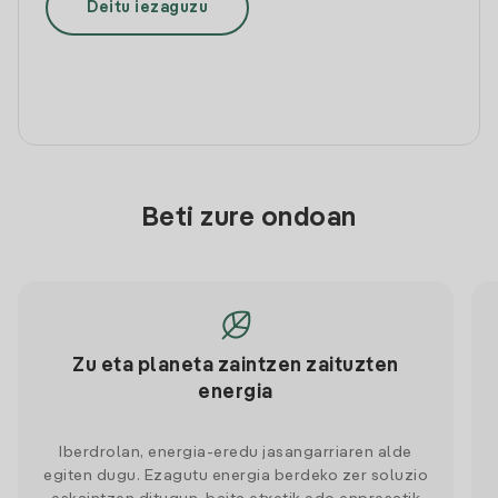
Deitu iezaguzu
Beti zure ondoan
Zu eta planeta zaintzen zaituzten
energia
Iberdrolan, energia-eredu jasangarriaren alde
egiten dugu. Ezagutu energia berdeko zer soluzio