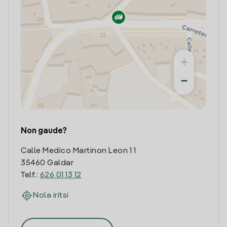
+
−
Non gaude?
Calle Medico Martinon Leon 1 1
35460 Galdar
Telf.:
626 01 13 12
Nola iritsi