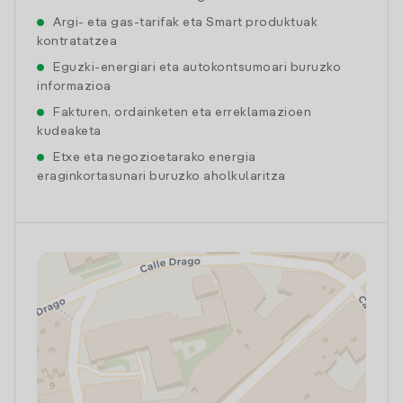
Argi- eta gas-tarifak eta Smart produktuak
kontratatzea
Eguzki-energiari eta autokontsumoari buruzko
informazioa
Fakturen, ordainketen eta erreklamazioen
kudeaketa
Etxe eta negozioetarako energia
eraginkortasunari buruzko aholkularitza