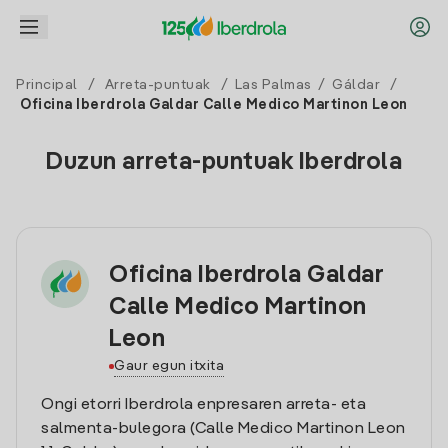
Principal
/
Arreta-puntuak
/
Las Palmas
/
Gáldar
/
Oficina Iberdrola Galdar Calle Medico Martinon Leon
Duzun arreta-puntuak Iberdrola
Oficina Iberdrola Galdar
Calle Medico Martinon
Leon
Gaur egun itxita
Ongi etorri Iberdrola enpresaren arreta- eta
salmenta-bulegora (Calle Medico Martinon Leon