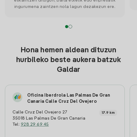
eskaintzen ditugun, baita etxetik edo enpresatik
ingurumena zaintzen nola lagun dezakezun ere.
Hona hemen aldean dituzun
hurbileko beste aukera batzuk
Galdar
Oficina Iberdrola Las Palmas De Gran
Canaria Calle Cruz Del Ovejero
Calle Cruz Del Ovejero 27
17.9 km
35018 Las Palmas De Gran Canaria
Tel:
928 29 69 45