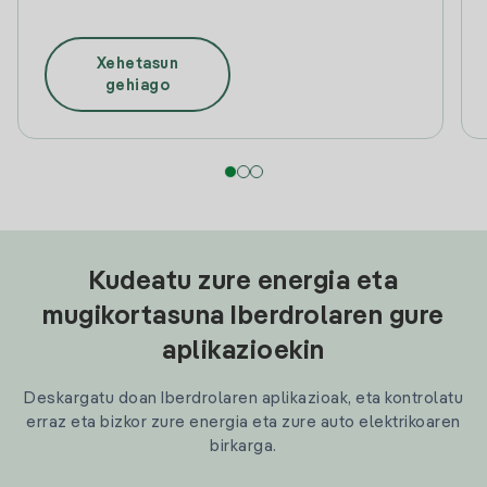
Xehetasun
gehiago
Kudeatu zure energia eta
mugikortasuna Iberdrolaren gure
aplikazioekin
Deskargatu doan Iberdrolaren aplikazioak, eta kontrolatu
erraz eta bizkor zure energia eta zure auto elektrikoaren
birkarga.