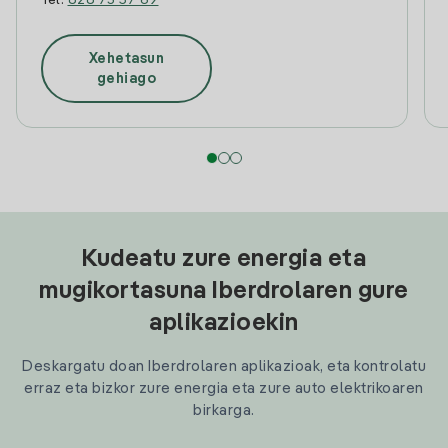
Tel:
828 73 57 69
Xehetasun
gehiago
Kudeatu zure energia eta
mugikortasuna Iberdrolaren gure
aplikazioekin
Deskargatu doan Iberdrolaren aplikazioak, eta kontrolatu
erraz eta bizkor zure energia eta zure auto elektrikoaren
birkarga.