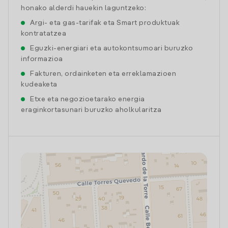
honako alderdi hauekin laguntzeko:
Argi- eta gas-tarifak eta Smart produktuak
kontratatzea
Eguzki-energiari eta autokontsumoari buruzko
informazioa
Fakturen, ordainketen eta erreklamazioen
kudeaketa
Etxe eta negozioetarako energia
eraginkortasunari buruzko aholkularitza