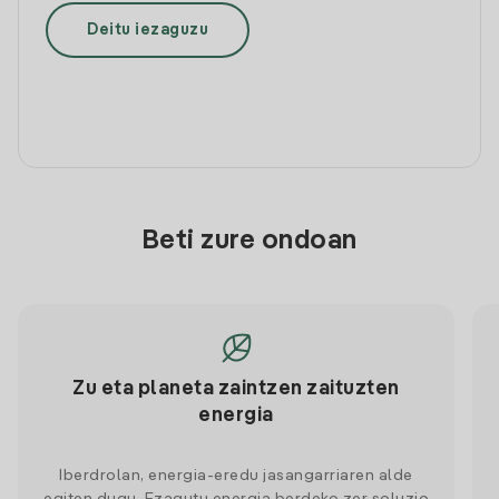
Deitu iezaguzu
Beti zure ondoan
Zu eta planeta zaintzen zaituzten
energia
Iberdrolan, energia-eredu jasangarriaren alde