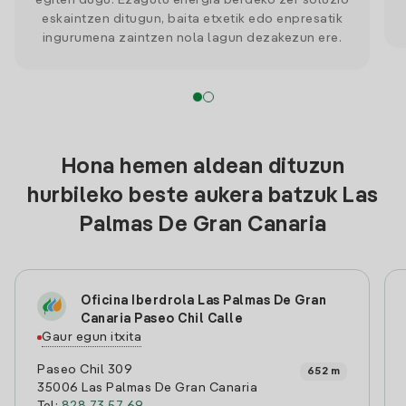
egiten dugu. Ezagutu energia berdeko zer soluzio
eskaintzen ditugun, baita etxetik edo enpresatik
ingurumena zaintzen nola lagun dezakezun ere.
Hona hemen aldean dituzun
hurbileko beste aukera batzuk Las
Palmas De Gran Canaria
Oficina Iberdrola Las Palmas De Gran
Canaria Paseo Chil Calle
Gaur egun itxita
Paseo Chil 309
652 m
35006 Las Palmas De Gran Canaria