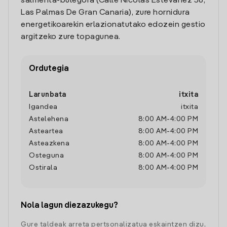
salmenta-bulegora (Calle Nicolas Estevanez 56,
Las Palmas De Gran Canaria), zure hornidura
energetikoarekin erlazionatutako edozein gestio
argitzeko zure topagunea.
Ordutegia
Larunbata
itxita
Igandea
itxita
Astelehena
8:00 AM
-
4:00 PM
Asteartea
8:00 AM
-
4:00 PM
Asteazkena
8:00 AM
-
4:00 PM
Osteguna
8:00 AM
-
4:00 PM
Ostirala
8:00 AM
-
4:00 PM
Nola lagun diezazukegu?
Gure taldeak arreta pertsonalizatua eskaintzen dizu,