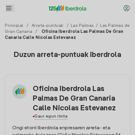
Principal
/
Arreta-puntuak
/
Las Palmas
/
Las Palmas de
Gran Canaria
/
Oficina Iberdrola Las Palmas De Gran
Canaria Calle Nicolas Estevanez
Duzun arreta-puntuak Iberdrola
Oficina Iberdrola Las
Palmas De Gran Canaria
Calle Nicolas Estevanez
Gaur egun itxita
Ongi etorri Iberdrola enpresaren arreta- eta