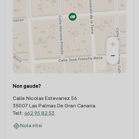
+
−
Non gaude?
Calle Nicolas Estevanez 56
35007 Las Palmas De Gran Canaria
Telf.:
662 95 82 53
Nola iritsi