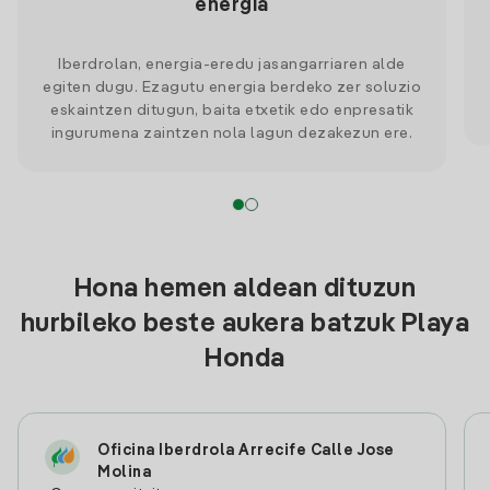
energia
Iberdrolan, energia-eredu jasangarriaren alde
egiten dugu. Ezagutu energia berdeko zer soluzio
eskaintzen ditugun, baita etxetik edo enpresatik
ingurumena zaintzen nola lagun dezakezun ere.
Hona hemen aldean dituzun
hurbileko beste aukera batzuk Playa
Honda
Oficina Iberdrola Arrecife Calle Jose
Molina