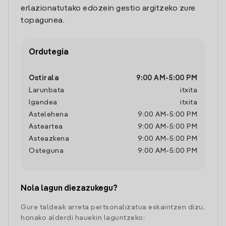
erlazionatutako edozein gestio argitzeko zure
topagunea.
Ordutegia
Ostirala
9:00 AM
-
5:00 PM
Larunbata
itxita
Igandea
itxita
Astelehena
9:00 AM
-
5:00 PM
Asteartea
9:00 AM
-
5:00 PM
Asteazkena
9:00 AM
-
5:00 PM
Osteguna
9:00 AM
-
5:00 PM
Nola lagun diezazukegu?
Gure taldeak arreta pertsonalizatua eskaintzen dizu,
honako alderdi hauekin laguntzeko: