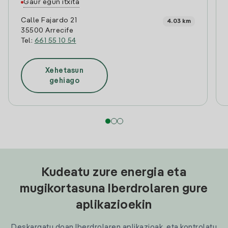
Gaur egun itxita
Calle Fajardo 21
4.03 km
35500 Arrecife
Tel:
661 55 10 54
Xehetasun
gehiago
Kudeatu zure energia eta
mugikortasuna Iberdrolaren gure
aplikazioekin
Deskargatu doan Iberdrolaren aplikazioak, eta kontrolatu