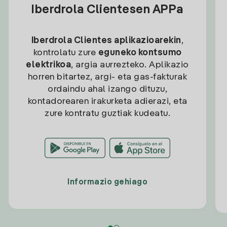
Iberdrola Clientesen APPa
Iberdrola Clientes aplikazioarekin
,
kontrolatu zure
eguneko kontsumo
elektrikoa
, argia aurrezteko. Aplikazio
horren bitartez, argi- eta gas-fakturak
ordaindu ahal izango dituzu,
kontadorearen irakurketa adierazi, eta
zure kontratu guztiak kudeatu.
Informazio gehiago