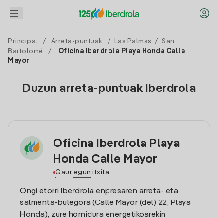
Principal
/
Arreta-puntuak
/
Las Palmas
/
San
Bartolomé
/
Oficina Iberdrola Playa Honda Calle
Mayor
Duzun arreta-puntuak Iberdrola
Oficina Iberdrola Playa
Honda Calle Mayor
Gaur egun itxita
Ongi etorri Iberdrola enpresaren arreta- eta
salmenta-bulegora (Calle Mayor (del) 22, Playa
Honda), zure hornidura energetikoarekin