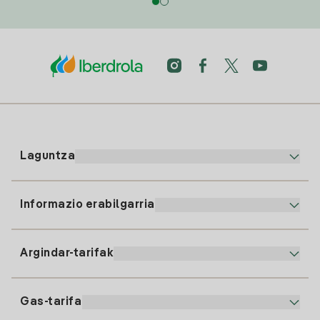
Laguntza
Informazio erabilgarria
Bezeroaren arreta
900 225 235
Argindar-tarifak
Gure App-a
94 646 01 25
Faktura Elektronikoa
91 919 52 73
Gas-tarifa
Online Plana