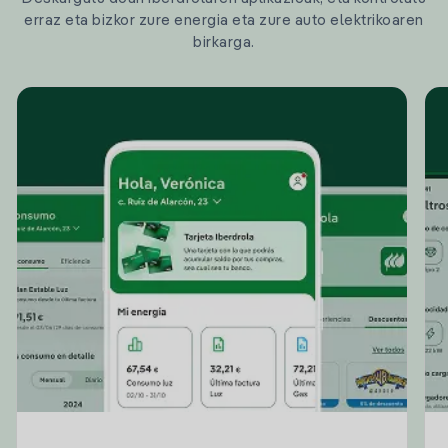
erraz eta bizkor zure energia eta zure auto elektrikoaren
birkarga.