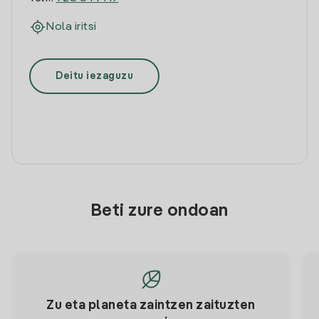
Nola iritsi
Deitu iezaguzu
Beti zure ondoan
Zu eta planeta zaintzen zaituzten