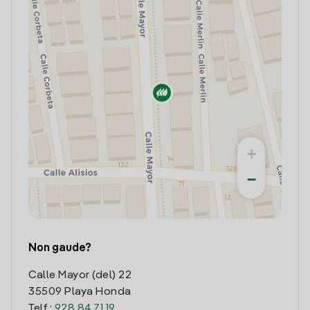
+
−
Non gaude?
Calle Mayor (del) 22
35509 Playa Honda
Telf.:
928 84 71 19