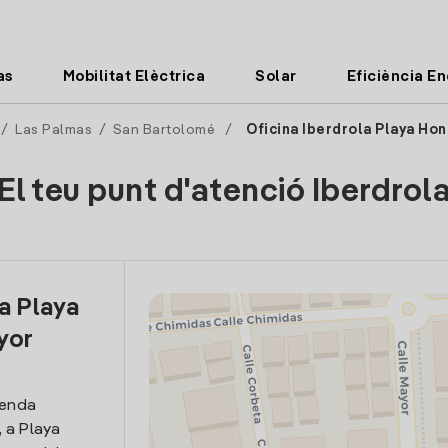
as
Mobilitat Elèctrica
Solar
Eficiència E
/
Las Palmas
/
San Bartolomé
/
Oficina Iberdrola Playa Ho
El teu punt d'atenció Iberdrol
la Playa
yor
venda
, a Playa