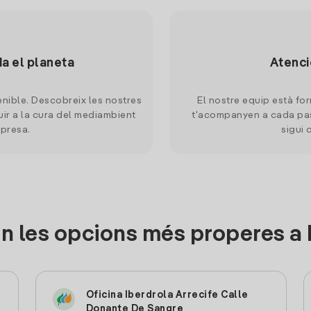
da el planeta
Atenci
nible. Descobreix les nostres
El nostre equip està for
uir a la cura del mediambient
t'acompanyen a cada pas
mpresa.
sigui 
n les opcions més properes a
Oficina Iberdrola Arrecife Calle
Donante De Sangre