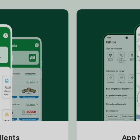
lients
App M