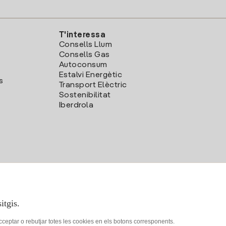
T'interessa
Consells Llum
Consells Gas
Autoconsum
Estalvi Energètic
s
Transport Elèctric
Sostenibilitat
Iberdrola
itgis.
acceptar o rebutjar totes les cookies en els botons corresponents.