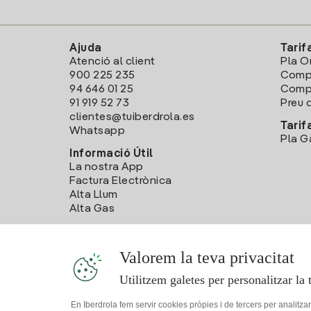
Ajuda
Tarif
Atenció al client
Pla O
900 225 235
Comp
94 646 01 25
Compa
91 919 52 73
Preu d
clientes@tuiberdrola.es
Tarif
Whatsapp
Pla G
Informació Útil
La nostra App
Factura Electrònica
Alta Llum
Alta Gas
Valorem la teva privacitat
Utilitzem galetes per personalitzar la 
En Iberdrola fem servir cookies pròpies i de tercers per analitza