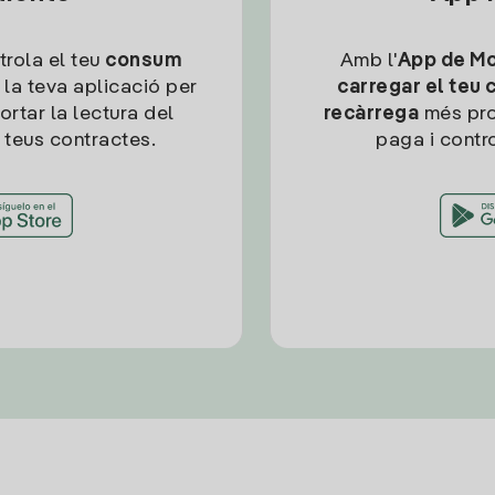
trola el teu
consum
Amb l'
App de Mob
 la teva aplicació per
carregar el teu 
ortar la lectura del
recàrrega
més pro
 teus contractes.
paga i contro