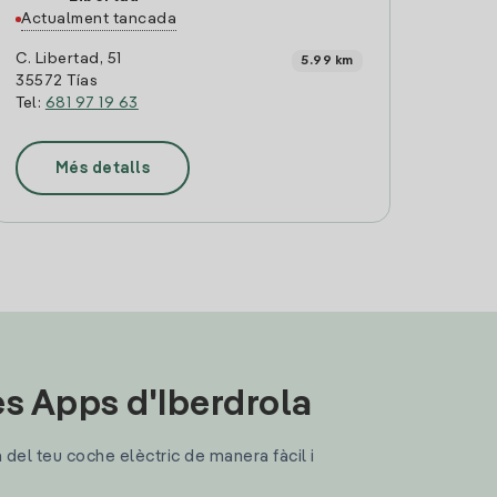
Actualment tancada
C. Libertad, 51
5.99 km
35572 Tías
Tel:
681 97 19 63
Més detalls
les Apps d'Iberdrola
a del teu coche elèctric de manera fàcil i