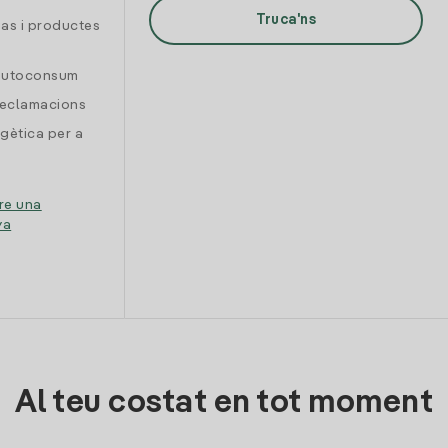
Truca'ns
gas i productes
 autoconsum
reclamacions
gètica per a
re una
ya
Al teu costat en tot moment