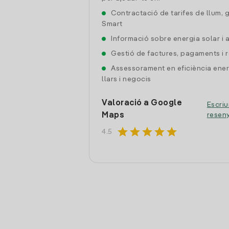
Contractació de tarifes de llum, 
Smart
Informació sobre energia solar i
Gestió de factures, pagaments i 
Assessorament en eficiència ener
llars i negocis
Valoració a Google
Escriu
Maps
resen
star
star
star
star
star
4.5