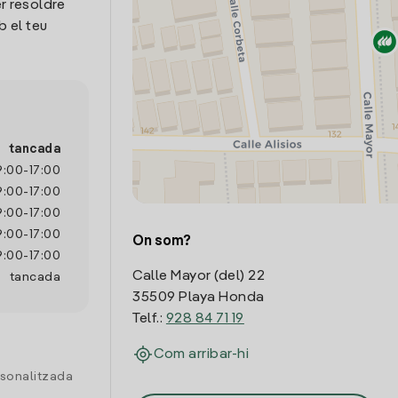
r resoldre
 el teu
tancada
9:00
-
17:00
9:00
-
17:00
9:00
-
17:00
9:00
-
17:00
On som?
9:00
-
17:00
Calle Mayor (del) 22
tancada
35509 Playa Honda
Telf.:
928 84 71 19
Com arribar-hi
rsonalitzada