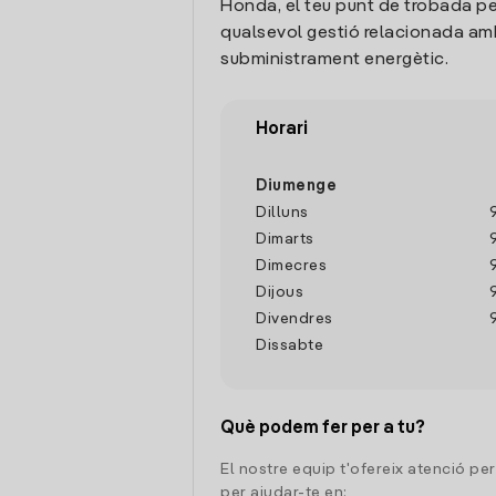
Honda, el teu punt de trobada pe
qualsevol gestió relacionada amb
subministrament energètic.
Horari
Diumenge
Dilluns
Dimarts
Dimecres
Dijous
Divendres
Dissabte
Què podem fer per a tu?
El nostre equip t'ofereix atenció pe
per ajudar-te en: