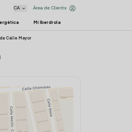
CA
Àrea de Clients
nergètica
Mi Iberdrola
nda Calle Mayor
a