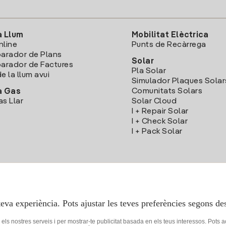
a Llum
Mobilitat Elèctrica
nline
Punts de Recàrrega
arador de Plans
Solar
rador de Factures
Pla Solar
e la llum avui
Simulador Plaques Solar
Comunitats Solars
a Gas
as Llar
Solar Cloud
I + Repair Solar
I + Check Solar
I + Pack Solar
Descarrega l'App Iberdola Clients
teva experiència. Pots ajustar les teves preferències segons des
r els nostres serveis i per mostrar-te publicitat basada en els teus interessos. Pots 