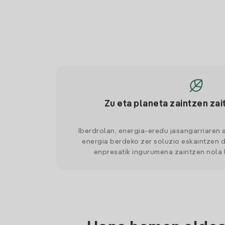
Zu eta planeta zaintzen zai
Iberdrolan, energia-eredu jasangarriaren 
energia berdeko zer soluzio eskaintzen d
enpresatik ingurumena zaintzen nola