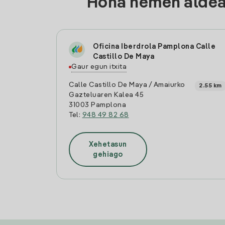
Hona hemen aldean
Oficina Iberdrola Pamplona Calle
Castillo De Maya
Gaur egun itxita
Calle Castillo De Maya / Amaiurko
2.55 km
Gazteluaren Kalea 45
31003 Pamplona
Tel:
948 49 82 68
Xehetasun
gehiago