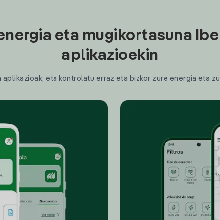
energia eta mugikortasuna Ibe
aplikazioekin
plikazioak, eta kontrolatu erraz eta bizkor zure energia eta zu