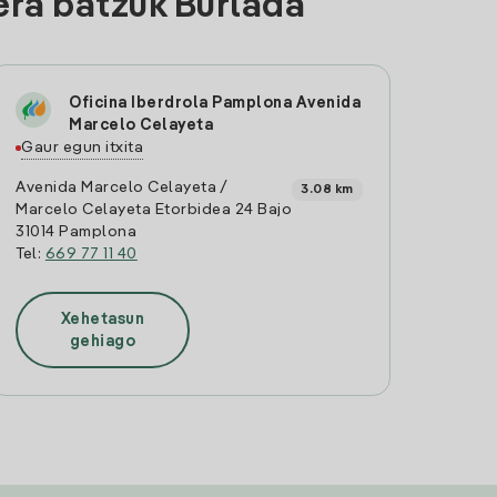
era batzuk Burlada
Oficina Iberdrola Pamplona Avenida
Marcelo Celayeta
Gaur egun itxita
Avenida Marcelo Celayeta /
3.08 km
Marcelo Celayeta Etorbidea 24 Bajo
31014 Pamplona
Tel:
669 77 11 40
Xehetasun
gehiago