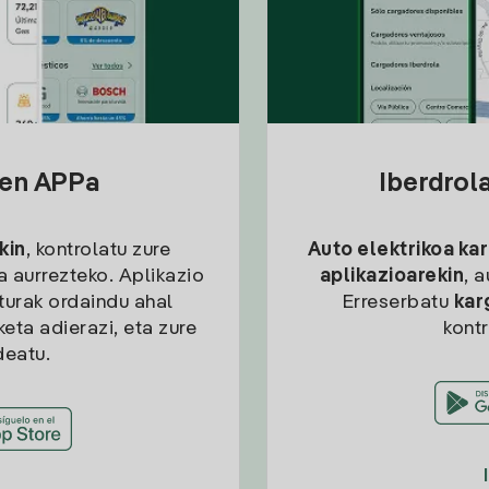
sen APPa
Iberdrol
kin
, kontrolatu zure
Auto elektrikoa ka
ia aurrezteko. Aplikazio
aplikazioarekin
, 
kturak ordaindu ahal
Erreserbatu
kar
eta adierazi, eta zure
kont
deatu.