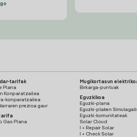
ago
dar-tarifak
Mugikortasun elektriko
e Plana
Birkarga-puntuak
n Konparatzailea
Eguzkikoa
ra-konparatzailea
Eguzki-plana
darraren prezioa gaur
Eguzki-plaken Simulagai
Eguzki-komunitateak
arifa
o Gas Plana
Solar Cloud
I + Repair Solar
I + Check Solar