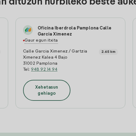
 dituzun hurbileko beste auk
Oficina Iberdrola Pamplona Calle
Garcia Ximenez
Gaur egun itxita
Calle Garcia Ximenez / Gartzia
2.65 km
Ximenez Kalea 4 Bajo
31002 Pamplona
Tel:
948 92 14 94
Xehetasun
gehiago