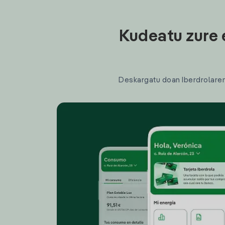
Kudeatu zure 
Deskargatu doan Iberdrolaren a