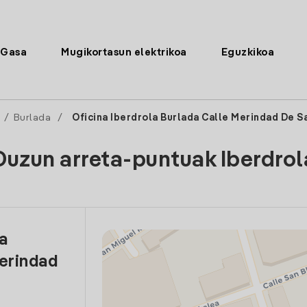
Gasa
Mugikortasun elektrikoa
Eguzkikoa
/
Burlada
/
Oficina Iberdrola Burlada Calle Merindad De 
Duzun arreta-puntuak Iberdrol
la
erindad