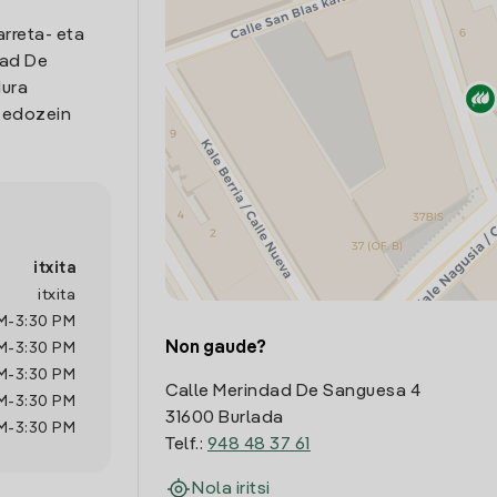
arreta- eta
dad De
dura
o edozein
itxita
itxita
M
-
3:30 PM
Non gaude?
M
-
3:30 PM
M
-
3:30 PM
Calle Merindad De Sanguesa 4
M
-
3:30 PM
31600 Burlada
M
-
3:30 PM
Telf.:
948 48 37 61
Nola iritsi