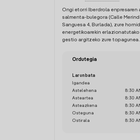
Ongi etorri Iberdrola enpresaren 
salmenta-bulegora (Calle Merin
Sanguesa 4, Burlada), zure horni
energetikoarekin erlazionatutak
gestio argitzeko zure topagunea.
Ordutegia
Larunbata
Igandea
Astelehena
8:30 A
Asteartea
8:30 A
Asteazkena
8:30 A
Osteguna
8:30 A
Ostirala
8:30 A