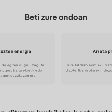
Beti zure ondoan
tuzten energia
Arreta p
alde egiten dugu. Ezagutu
Gure taldeko adituek urrat
itugun, baita etxetik edo
dizute. Iberdrolarekin duzu
 lagun dezakezun ere.