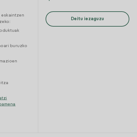
a eskaintzen
Deitu iezaguzu
zeko:
roduktuak
moari buruzko
amazioen
itza
atzi
ipamena