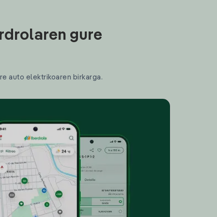
rdrolaren gure
re auto elektrikoaren birkarga.