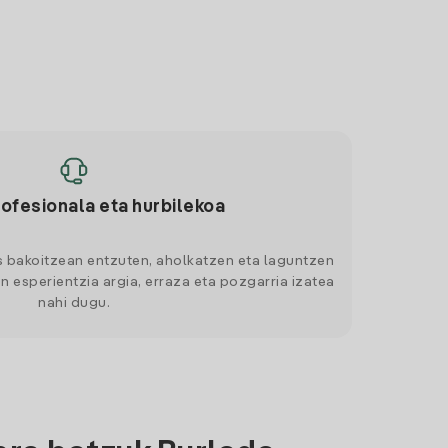
rofesionala eta hurbilekoa
s bakoitzean entzuten, aholkatzen eta laguntzen
n esperientzia argia, erraza eta pozgarria izatea
nahi dugu.