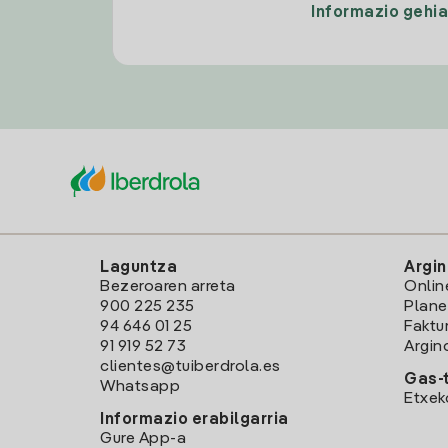
Informazio gehi
Laguntza
Argin
Bezeroaren arreta
Onlin
900 225 235
Plane
94 646 01 25
Faktu
91 919 52 73
Argin
clientes@tuiberdrola.es
Gas-t
Whatsapp
Etxek
Informazio erabilgarria
Gure App-a