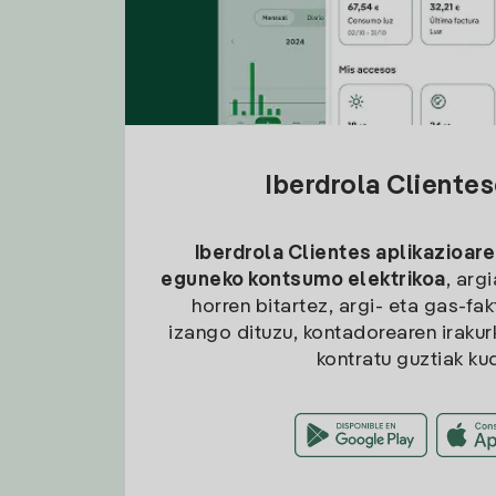
Iberdrola Cliente
Iberdrola Clientes aplikazioare
eguneko kontsumo elektrikoa
, arg
horren bitartez, argi- eta gas-fa
izango dituzu, kontadorearen irakurk
kontratu guztiak ku