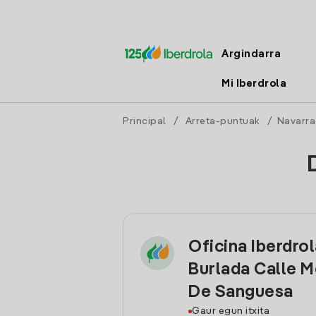
Argindarra
Mi Iberdrola
Principal
/
Arreta-puntuak
/
Navarra
Oficina Iberdro
Burlada Calle M
De Sanguesa
Gaur egun itxita