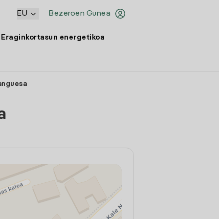
EU
Bezeroen Gunea
Eraginkortasun energetikoa
Sanguesa
a