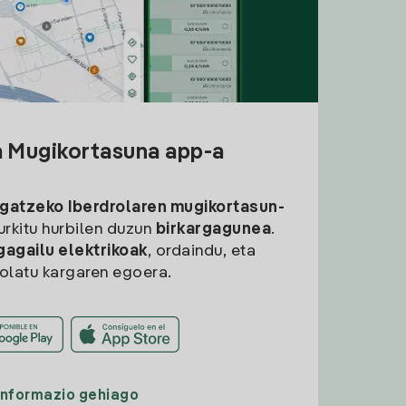
a Mugikortasuna app-a
rgatzeko
Iberdrolaren mugikortasun-
aurkitu hurbilen duzun
birkargagunea
.
gagailu elektrikoak
, ordaindu, eta
rolatu kargaren egoera.
Informazio gehiago