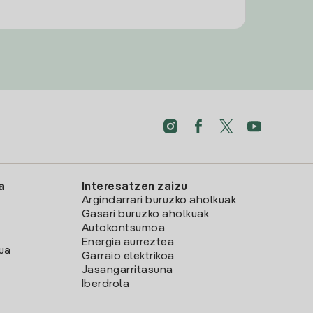
a
Interesatzen zaizu
Argindarrari buruzko aholkuak
Gasari buruzko aholkuak
Autokontsumoa
Energia aurreztea
lua
Garraio elektrikoa
Jasangarritasuna
Iberdrola