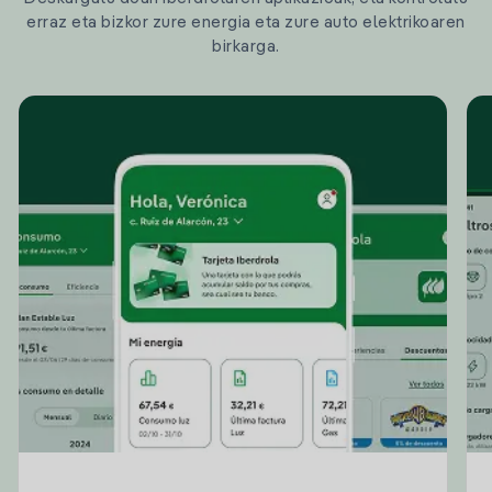
erraz eta bizkor zure energia eta zure auto elektrikoaren
birkarga.