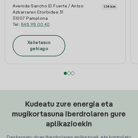
Avenida Sancho El Fuerte / Antso
1.14 km
Azkarraren Etorbidea 31
31007 Pamplona
Tel:
848 98 00 40
Xehetasun
gehiago
Kudeatu zure energia eta
mugikortasuna Iberdrolaren gure
aplikazioekin
Deskargatu doan Iberdrolaren aplikazioak, eta kontrolatu