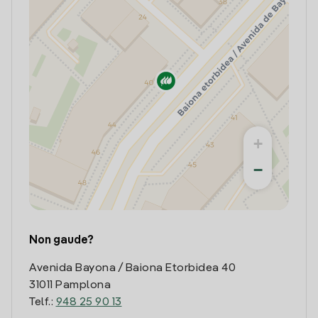
+
−
Non gaude?
Avenida Bayona / Baiona Etorbidea 40
31011 Pamplona
Telf.:
948 25 90 13