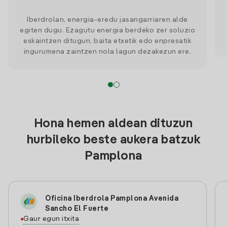
Iberdrolan, energia-eredu jasangarriaren alde
egiten dugu. Ezagutu energia berdeko zer soluzio
eskaintzen ditugun, baita etxetik edo enpresatik
ingurumena zaintzen nola lagun dezakezun ere.
Hona hemen aldean dituzun
hurbileko beste aukera batzuk
Pamplona
Oficina Iberdrola Pamplona Avenida
Sancho El Fuerte
Gaur egun itxita