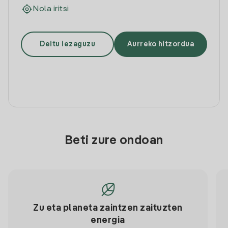
Nola iritsi
Deitu iezaguzu
Aurreko hitzordua
Beti zure ondoan
Zu eta planeta zaintzen zaituzten
energia