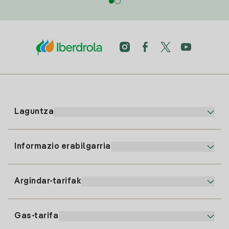
Laguntza
Informazio erabilgarria
Bezeroaren arreta
900 225 235
Argindar-tarifak
Gure App-a
94 646 01 25
Faktura Elektronikoa
91 919 52 73
Gas-tarifa
Online Plana