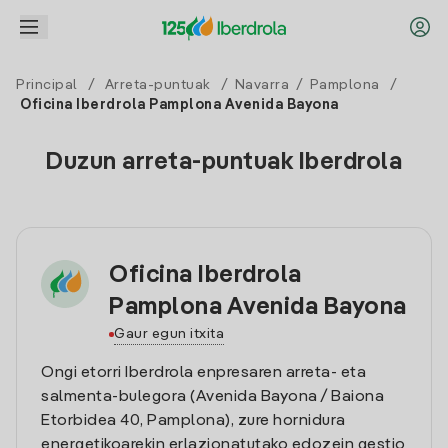
Principal
/
Arreta-puntuak
/
Navarra
/
Pamplona
/
Oficina Iberdrola Pamplona Avenida Bayona
Duzun arreta-puntuak Iberdrola
Oficina Iberdrola
Pamplona Avenida Bayona
Gaur egun itxita
Ongi etorri Iberdrola enpresaren arreta- eta
salmenta-bulegora (Avenida Bayona / Baiona
Etorbidea 40, Pamplona), zure hornidura
energetikoarekin erlazionatutako edozein gestio