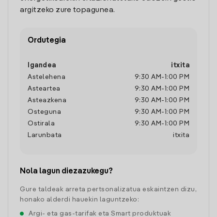
argitzeko zure topagunea.
Ordutegia
Igandea
itxita
Astelehena
9:30 AM
-
1:00 PM
Asteartea
9:30 AM
-
1:00 PM
Asteazkena
9:30 AM
-
1:00 PM
Osteguna
9:30 AM
-
1:00 PM
Ostirala
9:30 AM
-
1:00 PM
Larunbata
itxita
Nola lagun diezazukegu?
Gure taldeak arreta pertsonalizatua eskaintzen dizu,
honako alderdi hauekin laguntzeko:
Argi- eta gas-tarifak eta Smart produktuak