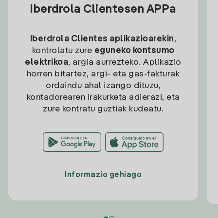
Iberdrola Clientesen APPa
Iberdrola Clientes aplikazioarekin
,
kontrolatu zure
eguneko kontsumo
elektrikoa
, argia aurrezteko. Aplikazio
horren bitartez, argi- eta gas-fakturak
ordaindu ahal izango dituzu,
kontadorearen irakurketa adierazi, eta
zure kontratu guztiak kudeatu.
Informazio gehiago