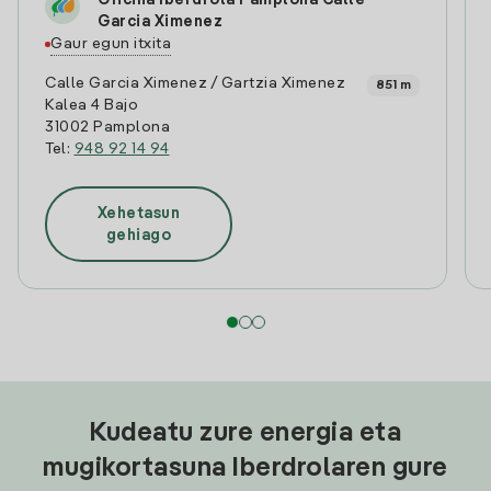
Oficina Iberdrola Pamplona Calle
Garcia Ximenez
Gaur egun itxita
Calle Garcia Ximenez / Gartzia Ximenez
851 m
Kalea 4 Bajo
31002 Pamplona
Tel:
948 92 14 94
Xehetasun
gehiago
Kudeatu zure energia eta
mugikortasuna Iberdrolaren gure