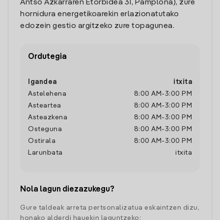
Antso Azkarraren Etorbidea 31, Pamplona), zure
hornidura energetikoarekin erlazionatutako
edozein gestio argitzeko zure topagunea.
Ordutegia
Igandea
itxita
Astelehena
8:00 AM
-
3:00 PM
Asteartea
8:00 AM
-
3:00 PM
Asteazkena
8:00 AM
-
3:00 PM
Osteguna
8:00 AM
-
3:00 PM
Ostirala
8:00 AM
-
3:00 PM
Larunbata
itxita
Nola lagun diezazukegu?
Gure taldeak arreta pertsonalizatua eskaintzen dizu,
honako alderdi hauekin laguntzeko: