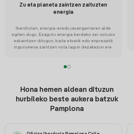
Zu eta planeta zaintzen zaituzten
energia
Iberdrolan, energia-eredu jasangarriaren alde
egiten dugu. Ezagutu energia berdeko zer soluzio
eskaintzen ditugun, baita etxetik edo enpresatik
ingurumena zaintzen nola lagun dezakezun ere.
Hona hemen aldean dituzun
hurbileko beste aukera batzuk
Pamplona