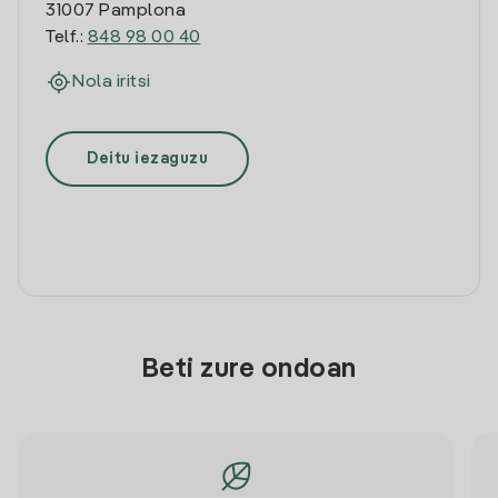
31007 Pamplona
Telf.:
848 98 00 40
Nola iritsi
Deitu iezaguzu
Beti zure ondoan