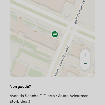
+
−
Non gaude?
Avenida Sancho El Fuerte / Antso Azkarraren
Etorbidea 31