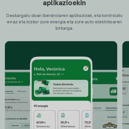
aplikazioekin
Deskargatu doan Iberdrolaren aplikazioak, eta kontrolatu
erraz eta bizkor zure energia eta zure auto elektrikoaren
birkarga.