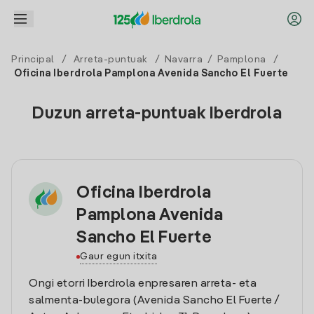
Principal
/
Arreta-puntuak
/
Navarra
/
Pamplona
/
Oficina Iberdrola Pamplona Avenida Sancho El Fuerte
Duzun arreta-puntuak Iberdrola
Oficina Iberdrola
Pamplona Avenida
Sancho El Fuerte
Gaur egun itxita
Ongi etorri Iberdrola enpresaren arreta- eta
salmenta-bulegora (Avenida Sancho El Fuerte /