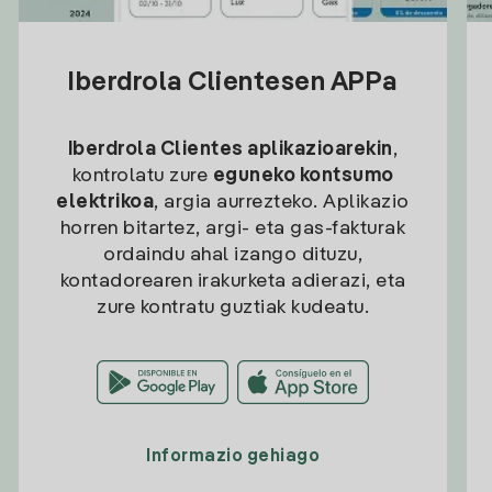
Iberdrola Clientesen APPa
Iberdrola Clientes aplikazioarekin
,
kontrolatu zure
eguneko kontsumo
elektrikoa
, argia aurrezteko. Aplikazio
horren bitartez, argi- eta gas-fakturak
ordaindu ahal izango dituzu,
kontadorearen irakurketa adierazi, eta
zure kontratu guztiak kudeatu.
Informazio gehiago