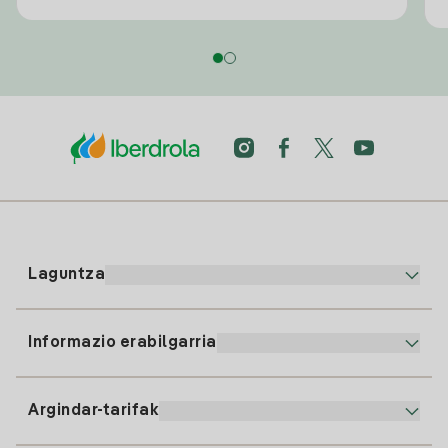
Laguntza
Informazio erabilgarria
Bezeroaren arreta
900 225 235
Argindar-tarifak
Gure App-a
94 646 01 25