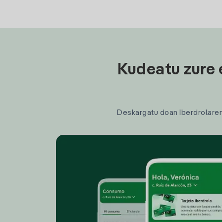
Kudeatu zure 
Deskargatu doan Iberdrolaren a