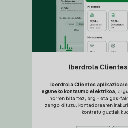
Iberdrola Cliente
Iberdrola Clientes aplikazioare
eguneko kontsumo elektrikoa
, arg
horren bitartez, argi- eta gas-fa
izango dituzu, kontadorearen irakurk
kontratu guztiak ku