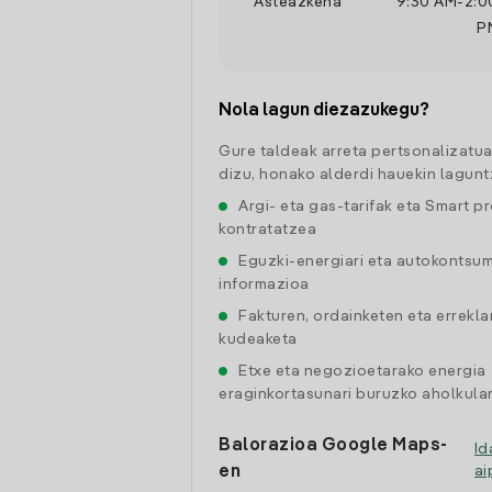
Asteazkena
9:30 AM
-
2:0
P
Nola lagun diezazukegu?
Gure taldeak arreta pertsonalizatu
dizu, honako alderdi hauekin lagunt
Argi- eta gas-tarifak eta Smart p
kontratatzea
Eguzki-energiari eta autokontsu
informazioa
Fakturen, ordainketen eta errekl
kudeaketa
Etxe eta negozioetarako energia
eraginkortasunari buruzko aholkular
Balorazioa Google Maps-
Id
en
a