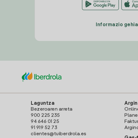
Informazio gehi
Laguntza
Argin
Bezeroaren arreta
Onlin
900 225 235
Plane
94 646 01 25
Faktu
91 919 52 73
Argin
clientes@tuiberdrola.es