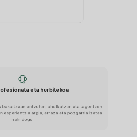
rofesionala eta hurbilekoa
s bakoitzean entzuten, aholkatzen eta laguntzen
n esperientzia argia, erraza eta pozgarria izatea
nahi dugu.