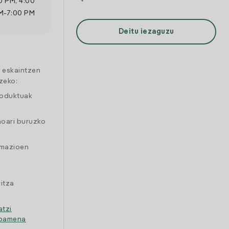
0 PM
,
4:00
M
-
7:00 PM
Deitu iezaguzu
a eskaintzen
zeko:
roduktuak
moari buruzko
amazioen
itza
atzi
ipamena