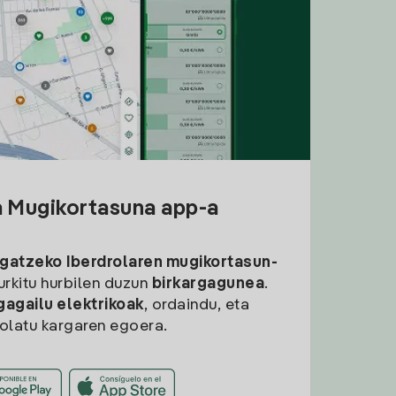
a Mugikortasuna app-a
rgatzeko
Iberdrolaren mugikortasun-
aurkitu hurbilen duzun
birkargagunea
.
gagailu elektrikoak
, ordaindu, eta
rolatu kargaren egoera.