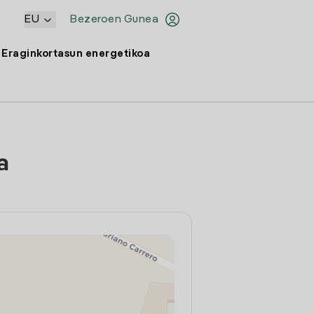
EU
Bezeroen Gunea
Eraginkortasun energetikoa
a