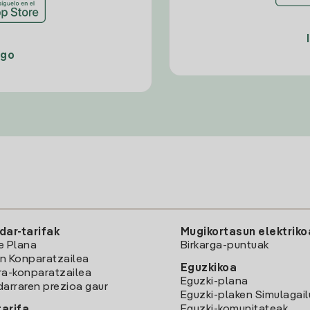
ago
dar-tarifak
Mugikortasun elektriko
e Plana
Birkarga-puntuak
n Konparatzailea
Eguzkikoa
ra-konparatzailea
Eguzki-plana
darraren prezioa gaur
Eguzki-plaken Simulagai
Eguzki-komunitateak