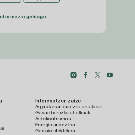
Informazio gehiago
a
Interesatzen zaizu
Argindarrari buruzko aholkuak
Gasari buruzko aholkuak
Autokontsumoa
Energia aurreztea
lua
Garraio elektrikoa