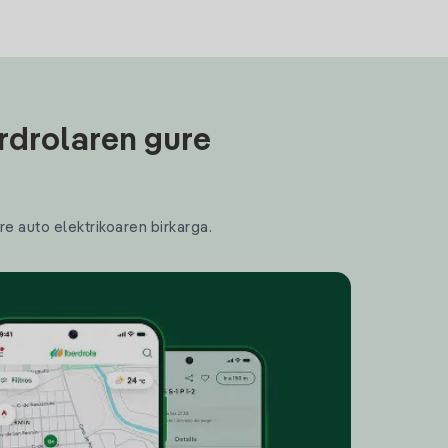
rdrolaren gure
re auto elektrikoaren birkarga.