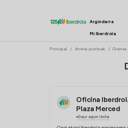
Argindarra
Mi Iberdrola
Principal
/
Arreta-puntuak
/
Orense
Oficina Iberdrol
Plaza Merced
Gaur egun itxita