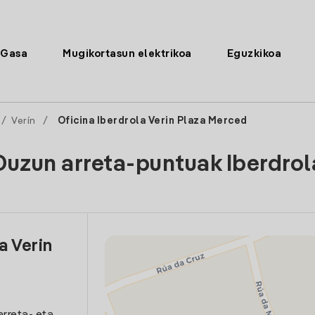
Gasa
Mugikortasun elektrikoa
Eguzkikoa
/
Verín
/
Oficina Iberdrola Verin Plaza Merced
Duzun arreta-puntuak Iberdrol
a Verin