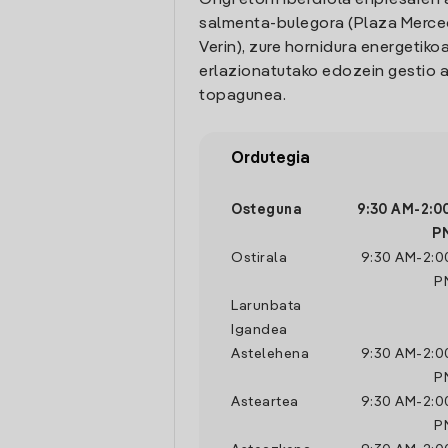
Ongi etorri Iberdrola enpresaren 
salmenta-bulegora (Plaza Merced
Verin), zure hornidura energetikoa
erlazionatutako edozein gestio a
topagunea.
Ordutegia
Osteguna
9:30 AM
-
2:0
P
Ostirala
9:30 AM
-
2:0
P
Larunbata
Igandea
Astelehena
9:30 AM
-
2:0
P
Asteartea
9:30 AM
-
2:0
P