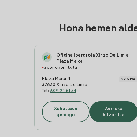
Hona hemen aldea
Oficina Iberdrola Xinzo De Limia
Plaza Maior
Gaur egun itxita
Plaza Maior 4
27.5 km
32630 Xinzo De Limia
Tel:
609 24 51 54
Xehetasun
Aurreko
gehiago
hitzordua