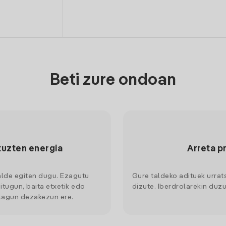
Beti zure ondoan
tuzten energia
Arreta p
alde egiten dugu. Ezagutu
Gure taldeko adituek urrat
itugun, baita etxetik edo
dizute. Iberdrolarekin duzu
 lagun dezakezun ere.