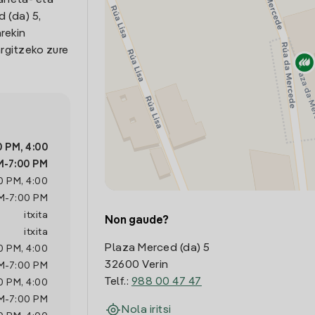
arreta- eta
 (da) 5,
rekin
rgitzeko zure
0 PM
,
4:00
M
-
7:00 PM
0 PM
,
4:00
M
-
7:00 PM
itxita
Non gaude?
itxita
Plaza Merced (da) 5
0 PM
,
4:00
32600 Verin
M
-
7:00 PM
Telf.:
988 00 47 47
0 PM
,
4:00
M
-
7:00 PM
Nola iritsi