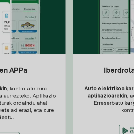
sen APPa
Iberdrol
kin
, kontrolatu zure
Auto elektrikoa ka
ia aurrezteko. Aplikazio
aplikazioarekin
, 
kturak ordaindu ahal
Erreserbatu
kar
eta adierazi, eta zure
kont
deatu.