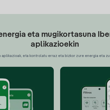
energia eta mugikortasuna Ibe
aplikazioekin
plikazioak, eta kontrolatu erraz eta bizkor zure energia eta zu