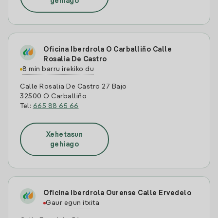
gehiago
Oficina Iberdrola O Carballiño Calle
Rosalia De Castro
8 min barru irekiko du
Calle Rosalia De Castro 27 Bajo
32500 O Carballiño
Tel:
665 88 65 66
Xehetasun
gehiago
Oficina Iberdrola Ourense Calle Ervedelo
Gaur egun itxita