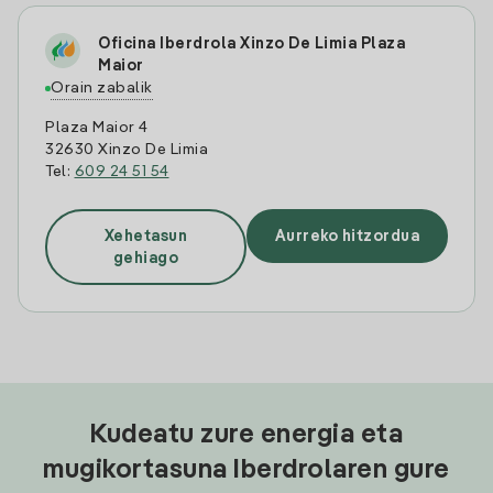
Oficina Iberdrola Xinzo De Limia Plaza
Maior
Orain zabalik
Plaza Maior 4
32630 Xinzo De Limia
Tel:
609 24 51 54
Xehetasun
Aurreko hitzordua
gehiago
Kudeatu zure energia eta
mugikortasuna Iberdrolaren gure