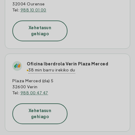
32004 Ourense
Tel:
988 10 01 00
Xehetasun
gehiago
Oficina Iberdrola Verin Plaza Merced
38 min barru irekiko du
Plaza Merced (da) 5
32600 Verin
Tel:
988 00 47 47
Xehetasun
gehiago