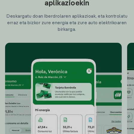
aplikazioekin
Deskargatu doan Iberdrolaren aplikazioak, eta kontrolatu
erraz eta bizkor zure energia eta zure auto elektrikoaren
birkarga.