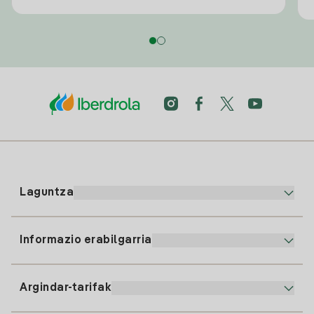
Laguntza
Informazio erabilgarria
Bezeroaren arreta
900 225 235
Argindar-tarifak
Gure App-a
94 646 01 25