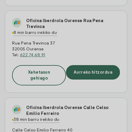
Oficina Iberdrola Ourense Rua Pena
Trevinca
8 min barru irekiko du
Rua Pena Trevinca 37
32005 Ourense
Tel:
622 74 68 91
Xehetasun
Aurreko hitzordua
gehiago
Oficina Iberdrola Ourense Calle Celso
Emilio Ferreiro
38 min barru irekiko du
Calle Celso Emilio Ferreiro 40