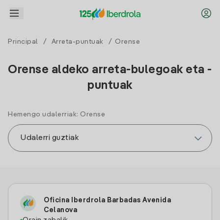
Principal
/
Arreta-puntuak
/ Orense
Orense aldeko arreta-bulegoak eta -
puntuak
Hemengo udalerriak: Orense
Oficina Iberdrola Barbadas Avenida
Celanova