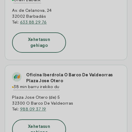
Orain zabalik
Av. de Celanova, 24
32002 Barbadás
Tel:
633 88 29 76
Xehetasun
gehiago
Oficina Iberdrola O Barco De Valdeorras
Plaza Jose Otero
38 min barru irekiko du
Plaza Jose Otero (de) 5
32300 O Barco De Valdeorras
Tel:
988 09 37 19
Xehetasun