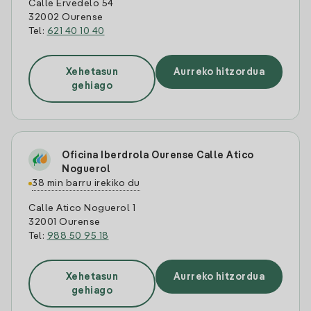
Calle Ervedelo 54
32002 Ourense
Tel:
621 40 10 40
Xehetasun
Aurreko hitzordua
gehiago
Oficina Iberdrola Ourense Calle Atico
Noguerol
38 min barru irekiko du
Calle Atico Noguerol 1
32001 Ourense
Tel:
988 50 95 18
Xehetasun
Aurreko hitzordua
gehiago