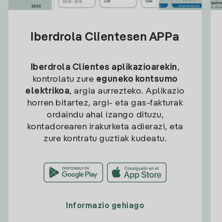
Iberdrola Clientesen APPa
Iberdrola Clientes aplikazioarekin
,
kontrolatu zure
eguneko kontsumo
elektrikoa
, argia aurrezteko. Aplikazio
horren bitartez, argi- eta gas-fakturak
ordaindu ahal izango dituzu,
kontadorearen irakurketa adierazi, eta
zure kontratu guztiak kudeatu.
Informazio gehiago