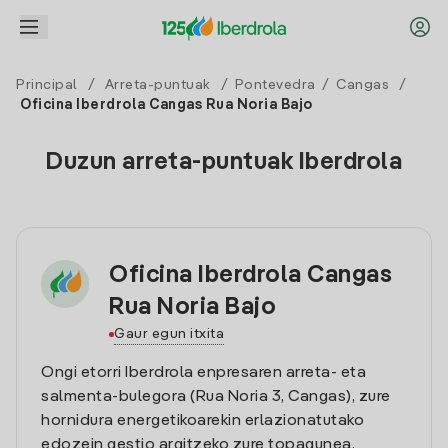
Principal
/
Arreta-puntuak
/
Pontevedra
/
Cangas
/
Oficina Iberdrola Cangas Rua Noria Bajo
Duzun arreta-puntuak Iberdrola
Oficina Iberdrola Cangas
Rua Noria Bajo
Gaur egun itxita
Ongi etorri Iberdrola enpresaren arreta- eta
salmenta-bulegora (Rua Noria 3, Cangas), zure
hornidura energetikoarekin erlazionatutako
edozein gestio argitzeko zure topagunea.