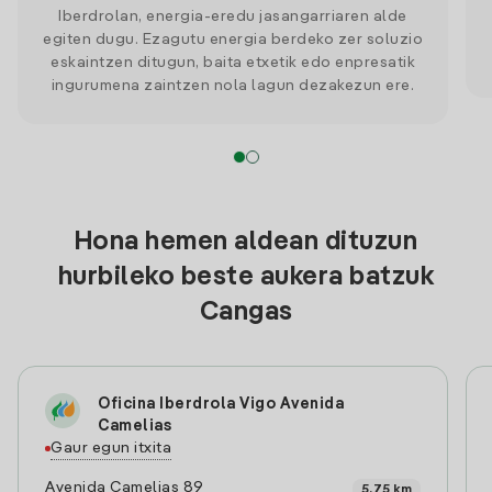
Iberdrolan, energia-eredu jasangarriaren alde
egiten dugu. Ezagutu energia berdeko zer soluzio
eskaintzen ditugun, baita etxetik edo enpresatik
ingurumena zaintzen nola lagun dezakezun ere.
Hona hemen aldean dituzun
hurbileko beste aukera batzuk
Cangas
Oficina Iberdrola Vigo Avenida
Camelias
Gaur egun itxita
Avenida Camelias 89
5.75 km