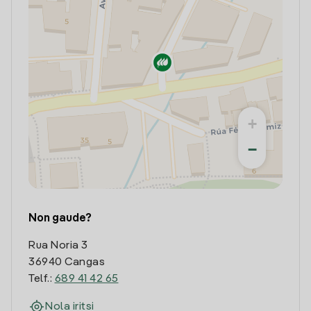
+
−
Non gaude?
Rua Noria 3
36940 Cangas
Telf.:
689 41 42 65
Nola iritsi