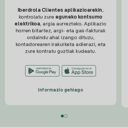
Iberdrola Clientes aplikazioarekin
,
kontrolatu zure
eguneko kontsumo
elektrikoa
, argia aurrezteko. Aplikazio
horren bitartez, argi- eta gas-fakturak
ordaindu ahal izango dituzu,
kontadorearen irakurketa adierazi, eta
zure kontratu guztiak kudeatu.
Informazio gehiago