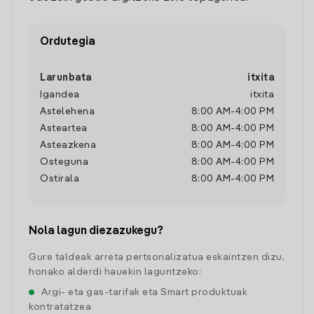
Ordutegia
Larunbata
itxita
Igandea
itxita
Astelehena
8:00 AM
-
4:00 PM
Asteartea
8:00 AM
-
4:00 PM
Asteazkena
8:00 AM
-
4:00 PM
Osteguna
8:00 AM
-
4:00 PM
Ostirala
8:00 AM
-
4:00 PM
Nola lagun diezazukegu?
Gure taldeak arreta pertsonalizatua eskaintzen dizu,
honako alderdi hauekin laguntzeko:
Argi- eta gas-tarifak eta Smart produktuak
kontratatzea