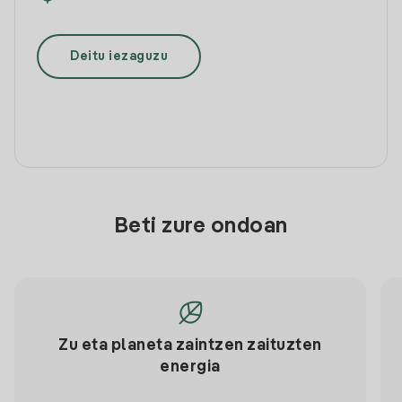
Deitu iezaguzu
Beti zure ondoan
Zu eta planeta zaintzen zaituzten
energia