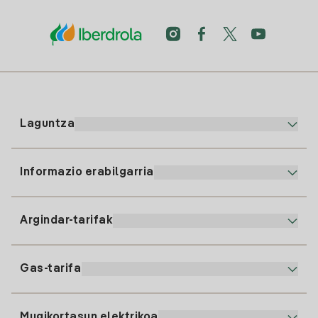
Laguntza
Informazio erabilgarria
Bezeroaren arreta
900 225 235
Argindar-tarifak
Gure App-a
94 646 01 25
Faktura Elektronikoa
91 919 52 73
Gas-tarifa
Online Plana
Argiaren alta
clientes@tuiberdrola.es
Planen Konparatzailea
Gasean alta ematea
Mugikortasun elektrikoa