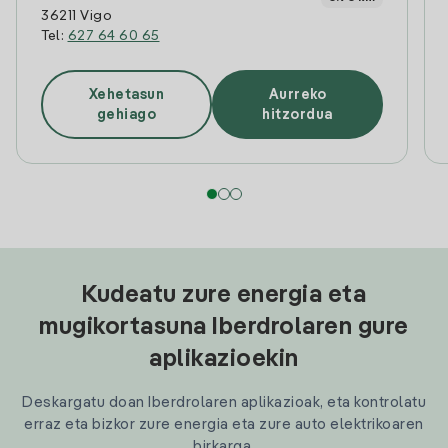
36211 Vigo
Tel:
627 64 60 65
Xehetasun
Aurreko
gehiago
hitzordua
Kudeatu zure energia eta
mugikortasuna Iberdrolaren gure
aplikazioekin
Deskargatu doan Iberdrolaren aplikazioak, eta kontrolatu
erraz eta bizkor zure energia eta zure auto elektrikoaren
birkarga.