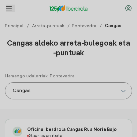
Principal
/
Arreta-puntuak
/
Pontevedra
/
Cangas
Cangas aldeko arreta-bulegoak eta
-puntuak
Hemengo udalerriak: Pontevedra
Oficina Iberdrola Cangas Rua Noria Bajo
Gaur egun itxita