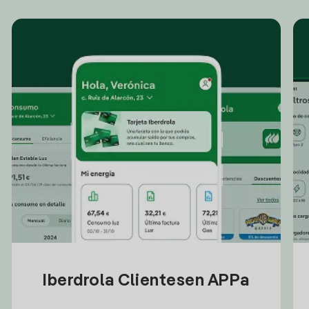
Iberdrola Clientesen APPa