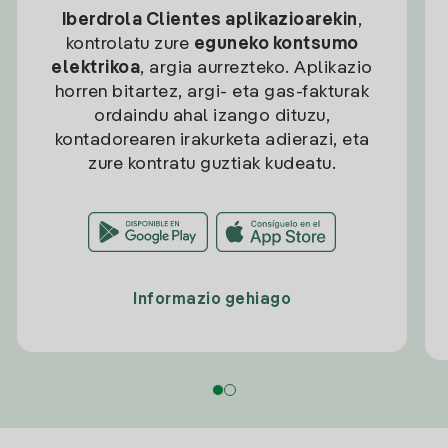
Iberdrola Clientes aplikazioarekin
,
kontrolatu zure
eguneko kontsumo
elektrikoa
, argia aurrezteko. Aplikazio
horren bitartez, argi- eta gas-fakturak
ordaindu ahal izango dituzu,
kontadorearen irakurketa adierazi, eta
zure kontratu guztiak kudeatu.
Informazio gehiago