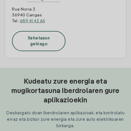
Rua Noria 3
36940 Cangas
Tel:
689 41 42 65
Xehetasun
gehiago
Kudeatu zure energia eta
mugikortasuna Iberdrolaren gure
aplikazioekin
Deskargatu doan Iberdrolaren aplikazioak, eta kontrolatu
erraz eta bizkor zure energia eta zure auto elektrikoaren
birkarga.