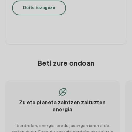
Deitu iezaguzu
Beti zure ondoan
Zu eta planeta zaintzen zaituzten
energia
Iberdrolan, energia-eredu jasangarriaren alde