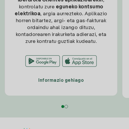
Iberdrola Clientes aplikazioarekin
,
kontrolatu zure
eguneko kontsumo
elektrikoa
, argia aurrezteko. Aplikazio
horren bitartez, argi- eta gas-fakturak
ordaindu ahal izango dituzu,
kontadorearen irakurketa adierazi, eta
zure kontratu guztiak kudeatu.
Informazio gehiago