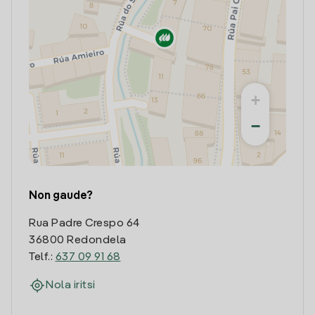
+
−
Non gaude?
Rua Padre Crespo 64
36800 Redondela
Telf.:
637 09 91 68
Nola iritsi