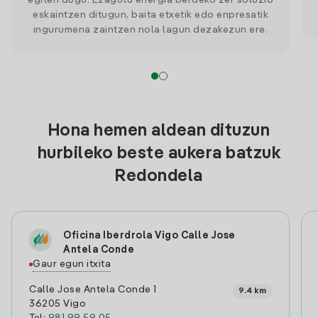
egiten dugu. Ezagutu energia berdeko zer soluzio
eskaintzen ditugun, baita etxetik edo enpresatik
ingurumena zaintzen nola lagun dezakezun ere.
Hona hemen aldean dituzun
hurbileko beste aukera batzuk
Redondela
Oficina Iberdrola Vigo Calle Jose
Antela Conde
Gaur egun itxita
Calle Jose Antela Conde 1
9.4 km
36205 Vigo