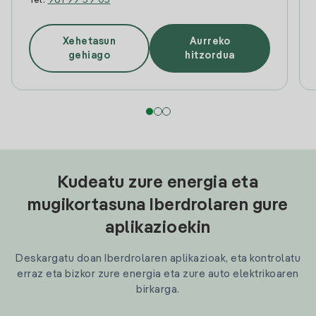
Tel:
981 99 59 05
Xehetasun
Aurreko
gehiago
hitzordua
Kudeatu zure energia eta
mugikortasuna Iberdrolaren gure
aplikazioekin
Deskargatu doan Iberdrolaren aplikazioak, eta kontrolatu
erraz eta bizkor zure energia eta zure auto elektrikoaren
birkarga.