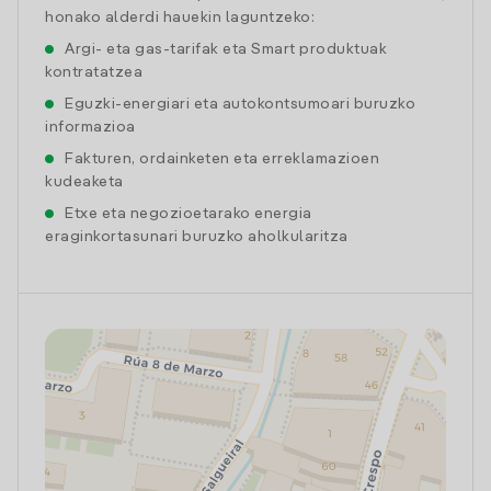
honako alderdi hauekin laguntzeko:
Argi- eta gas-tarifak eta Smart produktuak
kontratatzea
Eguzki-energiari eta autokontsumoari buruzko
informazioa
Fakturen, ordainketen eta erreklamazioen
kudeaketa
Etxe eta negozioetarako energia
eraginkortasunari buruzko aholkularitza