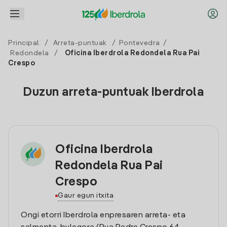
Principal
/
Arreta-puntuak
/
Pontevedra
/
Redondela
/
Oficina Iberdrola Redondela Rua Pai
Crespo
Duzun arreta-puntuak Iberdrola
Oficina Iberdrola
Redondela Rua Pai
Crespo
Gaur egun itxita
Ongi etorri Iberdrola enpresaren arreta- eta