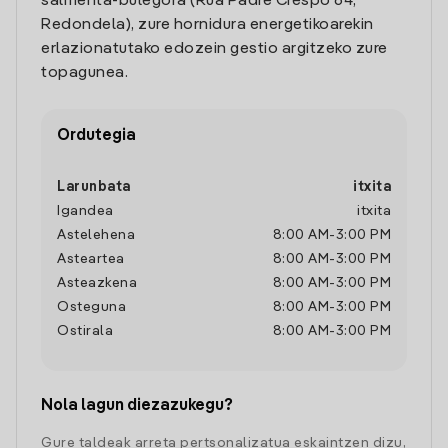
salmenta-bulegora (Rua Padre Crespo 64,
Redondela), zure hornidura energetikoarekin
erlazionatutako edozein gestio argitzeko zure
topagunea.
Ordutegia
Larunbata
itxita
Igandea
itxita
Astelehena
8:00 AM
-
3:00 PM
Asteartea
8:00 AM
-
3:00 PM
Asteazkena
8:00 AM
-
3:00 PM
Osteguna
8:00 AM
-
3:00 PM
Ostirala
8:00 AM
-
3:00 PM
Nola lagun diezazukegu?
Gure taldeak arreta pertsonalizatua eskaintzen dizu,