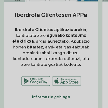
Iberdrola Clientesen APPa
Iberdrola Clientes aplikazioarekin
,
kontrolatu zure
eguneko kontsumo
elektrikoa
, argia aurrezteko. Aplikazio
horren bitartez, argi- eta gas-fakturak
ordaindu ahal izango dituzu,
kontadorearen irakurketa adierazi, eta
zure kontratu guztiak kudeatu.
Informazio gehiago