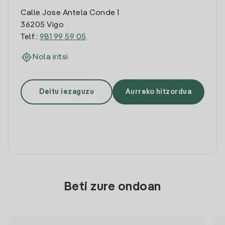
Calle Jose Antela Conde 1
36205 Vigo
Telf.:
981 99 59 05
Nola iritsi
Deitu iezaguzu
Aurreko hitzordua
Beti zure ondoan