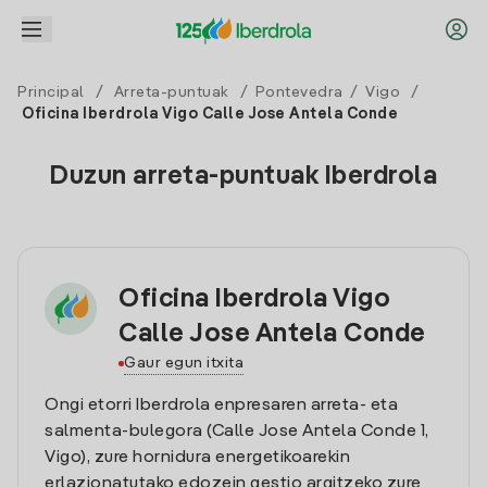
Principal
/
Arreta-puntuak
/
Pontevedra
/
Vigo
/
Oficina Iberdrola Vigo Calle Jose Antela Conde
Duzun arreta-puntuak Iberdrola
Oficina Iberdrola Vigo
Calle Jose Antela Conde
Gaur egun itxita
Ongi etorri Iberdrola enpresaren arreta- eta
salmenta-bulegora (Calle Jose Antela Conde 1,
Vigo), zure hornidura energetikoarekin
erlazionatutako edozein gestio argitzeko zure