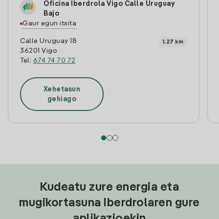
Oficina Iberdrola Vigo Calle Uruguay
Bajo
Gaur egun itxita
Calle Uruguay 18
1.27 km
36201 Vigo
Tel:
674 74 70 72
Xehetasun
gehiago
Kudeatu zure energia eta
mugikortasuna Iberdrolaren gure