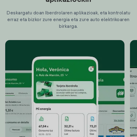
aplikazioekin
Deskargatu doan Iberdrolaren aplikazioak, eta kontrolatu
erraz eta bizkor zure energia eta zure auto elektrikoaren
birkarga.