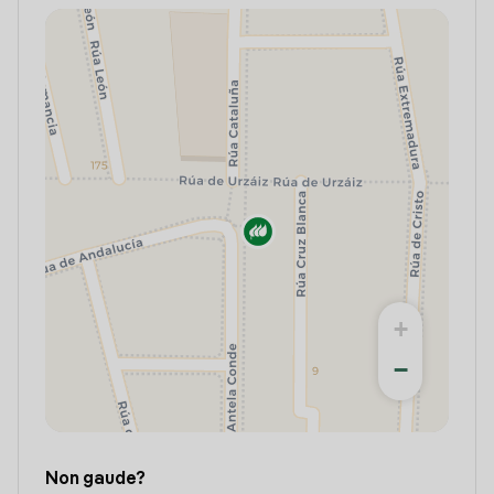
+
−
Non gaude?