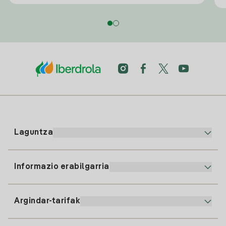
Laguntza
Informazio erabilgarria
Bezeroaren arreta
900 225 235
Argindar-tarifak
Gure App-a
94 646 01 25