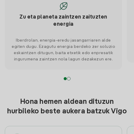
Zu eta planeta zaintzen zaituzten
energia
Iberdrolan, energia-eredu jasangarriaren alde
egiten dugu. Ezagutu energia berdeko zer soluzio
eskaintzen ditugun, baita etxetik edo enpresatik
ingurumena zaintzen nola lagun dezakezun ere.
Hona hemen aldean dituzun
hurbileko beste aukera batzuk Vigo