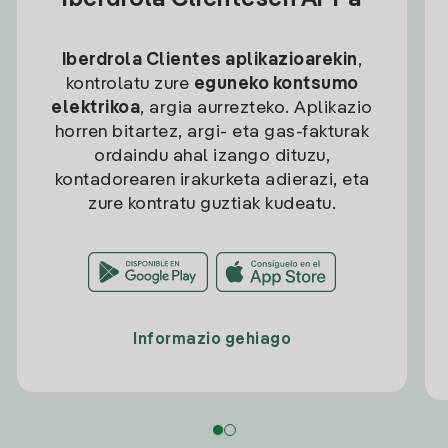
Iberdrola Clientesen APPa
Iberdrola Clientes aplikazioarekin
,
kontrolatu zure
eguneko kontsumo
elektrikoa
, argia aurrezteko. Aplikazio
horren bitartez, argi- eta gas-fakturak
ordaindu ahal izango dituzu,
kontadorearen irakurketa adierazi, eta
zure kontratu guztiak kudeatu.
Informazio gehiago