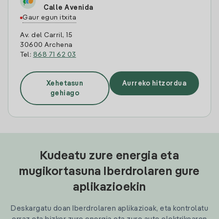
Calle Avenida
Gaur egun itxita
Av. del Carril, 15
30600 Archena
Tel:
868 71 62 03
Xehetasun
Aurreko hitzordua
gehiago
Kudeatu zure energia eta
mugikortasuna Iberdrolaren gure
aplikazioekin
Deskargatu doan Iberdrolaren aplikazioak, eta kontrolatu