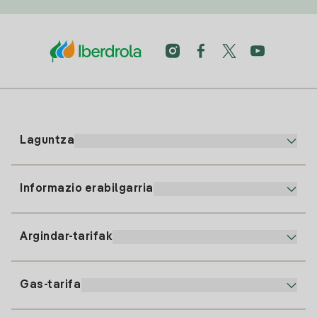
Laguntza
Informazio erabilgarria
Bezeroaren arreta
900 225 235
Argindar-tarifak
Gure App-a
94 646 01 25
Faktura Elektronikoa
91 919 52 73
Gas-tarifa
Online Plana
Argiaren alta
clientes@tuiberdrola.es