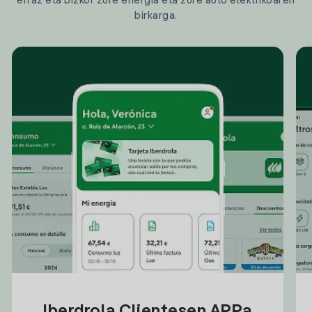
erraz eta bizkor zure energia eta zure auto elektrikoaren
birkarga.