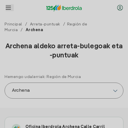
Principal
/
Arreta-puntuak
/
Región de
Murcia
/
Archena
Archena aldeko arreta-bulegoak eta
-puntuak
Hemengo udalerriak: Región de Murcia
Oficina Iberdrola Archena Calle Carril